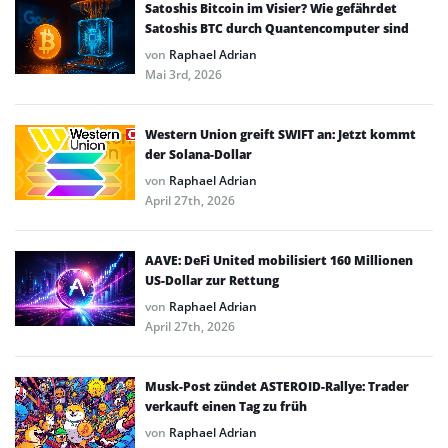
Satoshis Bitcoin im Visier? Wie gefährdet
Satoshis BTC durch Quantencomputer sind
von
Raphael Adrian
Mai 3rd, 2026
Western Union greift SWIFT an: Jetzt kommt
der Solana-Dollar
von
Raphael Adrian
April 27th, 2026
AAVE: DeFi United mobilisiert 160 Millionen
US-Dollar zur Rettung
von
Raphael Adrian
April 27th, 2026
Musk-Post zündet ASTEROID-Rallye: Trader
verkauft einen Tag zu früh
von
Raphael Adrian