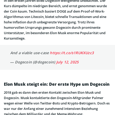
In den ersten Jahren blieb Dogecoin weitgehend unbeachtet. Der
Kurs dümpelte im niedrigen Bereich, und ernst genommen wurde
der Coin kaum. Technisch basiert DOGE auf dem Proof-of-Work-
Algorithmus von Litecoin, bietet schnelle Transaktionen und eine
hohe Inflation durch unbegrenzte Versorgung. Trotz ihres
humorvollen Ursprungs gewann Dogecoin durch prominente
Unterstützer, im besonderen Elon Musk enorme Popularität und
Kursanstiege.
And a viable use-case
https://t.co/s1RUKXUzc3
— Dogecoin (@dogecoin)
July 12, 2025
Elon Musk steigt ein: Der erste Hype um Dogecoin
2018 gab es dann den ersten Kontakt zwischen Elon Musk und
Dogecoin. Musk kontaktierte den Dogecoin-Mitgründer Palmer
wegen einer Welle von Twitter-Bots und Krypto-Betrügern. Doch es
war nur der Anfang einer zunehmend intensiven Beziehung
zwischen dem Milliardär und der Meme-Währung.