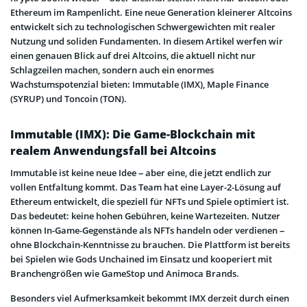
Ethereum im Rampenlicht. Eine neue Generation kleinerer Altcoins
entwickelt sich zu technologischen Schwergewichten mit realer
Nutzung und soliden Fundamenten. In diesem Artikel werfen wir
einen genauen Blick auf drei Altcoins, die aktuell nicht nur
Schlagzeilen machen, sondern auch ein enormes
Wachstumspotenzial bieten: Immutable (IMX), Maple Finance
(SYRUP) und Toncoin (TON).
Immutable (IMX): Die Game-Blockchain mit
realem Anwendungsfall bei Altcoins
Immutable ist keine neue Idee – aber eine, die jetzt endlich zur
vollen Entfaltung kommt. Das Team hat eine Layer-2-Lösung auf
Ethereum entwickelt, die speziell für NFTs und Spiele optimiert ist.
Das bedeutet: keine hohen Gebühren, keine Wartezeiten. Nutzer
können In-Game-Gegenstände als NFTs handeln oder verdienen –
ohne Blockchain-Kenntnisse zu brauchen. Die Plattform ist bereits
bei Spielen wie Gods Unchained im Einsatz und kooperiert mit
Branchengrößen wie GameStop und Animoca Brands.
Besonders viel Aufmerksamkeit bekommt IMX derzeit durch einen