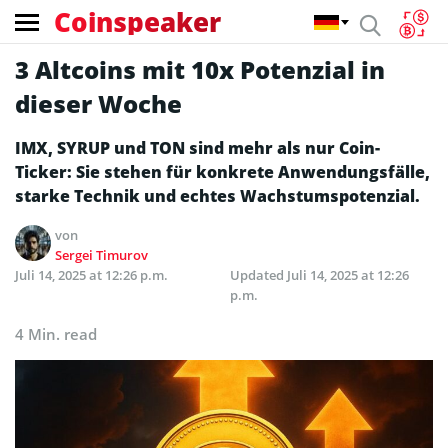
Coinspeaker
3 Altcoins mit 10x Potenzial in
dieser Woche
IMX, SYRUP und TON sind mehr als nur Coin-
Ticker: Sie stehen für konkrete Anwendungsfälle,
starke Technik und echtes Wachstumspotenzial.
von
Sergei Timurov
Juli 14, 2025 at 12:26 p.m.
Updated
Juli 14, 2025 at 12:26
p.m.
4 Min. read