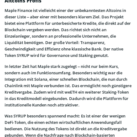
Altcoins Profis
Maple Finance ist vielleicht einer der unbekanntesten Altcoins in
dieser Liste – aber einer mit besonders klarem Ziel. Das Projekt
bietet eine Plattform für unterbesicherte Kredite, die direkt auf der
Blockchain vergeben werden. Das richtet sich nicht an
Einzelanleger, sondern an professionelle Unternehmen, die
Liquidität benötigen. Der große Vorteil: Transparenz,
Geschwindigkeit und Effizienz ohne klassische Bank. Der native
Token SYRUP wird für Governance und Staking genutzt.
In letzter Zeit hat Maple stark zugelegt – nicht nur beim Kurs,
sondern auch im Funktionsumfang. Besonders wichtig war die
Integration mit Solana, einer schnellen Blockchain, die nun durch
Chainlink mit Maple verbunden ist. Das ermöglicht noch günstigere
Kreditvergabe. Zudem wird mit weETH ein weiterer Staking-Token
in das Kreditmodell eingebunden. Dadurch wird die Plattform für
institutionelle Kunden noch attraktiver.
Was SYRUP besonders spannend macht: Es ist einer der wenigen
DeFi-Token, die einen echten wirtschaftlichen Anwendungsfall
bedienen. Die Nutzung des Tokens ist direkt an die Kreditvergabe
gebunden. Wenn die Nachfrage nach Blockchain-basierten