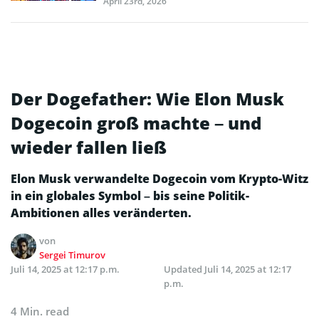
April 23rd, 2026
Der Dogefather: Wie Elon Musk
Dogecoin groß machte – und
wieder fallen ließ
Elon Musk verwandelte Dogecoin vom Krypto-Witz
in ein globales Symbol – bis seine Politik-
Ambitionen alles veränderten.
von
Sergei Timurov
Juli 14, 2025 at 12:17 p.m.
Updated
Juli 14, 2025 at 12:17
p.m.
4 Min. read