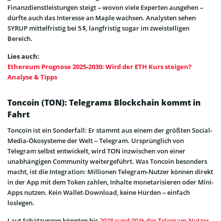
Finanzdienstleistungen steigt – wovon viele Experten ausgehen –
dürfte auch das Interesse an Maple wachsen. Analysten sehen
SYRUP mittelfristig bei 5 $, langfristig sogar im zweistelligen
Bereich.
Lies auch:
Ethereum Prognose 2025-2030: Wird der ETH Kurs steigen?
Analyse & Tipps
Toncoin (TON): Telegrams Blockchain kommt in
Fahrt
Toncoin ist ein Sonderfall: Er stammt aus einem der größten Social-
Media-Ökosysteme der Welt – Telegram. Ursprünglich von
Telegram selbst entwickelt, wird TON inzwischen von einer
unabhängigen Community weitergeführt. Was Toncoin besonders
macht, ist die Integration: Millionen Telegram-Nutzer können direkt
in der App mit dem Token zahlen, Inhalte monetarisieren oder Mini-
Apps nutzen. Kein Wallet-Download, keine Hürden – einfach
loslegen.
Laut Schätzungen könnten bis
2028 rund 30 % der Telegram-Nutzer