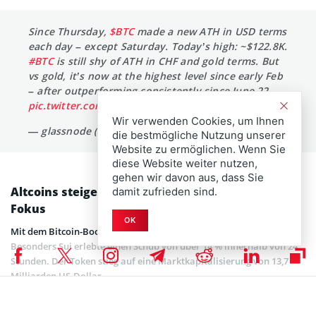
Since Thursday,
$BTC
made a new ATH in USD terms
each day – except Saturday. Today’s high: ~$122.8K.
#BTC
is still shy of ATH in CHF and gold terms. But
vs gold, it’s now at the highest level since early Feb
– after outperforming consistently since June 22.
pic.twitter.com/4Vs78eBexp
Wir verwenden Cookies, um Ihnen
— glassnode (@glassnode)
July 14, 2025
die bestmögliche Nutzung unserer
Website zu ermöglichen. Wenn Sie
diese Website weiter nutzen,
gehen wir davon aus, dass Sie
Altcoins steigen stark: SUI, Algorand und XRP im
damit zufrieden sind.
Fokus
OK
Mit dem Bitcoin-Boom legten auch viele Altcoins deutlich zu.
Besonders Sui erlebte einen Schub von über 14 % innerhalb von 24
Stunden. Der Token stieg auf eine Marktkapitalisierung von 13,7
Milliarden US-Dollar.
Noch stärker performte Algorand, das sich mit einem Tagesplus von