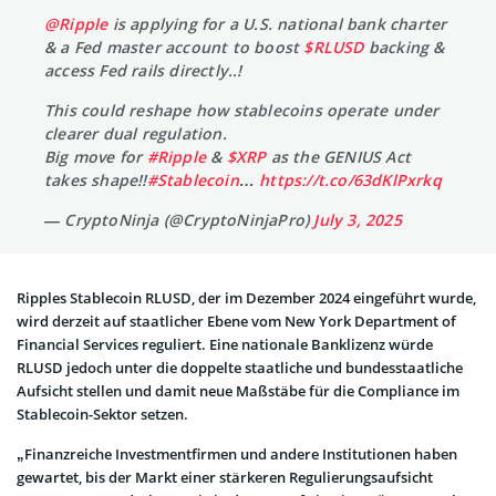
@Ripple
is applying for a U.S. national bank charter
& a Fed master account to boost
$RLUSD
backing &
access Fed rails directly..!
This could reshape how stablecoins operate under
clearer dual regulation.
Big move for
#Ripple
&
$XRP
as the GENIUS Act
takes shape!!
#Stablecoin
…
https://t.co/63dKlPxrkq
— CryptoNinja (@CryptoNinjaPro)
July 3, 2025
Ripples Stablecoin RLUSD, der im Dezember 2024 eingeführt wurde,
wird derzeit auf staatlicher Ebene vom New York Department of
Financial Services reguliert. Eine nationale Banklizenz würde
RLUSD jedoch unter die doppelte staatliche und bundesstaatliche
Aufsicht stellen und damit neue Maßstäbe für die Compliance im
Stablecoin-Sektor setzen.
„Finanzreiche Investmentfirmen und andere Institutionen haben
gewartet, bis der Markt einer stärkeren Regulierungsaufsicht