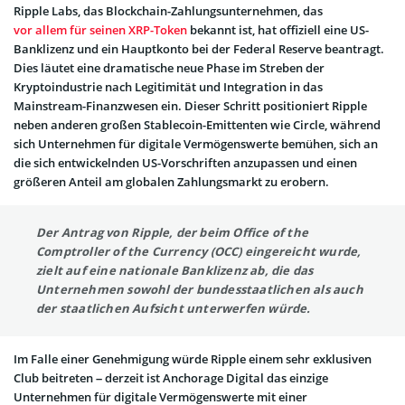
Ripple Labs, das Blockchain-Zahlungsunternehmen, das
vor allem für seinen XRP-Token
bekannt ist, hat offiziell eine US-
Banklizenz und ein Hauptkonto bei der Federal Reserve beantragt.
Dies läutet eine dramatische neue Phase im Streben der
Kryptoindustrie nach Legitimität und Integration in das
Mainstream-Finanzwesen ein. Dieser Schritt positioniert Ripple
neben anderen großen Stablecoin-Emittenten wie Circle, während
sich Unternehmen für digitale Vermögenswerte bemühen, sich an
die sich entwickelnden US-Vorschriften anzupassen und einen
größeren Anteil am globalen Zahlungsmarkt zu erobern.
Der Antrag von Ripple, der beim Office of the
Comptroller of the Currency (OCC) eingereicht wurde,
zielt auf eine nationale Banklizenz ab, die das
Unternehmen sowohl der bundesstaatlichen als auch
der staatlichen Aufsicht unterwerfen würde.
Im Falle einer Genehmigung würde Ripple einem sehr exklusiven
Club beitreten – derzeit ist Anchorage Digital das einzige
Unternehmen für digitale Vermögenswerte mit einer