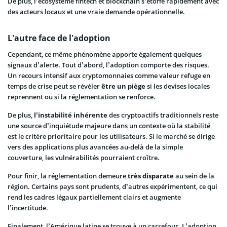
De plus, l’écosystème fintech et blockchain s’étoffe rapidement avec
des acteurs locaux et une vraie demande opérationnelle.
L’autre face de l’adoption
Cependant, ce même phénomène apporte également quelques
signaux d’alerte. Tout d’abord, l’adoption comporte des risques.
Un recours intensif aux cryptomonnaies comme valeur refuge en
temps de crise peut se révéler
être un piège
si les devises locales
reprennent ou si la réglementation se renforce.
De plus,
l’instabilité inhérente
des cryptoactifs traditionnels reste
une source d’inquiétude majeure dans un contexte où la stabilité
est le critère prioritaire pour les utilisateurs. Si le marché se dirige
vers des applications plus avancées au-delà de la simple
couverture, les vulnérabilités pourraient croître.
Pour finir, la réglementation demeure
très disparate
au sein de la
région. Certains pays sont prudents, d’autres expérimentent, ce qui
rend les cadres légaux partiellement clairs et augmente
l’incertitude.
Finalement, l’Amérique latine se trouve à un carrefour. L’adoption