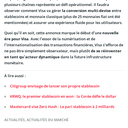
plusieurs chaînes représente un défi opérationnel. Il faudra
observer comment Visa va gérer
la conversion multi-devise
entre
stablecoins et monnaie classique (plus de 25 monnaies fiat ont été
mentionnées) et assurer une expérience fluide pour les utilisateurs.
Quoi qu’il en soit, cette annonce marque le début d’une
nouvelle
ère pour Visa
. Avec l’essor de la numérisation et de
l’internationalisation des transactions financières, Visa s’efforce de
ne pas être simplement observateur, mais plutôt
de se réinventer
en tant qu’acteur dynamique
dans la future infrastructure
monétaire.
À lire aussi :
Citigroup envisage de lancer son propre stablecoin
KRWQ, le premier stablecoin en won : la Corée défie le dollar
Mastercard vise Zero Hash : Le pari stablecoin à 2 milliards
ACTUALITÉS
,
ACTUALITÉS DU MARCHÉ