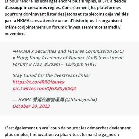
Et pour rendre les échanges encore plus simples, la SFC a décidé
d’
assouplir certaines règle
s. Concrètement, les plateformes
pourront dorénavant lister des jetons et stablecoins déjà
validés
par la HKMA
sans attendre un an d’historique. Ils organisent
même conjointement un forum d’investissement ce samedi 8
novembre.
➡️HKMA x Securities and Futures Commission (SFC)
x Hong Kong Academy of Finance (AoF) Investment
Forum: 8 Nov, 8:30am – 12:45pm (HKT)
Stay tuned for the livestream links:
https://t.co/4RRQIbuvcy
pic.twitter.com/QGX8Xy60Q2
— HKMA 香港金融管理局 (@hkmagovhk)
October 30, 2023
C’est également un vrai coup de pouce : les démarches deviennent
plus simples, l’innovation va plus vite et le marché gagne en