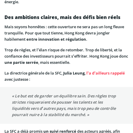
énergie.
Des ambitions claires, mais des défis bien réels
Mais soyons honnêtes : cette ouverture ne sera pas un long fleuve
tranquille. Pour que tout tienne, Hong Kong devra jongler
habilement
entre innovation et régulation
.
Trop de règles, et l’élan risque de retomber. Trop de liberté, et la
confiance des investisseurs pourrait s’effriter. Hong Kong joue donc
une partie serrée
, mais essentielle.
La directrice générale de la SFC,
Julia Leung
,
l’a d’ailleurs rappelé
avec justesse :
« Le but est de garder un équilibre sain. Des règles trop
strictes risqueraient de pousser les talents et les
liquidités vers d’autres pays, mais trop peu de contrôle
pourrait nuire à la stabilité du marché. »
La SFC a déjà promis
un suivi renforcé
des acteurs agréés, afin