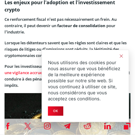
Les enjeux pour l’adoption et l’investissement
crypto
Ce renforcement fiscal n’est pas nécessairement un frein. Au
contraire, il peut devenir un
facteur de consolidation
pour
l’industrie.
Lorsque les détenteurs savent que les règles sont claires et que les
risques de litiges ou d’omissions sont réduits, la légitimité des
cryptomonnaies comme
classe d’actifs sérieuse
en sort renforcée.
Nous utilisons des cookies pour
Pour les investisseurs particuliers, en revanche, cela implique
nous assurer que vous bénéficiez
une vigilance accrue
. Un manque de déclaration ou une erreur peut
de la meilleure expérience
conduire à des pénalités, voire à la correction rétroactive des
possible sur notre site web. Si
impôts.
vous continuez à utiliser ce site,
nous considérons que vous
acceptez ces conditions.
OK