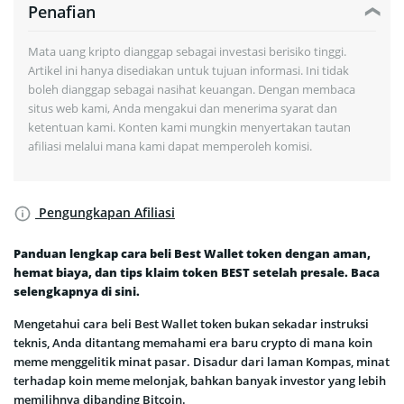
Penafian
Mata uang kripto dianggap sebagai investasi berisiko tinggi.
Artikel ini hanya disediakan untuk tujuan informasi. Ini tidak
boleh dianggap sebagai nasihat keuangan. Dengan membaca
situs web kami, Anda mengakui dan menerima syarat dan
ketentuan kami. Konten kami mungkin menyertakan tautan
afiliasi melalui mana kami dapat memperoleh komisi.
Pengungkapan Afiliasi
Panduan lengkap cara beli Best Wallet token dengan aman,
hemat biaya, dan tips klaim token BEST setelah presale. Baca
selengkapnya di sini.
Mengetahui cara beli Best Wallet token bukan sekadar instruksi
teknis, Anda ditantang memahami era baru crypto di mana koin
meme menggelitik minat pasar. Disadur dari laman Kompas, minat
terhadap koin meme melonjak, bahkan banyak investor yang lebih
memilihnya dibanding Bitcoin.