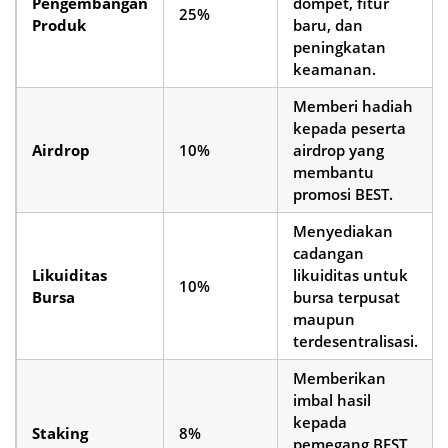
Pengembangan
dompet, fitur
25%
Produk
baru, dan
peningkatan
keamanan.
Memberi hadiah
kepada peserta
Airdrop
10%
airdrop yang
membantu
promosi BEST.
Menyediakan
cadangan
Likuiditas
likuiditas untuk
10%
Bursa
bursa terpusat
maupun
terdesentralisasi.
Memberikan
imbal hasil
kepada
Staking
8%
pemegang BEST