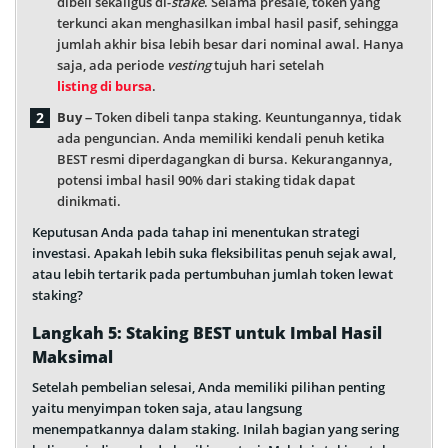
dibeli sekaligus di-
stake
. Selama presale, token yang
terkunci akan menghasilkan imbal hasil pasif, sehingga
jumlah akhir bisa lebih besar dari nominal awal. Hanya
saja, ada periode
vesting
tujuh hari setelah
listing di bursa
.
Buy –
Token dibeli tanpa staking. Keuntungannya, tidak
ada penguncian. Anda memiliki kendali penuh ketika
BEST resmi diperdagangkan di bursa. Kekurangannya,
potensi imbal hasil 90% dari staking tidak dapat
dinikmati.
Keputusan Anda pada tahap ini menentukan strategi
investasi. Apakah lebih suka fleksibilitas penuh sejak awal,
atau lebih tertarik pada pertumbuhan jumlah token lewat
staking?
Langkah 5: Staking BEST untuk Imbal Hasil
Maksimal
Setelah pembelian selesai, Anda memiliki pilihan penting
yaitu menyimpan token saja, atau langsung
menempatkannya dalam staking. Inilah bagian yang sering