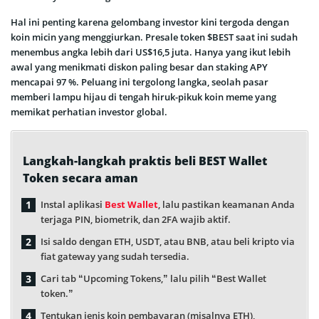
Hal ini penting karena gelombang investor kini tergoda dengan
koin micin yang menggiurkan. Presale token $BEST saat ini sudah
menembus angka lebih dari US$16,5 juta. Hanya yang ikut lebih
awal yang menikmati diskon paling besar dan staking APY
mencapai 97 %. Peluang ini tergolong langka, seolah pasar
memberi lampu hijau di tengah hiruk-pikuk koin meme yang
memikat perhatian investor global.
Langkah-langkah praktis beli BEST Wallet
Token secara aman
Instal aplikasi
Best Wallet
, lalu pastikan keamanan Anda
terjaga PIN, biometrik, dan 2FA wajib aktif.
Isi saldo dengan ETH, USDT, atau BNB, atau beli kripto via
fiat gateway yang sudah tersedia.
Cari tab “Upcoming Tokens,” lalu pilih “Best Wallet
token.”
Tentukan jenis koin pembayaran (misalnya ETH),