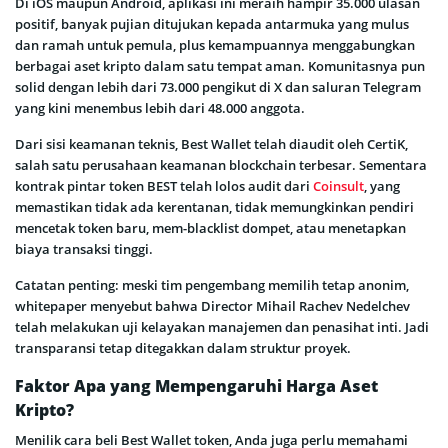
Di iOS maupun Android, aplikasi ini meraih hampir 35.000 ulasan
positif, banyak pujian ditujukan kepada antarmuka yang mulus
dan ramah untuk pemula, plus kemampuannya menggabungkan
berbagai aset kripto dalam satu tempat aman. Komunitasnya pun
solid dengan lebih dari 73.000 pengikut di X dan saluran Telegram
yang kini menembus lebih dari 48.000 anggota.
Dari sisi keamanan teknis, Best Wallet telah diaudit oleh CertiK,
salah satu perusahaan keamanan blockchain terbesar. Sementara
kontrak pintar token BEST telah lolos audit dari
Coinsult
, yang
memastikan tidak ada kerentanan, tidak memungkinkan pendiri
mencetak token baru, mem-blacklist dompet, atau menetapkan
biaya transaksi tinggi.
Catatan penting: meski tim pengembang memilih tetap anonim,
whitepaper menyebut bahwa Director Mihail Rachev Nedelchev
telah melakukan uji kelayakan manajemen dan penasihat inti. Jadi
transparansi tetap ditegakkan dalam struktur proyek.
Faktor Apa yang Mempengaruhi Harga Aset
Kripto?
Menilik cara beli Best Wallet token, Anda juga perlu memahami