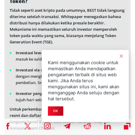
Token?
Tidak seperti aset kripto pada umumnya, BEST tidak langsung
diterima setelah transaksi. Whitepaper menegaskan bahwa
distribusi hanya dilakukan ketika presale berakhir.
Mekanisme ini memastikan seluruh investor memperoleh
token pada waktu yang sama, biasanya menjelang Token
Generation Event (TGE).
Investasi lewat aplikasi Best Wallet
– token otomatis
masuk ke saldo dompet saat tanggal klaim tiba.
Kami menggunakan cookie untuk
memastikan Anda mendapatkan
Investasi via situs resmi
– klaim dilakukan manual
pengalaman terbaik di situs web
dengan menghubungkan dompet yang sama seperti saat
kami. Jika Anda terus
pembelian. Smart contract akan menyelesaikan transfer.
menggunakan situs ini, kami akan
menganggap Anda setuju dengan
Investor yang melakukan staking
– harus menunggu
hal tersebut.
tujuh hari setelah TGE, baru BEST bisa diakses.
Untuk perkembangan terbaru, termasuk tanggal distribusi
OK
resmi dan daftar bursa tempat BEST akan hadir, pantau
langsung kanal X resmi Best Wallet maupun Telegram
Announcement Channel.