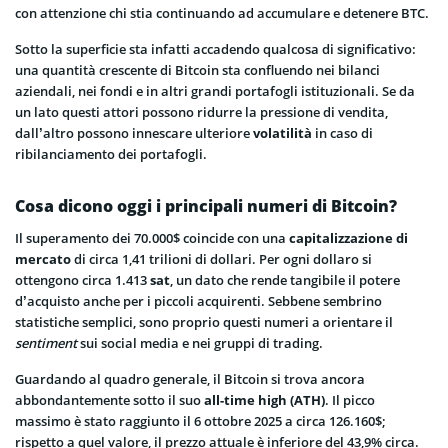
con attenzione chi stia continuando ad accumulare e detenere BTC.
Sotto la superficie sta infatti accadendo qualcosa di significativo:
una quantità crescente di Bitcoin sta confluendo nei bilanci
aziendali, nei fondi e in altri grandi portafogli istituzionali. Se da
un lato questi attori possono ridurre la pressione di vendita,
dall’altro possono innescare ulteriore
volatilità
in caso di
ribilanciamento dei portafogli.
Cosa dicono oggi i principali numeri di Bitcoin?
Il superamento dei 70.000$ coincide con una
capitalizzazione di
mercato
di circa 1,41 trilioni di dollari. Per ogni dollaro si
ottengono circa 1.413
sat
, un dato che rende tangibile il potere
d’acquisto anche per i piccoli acquirenti. Sebbene sembrino
statistiche semplici, sono proprio questi numeri a orientare il
sentiment
sui social media e nei gruppi di trading.
Guardando al quadro generale, il Bitcoin si trova ancora
abbondantemente sotto il suo
all-time high (ATH)
. Il picco
massimo è stato raggiunto il 6 ottobre 2025 a circa 126.160$;
rispetto a quel valore, il prezzo attuale è inferiore del 43,9% circa.