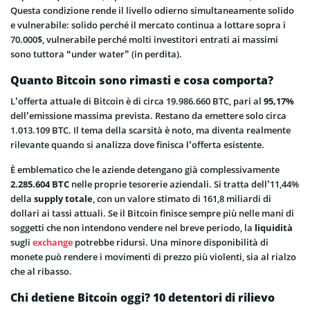
Questa condizione rende il livello odierno simultaneamente solido
e vulnerabile: solido perché il mercato continua a lottare sopra i
70.000$, vulnerabile perché molti investitori entrati ai massimi
sono tuttora “under water” (in perdita).
Quanto Bitcoin sono rimasti e cosa comporta?
L’offerta attuale di Bitcoin è di circa 19.986.660 BTC, pari al
95,17%
dell’emissione massima prevista. Restano da emettere solo circa
1.013.109 BTC. Il tema della scarsità è noto, ma diventa realmente
rilevante quando si analizza dove finisca l’offerta esistente.
È emblematico che le aziende detengano già complessivamente
2.285.604 BTC
nelle proprie tesorerie aziendali. Si tratta dell’11,44%
della
supply totale
, con un valore stimato di 161,8 miliardi di
dollari ai tassi attuali. Se il Bitcoin finisce sempre più nelle mani di
soggetti che non intendono vendere nel breve periodo, la
liquidità
sugli
exchange
potrebbe ridursi. Una minore disponibilità di
monete può rendere i movimenti di prezzo più violenti, sia al rialzo
che al ribasso.
Chi detiene Bitcoin oggi? 10 detentori di rilievo