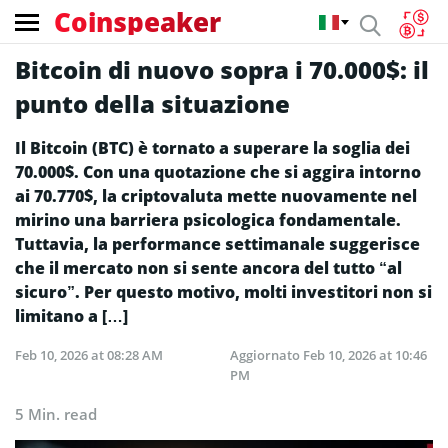
Coinspeaker
Bitcoin di nuovo sopra i 70.000$: il
punto della situazione
Il Bitcoin (BTC) è tornato a superare la soglia dei
70.000$. Con una quotazione che si aggira intorno
ai 70.770$, la criptovaluta mette nuovamente nel
mirino una barriera psicologica fondamentale.
Tuttavia, la performance settimanale suggerisce
che il mercato non si sente ancora del tutto “al
sicuro”. Per questo motivo, molti investitori non si
limitano a […]
Feb 10, 2026 at 08:28 AM
Aggiornato
Feb 10, 2026 at 10:46
PM
5 Min. read