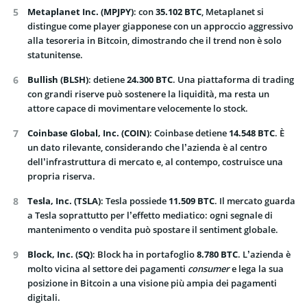
Metaplanet Inc. (MPJPY)
: con
35.102 BTC
, Metaplanet si
distingue come player giapponese con un approccio aggressivo
alla tesoreria in Bitcoin, dimostrando che il trend non è solo
statunitense.
Bullish (BLSH)
: detiene
24.300 BTC
. Una piattaforma di trading
con grandi riserve può sostenere la liquidità, ma resta un
attore capace di movimentare velocemente lo stock.
Coinbase Global, Inc. (COIN)
: Coinbase detiene
14.548 BTC
. È
un dato rilevante, considerando che l’azienda è al centro
dell’infrastruttura di mercato e, al contempo, costruisce una
propria riserva.
Tesla, Inc. (TSLA)
: Tesla possiede
11.509 BTC
. Il mercato guarda
a Tesla soprattutto per l’effetto mediatico: ogni segnale di
mantenimento o vendita può spostare il sentiment globale.
Block, Inc. (SQ)
: Block ha in portafoglio
8.780 BTC
. L’azienda è
molto vicina al settore dei pagamenti
consumer
e lega la sua
posizione in Bitcoin a una visione più ampia dei pagamenti
digitali.