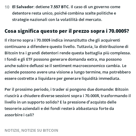
El Salvador
: detiene
7.557 BTC
. Il caso di un governo come
detentore resta unico, poiché combina scelte politiche e
strategie nazionali con la volatilità del mercato.
Cosa significa questo per il prezzo sopra i 70.000$?
Il ritorno sopra i 70.000$ indica innanzitutto che gli acquirenti
continuano a difendere questo livello. Tuttavia, la distribuzione di
Bitcoin tra i grandi detentori rende questa battaglia più complessa.
I fondi e gli ETF possono generare domanda extra, ma possono
anche subire deflussi se il sentiment macroeconomico cambia. Le
aziende possono avere una visione a lungo termine, ma potrebbero
essere costrette a liquidare per generare liquidità immediata.
Per il prossimo periodo, i trader si pongono due domande: Bitcoin
riuscirà a chiudere diverse sessioni sopra i 70.000$, trasformando il
livello in un supporto solido? E la pressione d’acquisto delle
tesorerie aziendali e dei fondi resterà abbastanza forte da
assorbire i cali?
NOTIZIE
,
NOTIZIE SU BITCOIN