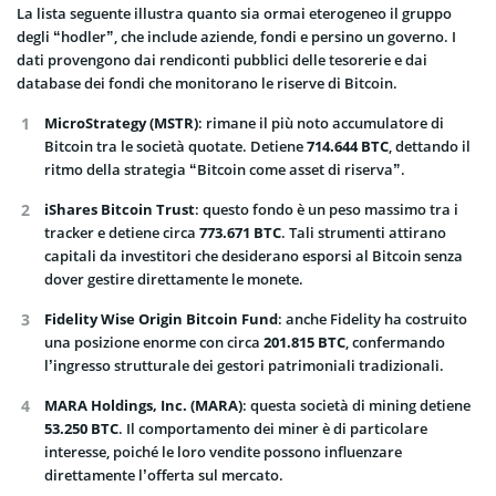
La lista seguente illustra quanto sia ormai eterogeneo il gruppo
degli “hodler”, che include aziende, fondi e persino un governo. I
dati provengono dai rendiconti pubblici delle tesorerie e dai
database dei fondi che monitorano le riserve di Bitcoin.
MicroStrategy (MSTR)
: rimane il più noto accumulatore di
Bitcoin tra le società quotate. Detiene
714.644 BTC
, dettando il
ritmo della strategia “Bitcoin come asset di riserva”.
iShares Bitcoin Trust
: questo fondo è un peso massimo tra i
tracker e detiene circa
773.671 BTC
. Tali strumenti attirano
capitali da investitori che desiderano esporsi al Bitcoin senza
dover gestire direttamente le monete.
Fidelity Wise Origin Bitcoin Fund
: anche Fidelity ha costruito
una posizione enorme con circa
201.815 BTC
, confermando
l’ingresso strutturale dei gestori patrimoniali tradizionali.
MARA Holdings, Inc. (MARA)
: questa società di mining detiene
53.250 BTC
. Il comportamento dei miner è di particolare
interesse, poiché le loro vendite possono influenzare
direttamente l’offerta sul mercato.