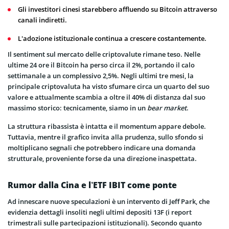
Gli investitori cinesi starebbero affluendo su Bitcoin attraverso
canali indiretti.
L'adozione istituzionale continua a crescere costantemente.
Il sentiment sul mercato delle criptovalute rimane teso. Nelle
ultime 24 ore il Bitcoin ha perso circa il 2%, portando il calo
settimanale a un complessivo 2,5%. Negli ultimi tre mesi, la
principale criptovaluta ha visto sfumare circa un quarto del suo
valore e attualmente scambia a oltre il 40% di distanza dal suo
massimo storico: tecnicamente, siamo in un
bear market
.
La struttura ribassista è intatta e il momentum appare debole.
Tuttavia, mentre il grafico invita alla prudenza, sullo sfondo si
moltiplicano segnali che potrebbero indicare una domanda
strutturale, proveniente forse da una direzione inaspettata.
Rumor dalla Cina e l’ETF IBIT come ponte
Ad innescare nuove speculazioni è un intervento di Jeff Park, che
evidenzia dettagli insoliti negli ultimi depositi 13F (i report
trimestrali sulle partecipazioni istituzionali). Secondo quanto