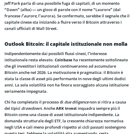
Jeff Park parla di una possibile fuga di capitali, di un momento
“Dawn” (alba) — un gioco di parole con il nome “Laurore” (dal
francese
l’aurore
, l’aurora). Se confermato, sarebbe il segnale che il
capitale cinese sta iniziando a fluire verso il Bitcoin attraverso i
canali ufficiali di Wall Street.
Outlook Bitcoin: il capitale istituzionale non molla
Indipendentemente dai possibili flussi cinesi, l’interesse
istituzionale resta elevato.
Coinbase
ha recentemente sottolineato
che gli investitori istituzionali continueranno ad accumulare
Bitcoin anche nel 2026. La motivazione è pragmatica: il Bitcoin è
stata la classe di asset più performante in nove degli ultimi dodici
anni. La sola volatilità non ha finora scoraggiato alcuna istituzione
seriamente impegnata.
Chi ha completato il processo di
due diligence
non si ritira a causa
dei tipici
drawdown
. Anche
ARK Invest
inquadra sempre più il
Bitcoin come una classe di asset istituzionale indipendente. La
domanda strutturale degli ETF, la crescente chiarezza normativa
negli USA e cali meno profondi rispetto ai cicli passati sostengono
questa tesi. Sebbene la volatilità stia aumentando, resta