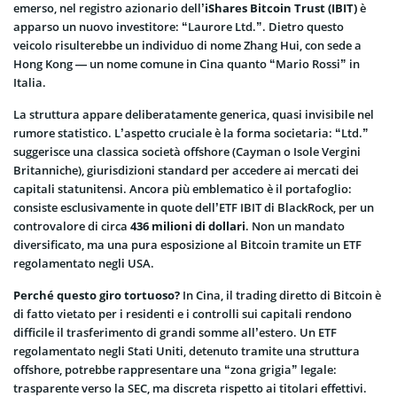
emerso, nel registro azionario dell’
iShares Bitcoin Trust (IBIT)
è
apparso un nuovo investitore: “Laurore Ltd.”. Dietro questo
veicolo risulterebbe un individuo di nome Zhang Hui, con sede a
Hong Kong — un nome comune in Cina quanto “Mario Rossi” in
Italia.
La struttura appare deliberatamente generica, quasi invisibile nel
rumore statistico. L’aspetto cruciale è la forma societaria: “Ltd.”
suggerisce una classica società offshore (Cayman o Isole Vergini
Britanniche), giurisdizioni standard per accedere ai mercati dei
capitali statunitensi. Ancora più emblematico è il portafoglio:
consiste esclusivamente in quote dell’ETF IBIT di BlackRock, per un
controvalore di circa
436 milioni di dollari
. Non un mandato
diversificato, ma una pura esposizione al Bitcoin tramite un ETF
regolamentato negli USA.
Perché questo giro tortuoso?
In Cina, il trading diretto di Bitcoin è
di fatto vietato per i residenti e i controlli sui capitali rendono
difficile il trasferimento di grandi somme all’estero. Un ETF
regolamentato negli Stati Uniti, detenuto tramite una struttura
offshore, potrebbe rappresentare una “zona grigia” legale:
trasparente verso la SEC, ma discreta rispetto ai titolari effettivi.