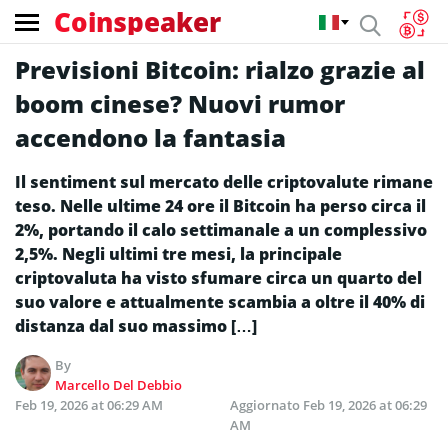
Coinspeaker
Previsioni Bitcoin: rialzo grazie al
boom cinese? Nuovi rumor
accendono la fantasia
Il sentiment sul mercato delle criptovalute rimane
teso. Nelle ultime 24 ore il Bitcoin ha perso circa il
2%, portando il calo settimanale a un complessivo
2,5%. Negli ultimi tre mesi, la principale
criptovaluta ha visto sfumare circa un quarto del
suo valore e attualmente scambia a oltre il 40% di
distanza dal suo massimo […]
By
Marcello Del Debbio
Feb 19, 2026 at 06:29 AM
Aggiornato
Feb 19, 2026 at 06:29
AM