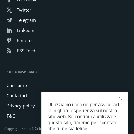
Twitter
Telegram
LinkedIn
Pinterest
RSS Feed
SU COINSPEAKER
Chi siamo
Contattaci
Utilizziamo i cookie per assicurarti
Privacy policy
la migliore esperienza sul nostro
T&C
sito web. Se continui a utilizzare
questo sito, daremo per scontato
che tu ne sia felice.
Copyright © 2026 Coinspeaker LTD. All rights reserved.