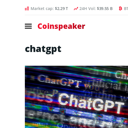
Market cap:
$2.29 T
24H Vol:
$39.55 B
B
Coinspeaker
chatgpt