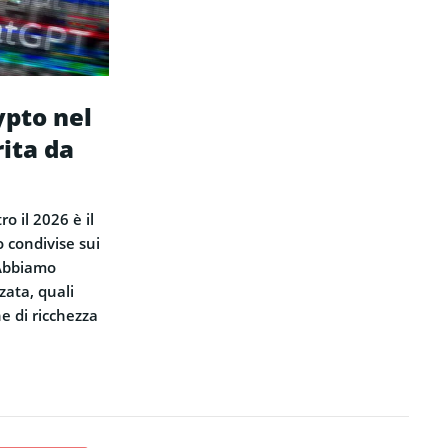
ypto nel
rita da
o il 2026 è il
o condivise sui
 Abbiamo
zata, quali
ne di ricchezza