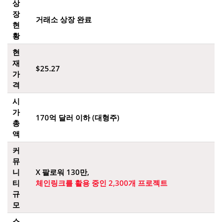
상
장
거래소 상장 완료
현
황
현
재
$25.27
가
격
시
가
170억 달러 이하 (대형주)
총
액
커
뮤
니
X 팔로워 130만,
티
체인링크를 활용 중인 2,300개 프로젝트
규
모
스