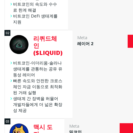
비트코인의 속도와 수수
업계 내 영향력
료 한계 해결
비트코인 DeFi 생태계를
지원
리퀴드체
철저한 프로젝트 검토 체계
Meta
레이어 2
인
($LIQUID)
비트코인-이더리움-솔라나
지속적인 검수와 업데이트
생태계를 관통하는 공유 유
동성 레이어
빠른 속도와 안전한 크로스
내부 절차
체인 자금 이동으로 최적화
된 거래 실행
생태계 간 장벽을 허물어
개발자들에게 더 넓은 확장
성 제공
맥시 도
Meta
밈코인