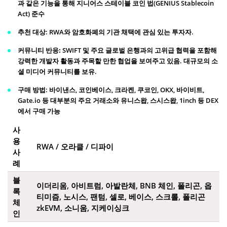
과 같은 기능을 통해 지니어스 스테이블 코인 법(GENIUS Stablecoin
Act) 준수
추천 대상
: RWA와 암호화폐의 기관 채택에 관심 있는 투자자.
커뮤니티 반응:
SWIFT 및 주요 글로벌 은행과의 고위급 협력을 포함해
강력한 개발자 활동과 주목할 만한 협업을 보여주고 있음. 대규모의 소
셜 미디어 커뮤니티를 보유.
구매 방법
: 바이낸스, 코인베이스, 크라켄, 쿠코인, OKX, 바이비트,
Gate.io 등 대부분의 주요 거래소와 유니스왑, 스시스왑, 1inch 등 DEX
에서 구매 가능
사
용
RWA / 오라클 / 디파이
사
례
블
이더리움, 아비트럼, 아발란체, BNB 체인, 폴리곤, 옵
록
티미즘, 노시스, 팬텀, 셀로, 베이스, 스크롤, 폴리곤
체
zkEVM, 소니움, 지케이싱크
인