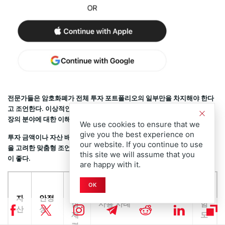
전문가들은 암호화폐가 전체 투자 포트폴리오의 일부만을 차지해야 한다
고 조언한다. 이상적인 배분 비율은 위험 프로필, 거래 활동 수준, 금융 시
장의 분야에 대한 이해도에 따라 달라진다.
We use cookies to ensure that we
give you the best experience on
투자 금액이나 자산 배분에 대해 확신을 가질 수 없다면 개인의 재정 상황
our website. If you continue to use
을 고려한 맞춤형 조언을 제공할 수 있는 전문 금융 자문가와 상담하는 것
this site we will assume that you
이 좋다.
are happy with it.
성
OK
장
위
자
안정
잠
사용 사례
험
산
성
재
도