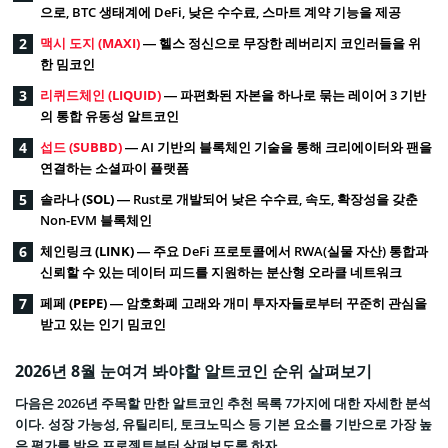
으로, BTC 생태계에 DeFi, 낮은 수수료, 스마트 계약 기능을 제공
맥시 도지 (MAXI)
— 헬스 정신으로 무장한 레버리지 코인러들을 위
한 밈코인
리퀴드체인 (LIQUID)
— 파편화된 자본을 하나로 묶는 레이어 3 기반
의 통합 유동성 알트코인
섭드 (SUBBD)
— AI 기반의 블록체인 기술을 통해 크리에이터와 팬을
연결하는 소셜파이 플랫폼
솔라나 (SOL)
— Rust로 개발되어 낮은 수수료, 속도, 확장성을 갖춘
Non-EVM 블록체인
체인링크 (LINK)
— 주요 DeFi 프로토콜에서 RWA(실물 자산) 통합과
신뢰할 수 있는 데이터 피드를 지원하는 분산형 오라클 네트워크
페페 (PEPE)
— 암호화폐 고래와 개미 투자자들로부터 꾸준히 관심을
받고 있는 인기 밈코인
2026년 8월 눈여겨 봐야할 알트코인 순위 살펴보기
다음은 2026년 주목할 만한 알트코인 추천 목록 7가지에 대한 자세한 분석
이다. 성장 가능성, 유틸리티, 토크노믹스 등 기본 요소를 기반으로 가장 높
은 평가를 받은 프로젝트부터 살펴보도록 하자.