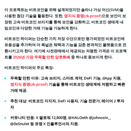
이 프로젝트는 비트코인을 위해 설계되었지만 솔라나 가상 머신(SVM)을
사용한 첨단 기술을 활용한다. 또한,
영지식 증명(zk-proof)
으로 보안이 보
장된 고속 비트코인 브리지를 통해 보안을 강화하고, 비트코인 생태계 내
밈코인과 다양한 거래 기능을 가능하게 한다.
비트코인 하이퍼는 단순한 가치 저장 수단으로만 평가되었던 비트코인에
유용성을 추가하여 더 폭넓은 채택과 기능을 갖춘 본격적인 플랫폼으로 전
환시키고자 한다. 여기에 사전판매에서 제공되는 저렴한 가격은 이 프로젝
트를
2026년 가장 주목할 만한 암호화폐
중 하나로 돋보이게 한다.
비트코인 하이퍼의 주요 특징:
주목할 만한 이유
: 고속 브리지, 스마트 계약, DeFi 기능, dApp 지원,
영지식 증명(zk-proof)
기술을 통해 비트코인 생태계에 저렴하고 빠른
거래 제공.
추천 대상
: 비트코인 지지자, DeFi 사용자, 기술 전문가, 레이어 2 투자
자
커뮤니티 반응
: X 팔로워 12,800명, @HALOeth @johncoin_,
@0xSnulet 등 유명 X 인플루언서의 지원.