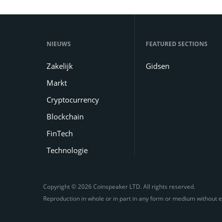
NIEUWS
FEATURED SECTIONS
Zakelijk
Gidsen
Markt
Cryptocurrency
Blockchain
FinTech
Technologie
Copyright © 2026 Coinspeaker LTD. All rights reserved.
Reproduction in whole or in part in any form or medium without e