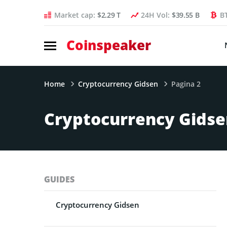
Market cap:
$2.29 T
24H Vol:
$39.55 B
B
Coinspeaker
Home
Cryptocurrency Gidsen
Pagina 2
Cryptocurrency Gidsen
GUIDES
Cryptocurrency Gidsen