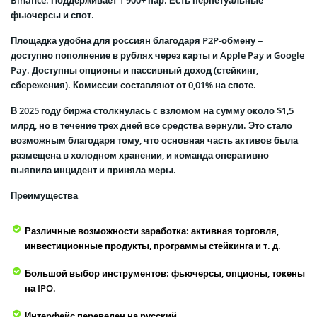
Binance. Поддерживает 1 900+ пар. Есть перпетуальные
фьючерсы и спот.
Площадка удобна для россиян благодаря P2P-обмену –
доступно пополнение в рублях через карты и Apple Pay и Google
Pay. Доступны опционы и пассивный доход (стейкинг,
сбережения). Комиссии составляют от 0,01% на споте.
В 2025 году биржа столкнулась с взломом на сумму около $1,5
млрд, но в течение трех дней все средства вернули. Это стало
возможным благодаря тому, что основная часть активов была
размещена в холодном хранении, и команда оперативно
выявила инцидент и приняла меры.
Преимущества
Различные возможности заработка: активная торговля,
инвестиционные продукты, программы стейкинга и т. д.
Большой выбор инструментов: фьючерсы, опционы, токены
на IPO.
Интерфейс переведен на русский.