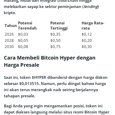
matang, mulai dari integrasi
cross-chain
hingga
melebarkan sayap ke sektor peminjaman (
lending
)
kripto.
Potensi
Potensi
Harga Rata-
Tahun
Terendah
Tertinggi
rata
2026
$0,03
$0,35
$0,12
2028
$0,05
$0,50
$0,20
2030
$0,08
$0,75
$0,30
Cara Membeli Bitcoin Hyper dengan
Harga Presale
Saat ini, token $HYPER dibanderol dengan harga diskon
sebesar $0,013515. Namun, perlu diingat bahwa harga
ini akan terus merangkak naik seiring berjalannya
tahapan presale.
Bagi Anda yang ingin mengamankan posisi, token ini
dapat diakses langsung melalui situs resmi Bitcoin Hyper