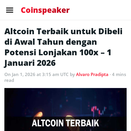
Coinspeaker
Altcoin Terbaik untuk Dibeli
di Awal Tahun dengan
Potensi Lonjakan 100x – 1
Januari 2026
On Jan 1, 2026 at 3:15 am UTC
by
Alvaro Pradipta
· 4 mins
read