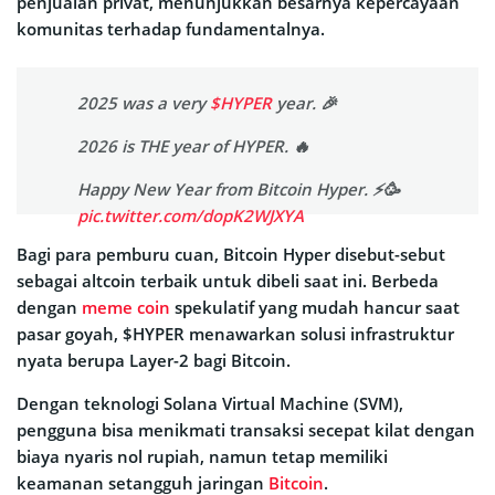
penjualan privat, menunjukkan besarnya kepercayaan
komunitas terhadap fundamentalnya.
2025 was a very
$HYPER
year. 🎉
2026 is THE year of HYPER. 🔥
Happy New Year from Bitcoin Hyper. ⚡️🥳
pic.twitter.com/dopK2WJXYA
Bagi para pemburu cuan, Bitcoin Hyper disebut-sebut
— Bitcoin Hyper (@BTC_Hyper2)
sebagai altcoin terbaik untuk dibeli saat ini. Berbeda
January 1, 2026
dengan
meme coin
spekulatif yang mudah hancur saat
pasar goyah, $HYPER menawarkan solusi infrastruktur
nyata berupa Layer-2 bagi Bitcoin.
Dengan teknologi Solana Virtual Machine (SVM),
pengguna bisa menikmati transaksi secepat kilat dengan
biaya nyaris nol rupiah, namun tetap memiliki
keamanan setangguh jaringan
Bitcoin
.