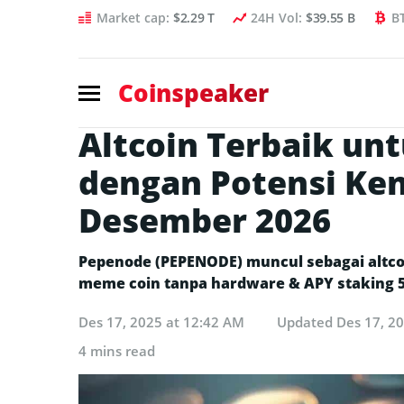
Market cap:
$2.29 T
24H Vol:
$39.55 B
B
Coinspeaker
Altcoin Terbaik untu
dengan Potensi Ken
Desember 2026
Pepenode (PEPENODE) muncul sebagai altco
meme coin tanpa hardware & APY staking 553
Des 17, 2025 at 12:42 AM
Updated
Des 17, 2
4 mins read