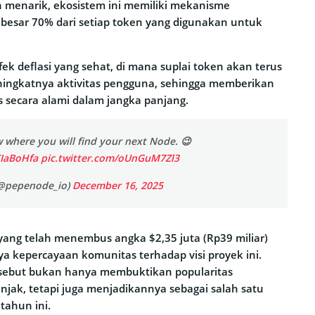
menarik, ekosistem ini memiliki mekanisme
ebesar 70% dari setiap token yang digunakan untuk
fek deflasi yang sehat, di mana suplai token akan terus
ningkatnya aktivitas pengguna, sehingga memberikan
 secara alami dalam jangka panjang.
 where you will find your next Node. 😉
KIaBoHfa
pic.twitter.com/oUnGuM7Zl3
@pepenode_io)
December 16, 2025
yang telah menembus angka $2,35 juta (Rp39 miliar)
 kepercayaan komunitas terhadap visi proyek ini.
rsebut bukan hanya membuktikan popularitas
ak, tetapi juga menjadikannya sebagai salah satu
tahun ini.