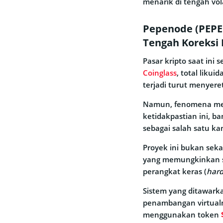
menarik di tengah vola
Pepenode (PEPEN
Tengah Koreksi 
Pasar kripto saat ini
Coinglass
, total likui
terjadi turut menyere
Namun, fenomena mena
ketidakpastian ini, b
sebagai salah satu kan
Proyek ini bukan sek
yang memungkinkan s
perangkat keras (
har
Sistem yang ditawarka
penambangan virtual
menggunakan token