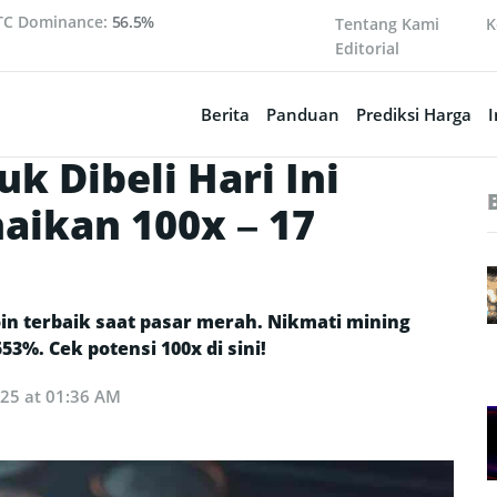
TC Dominance:
56.5%
Tentang Kami
K
Editorial
Berita
Panduan
Prediksi Harga
I
k Dibeli Hari Ini
aikan 100x – 17
in terbaik saat pasar merah. Nikmati mining
%. Cek potensi 100x di sini!
025 at 01:36 AM