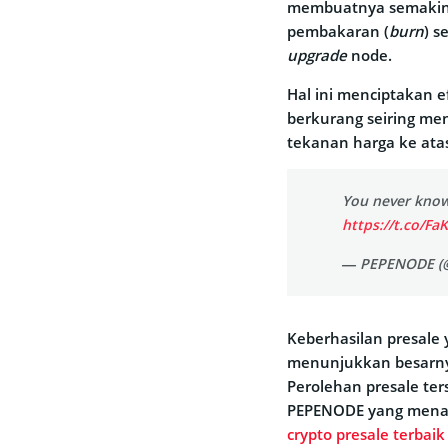
membuatnya semakin 
pembakaran (
burn
) s
upgrade
node.
Hal ini menciptakan e
berkurang seiring me
tekanan harga ke atas
You never know
https://t.co/Fa
— PEPENODE (
Keberhasilan presale 
menunjukkan besarnya
Perolehan presale te
PEPENODE yang menanj
crypto presale terbaik