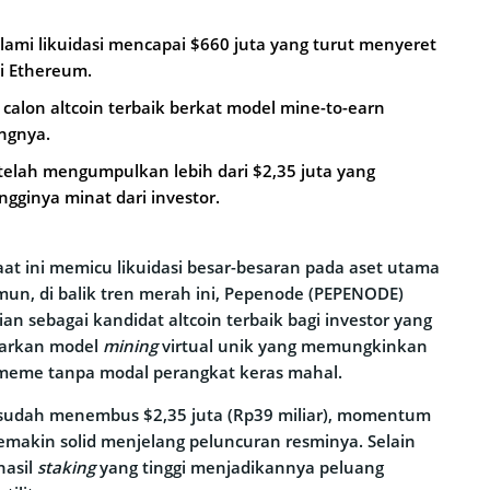
lami likuidasi mencapai $660 juta yang turut menyeret
ti Ethereum.
alon altcoin terbaik berkat model mine-to-earn
ungnya.
elah mengumpulkan lebih dari $2,35 juta yang
ngginya minat dari investor.
saat ini memicu likuidasi besar-besaran pada aset utama
mun, di balik tren merah ini, Pepenode (PEPENODE)
an sebagai kandidat altcoin terbaik bagi investor yang
awarkan model
mining
virtual unik yang memungkinkan
meme tanpa modal perangkat keras mahal.
sudah menembus $2,35 juta (Rp39 miliar), momentum
akin solid menjelang peluncuran resminya. Selain
hasil
staking
yang tinggi menjadikannya peluang