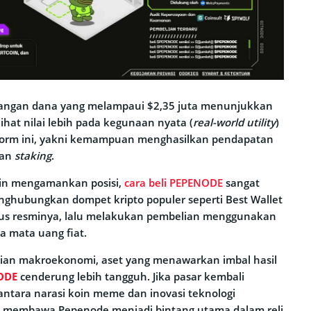
langan dana yang melampaui $2,35 juta menunjukkan
hat nilai lebih pada kegunaan nyata (
real-world utility
)
form ini, yakni kemampuan menghasilkan pendapatan
an
staking
.
ngin mengamankan posisi,
cara beli PEPENODE
sangat
ghubungkan dompet kripto populer seperti Best Wallet
tus resminya, lalu melakukan pembelian menggunakan
a mata uang fiat.
tian makroekonomi, aset yang menawarkan imbal hasil
ODE
cenderung lebih tangguh. Jika pasar kembali
antara narasi koin meme dan inovasi teknologi
a membawa Pepenode menjadi bintang utama dalam reli