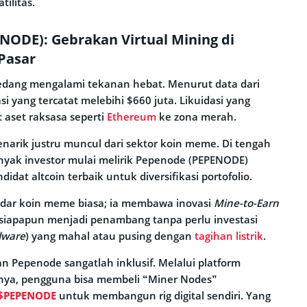
tilitas.
ODE): Gebrakan Virtual Mining di
Pasar
 sedang mengalami tekanan hebat. Menurut data dari
dasi yang tercatat melebihi $660 juta. Likuidasi yang
t aset raksasa seperti
Ethereum
ke zona merah.
rik justru muncul dari sektor koin meme. Di tengah
anyak investor mulai melirik Pepenode (PEPENODE)
didat altcoin terbaik untuk diversifikasi portofolio.
adar koin meme biasa; ia membawa inovasi
Mine-to-Earn
iapapun menjadi penambang tanpa perlu investasi
dware
) yang mahal atau pusing dengan
tagihan listrik
.
n Pepenode sangatlah inklusif. Melalui platform
nya, pengguna bisa membeli “Miner Nodes”
$PEPENODE
untuk membangun rig digital sendiri. Yang