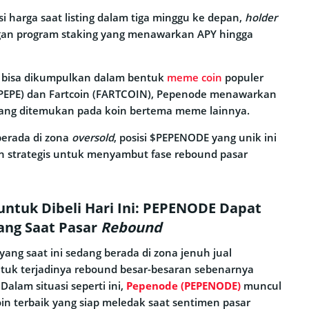
si harga saat listing dalam tiga minggu ke depan,
holder
gan program staking yang menawarkan APY hingga
 bisa dikumpulkan dalam bentuk
meme coin
populer
 (PEPE) dan Fartcoin (FARTCOIN), Pepenode menawarkan
jarang ditemukan pada koin bertema meme lainnya.
berada di zona
oversold
, posisi $PEPENODE yang unik ini
n strategis untuk menyambut fase rebound pasar
 untuk Dibeli Hari Ini: PEPENODE Dapat
ng Saat Pasar
Rebound
yang saat ini sedang berada di zona jenuh jual
ntuk terjadinya rebound besar-besaran sebenarnya
Dalam situasi seperti ini,
Pepenode (PEPENODE)
muncul
oin terbaik yang siap meledak saat sentimen pasar