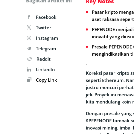
Bagikan artikel ini
Key Notes
Pasar kripto menga
Facebook
aset raksasa seper
Twitter
PEPENODE menjadi c
inovatif yang dius
Instagram
Presale PEPENODE t
Telegram
mengindikasikan ti
Reddit
.
LinkedIn
Koreksi pasar kripto 
Copy Link
seperti Ethereum. Na
justru mencuri perhati
jeli. Proyek ini men
kita mendulang koin 
Dengan presale yang 
$PEPENODE tampak sem
inovasi mining, imbal 