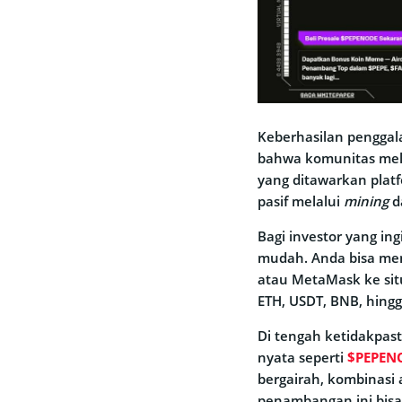
Keberhasilan pengga
bahwa komunitas meli
yang ditawarkan plat
pasif melalui
mining
d
Bagi investor yang i
mudah. Anda bisa men
atau MetaMask ke si
ETH, USDT, BNB, hingg
Di tengah ketidakpas
nyata seperti
$PEPEN
bergairah, kombinasi 
penambangan ini bis