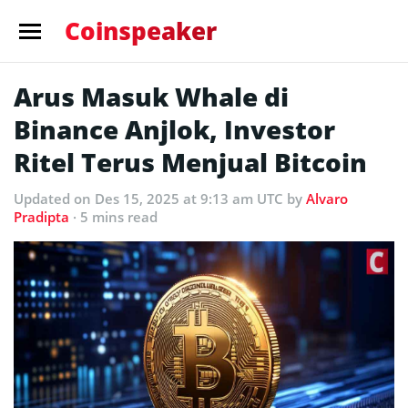
Coinspeaker
Arus Masuk Whale di
Binance Anjlok, Investor
Ritel Terus Menjual Bitcoin
Updated
on Des 15, 2025 at 9:13 am UTC
by
Alvaro
Pradipta
· 5 mins read