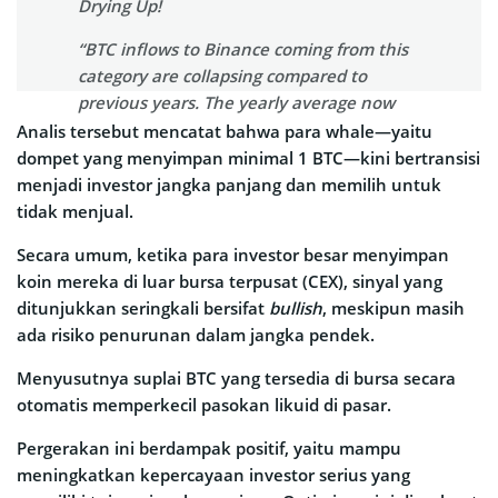
Drying Up!
“BTC inflows to Binance coming from this
category are collapsing compared to
previous years. The yearly average now
sits around 6.5K BTC, a level that hasn’t
Analis tersebut mencatat bahwa para whale—yaitu
been reached since 2018.” – By
dompet yang menyimpan minimal 1 BTC—kini bertransisi
@Darkfost_Coc
menjadi investor jangka panjang dan memilih untuk
tidak menjual.
⤵️
https://t.co/WGTKh2HRx3
pic.twitter.com/mCux3u9WW0
Secara umum, ketika para investor besar menyimpan
koin mereka di luar bursa terpusat (CEX), sinyal yang
— CryptoQuant.com (@cryptoquant_com)
ditunjukkan seringkali bersifat
bullish
, meskipun masih
December 15, 2025
ada risiko penurunan dalam jangka pendek.
Menyusutnya suplai BTC yang tersedia di bursa secara
otomatis memperkecil pasokan likuid di pasar.
Pergerakan ini berdampak positif, yaitu mampu
meningkatkan kepercayaan investor serius yang