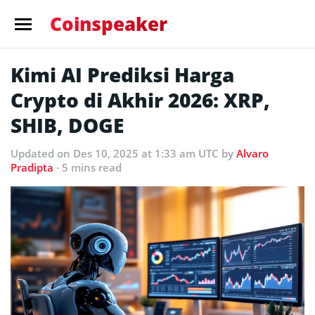
Coinspeaker
Kimi AI Prediksi Harga
Crypto di Akhir 2026: XRP,
SHIB, DOGE
Updated
on Des 10, 2025 at 1:33 am UTC
by
Alvaro
Pradipta
· 5 mins read