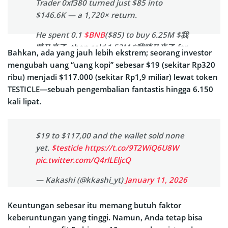
Trader 0xf380 turned just $85 into
$146.6K — a 1,720× return.
He spent 0.1
$BNB
($85) to buy 6.25M $我
踏马来了, then sold 1.53M $我踏马来了 for
Bahkan, ada yang jauh lebih ekstrem; seorang investor
34.88
$BNB
($31.5K).
mengubah uang “uang kopi” sebesar $19 (sekitar Rp320
ribu) menjadi $117.000 (sekitar Rp1,9 miliar) lewat token
He's still holding 4.72M $我踏马来了
TESTICLE—sebuah pengembalian fantastis hingga 6.150
($115K).
kali lipat.
Total profit: $146.6K(1,720×).
Wallet:…
pic.twitter.com/BqRf4xkiqz
$19 to $117,00 and the wallet sold none
yet.
$testicle
https://t.co/9T2WiQ6U8W
— Lookonchain (@lookonchain)
pic.twitter.com/Q4rlLEljcQ
January 12, 2026
— Kakashi (@kkashi_yt)
January 11, 2026
Keuntungan sebesar itu memang butuh faktor
keberuntungan yang tinggi. Namun, Anda tetap bisa