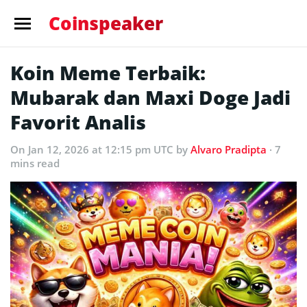
Coinspeaker
Koin Meme Terbaik:
Mubarak dan Maxi Doge Jadi
Favorit Analis
On Jan 12, 2026 at 12:15 pm UTC
by
Alvaro Pradipta
· 7
mins read