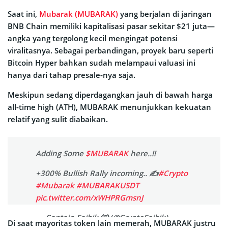
Saat ini,
Mubarak (MUBARAK)
yang berjalan di jaringan
BNB Chain memiliki kapitalisasi pasar sekitar $21 juta—
angka yang tergolong kecil mengingat potensi
viralitasnya. Sebagai perbandingan, proyek baru seperti
Bitcoin Hyper bahkan sudah melampaui valuasi ini
hanya dari tahap presale-nya saja.
Meskipun sedang diperdagangkan jauh di bawah harga
all-time high (ATH), MUBARAK menunjukkan kekuatan
relatif yang sulit diabaikan.
Adding Some
$MUBARAK
here..!!
+300% Bullish Rally incoming.. ✍️
#Crypto
#Mubarak
#MUBARAKUSDT
pic.twitter.com/xWHPRGmsnJ
— Captain Faibik 🐺 (@CryptoFaibik)
Di saat mayoritas token lain memerah, MUBARAK justru