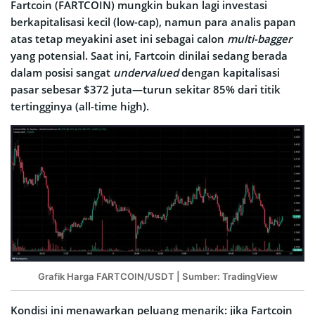
Fartcoin (FARTCOIN) mungkin bukan lagi investasi
berkapitalisasi kecil (low-cap), namun para analis papan
atas tetap meyakini aset ini sebagai calon
multi-bagger
yang potensial. Saat ini, Fartcoin dinilai sedang berada
dalam posisi sangat
undervalued
dengan kapitalisasi
pasar sebesar $372 juta—turun sekitar 85% dari titik
tertingginya (all-time high).
Grafik Harga FARTCOIN/USDT | Sumber: TradingView
Kondisi ini menawarkan peluang menarik: jika Fartcoin