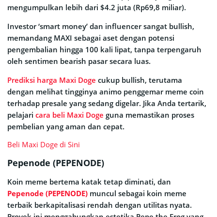
mengumpulkan lebih dari $4.2 juta (Rp69,8 miliar).
Investor ‘smart money’ dan influencer sangat bullish,
memandang MAXI sebagai aset dengan potensi
pengembalian hingga 100 kali lipat, tanpa terpengaruh
oleh sentimen bearish pasar secara luas.
Prediksi harga Maxi Doge
cukup bullish, terutama
dengan melihat tingginya animo penggemar meme coin
terhadap presale yang sedang digelar. Jika Anda tertarik,
pelajari
cara beli Maxi Doge
guna memastikan proses
pembelian yang aman dan cepat.
Beli Maxi Doge di Sini
Pepenode (PEPENODE)
Koin meme bertema katak tetap diminati, dan
Pepenode (PEPENODE)
muncul sebagai koin meme
terbaik berkapitalisasi rendah dengan utilitas nyata.
Proyek ini menggabungkan estetika Pepe the Frog yang