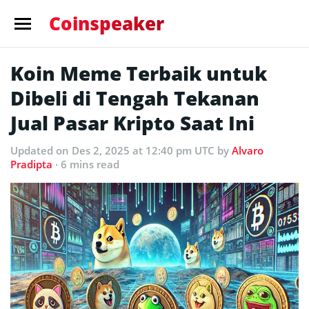
Coinspeaker
Koin Meme Terbaik untuk
Dibeli di Tengah Tekanan
Jual Pasar Kripto Saat Ini
Updated
on Des 2, 2025 at 12:40 pm UTC
by
Alvaro
Pradipta
· 6 mins read