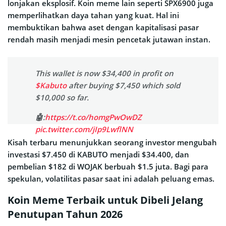
lonjakan eksplosif. Koin meme lain seperti SPX6900 juga
memperlihatkan daya tahan yang kuat. Hal ini
membuktikan bahwa aset dengan kapitalisasi pasar
rendah masih menjadi mesin pencetak jutawan instan.
This wallet is now $34,400 in profit on
$Kabuto
after buying $7,450 which sold
$10,000 so far.
🤖:
https://t.co/homgPwOwDZ
pic.twitter.com/jIp9LwflNN
Kisah terbaru menunjukkan seorang investor mengubah
— Kakashi (@kkashi_yt)
December 1, 2025
investasi $7.450 di KABUTO menjadi $34.400, dan
pembelian $182 di WOJAK berbuah $1.5 juta. Bagi para
spekulan, volatilitas pasar saat ini adalah peluang emas.
Koin Meme Terbaik untuk Dibeli Jelang
Penutupan Tahun 2026