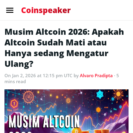
Coinspeaker
Musim Altcoin 2026: Apakah
Altcoin Sudah Mati atau
Hanya sedang Mengatur
Ulang?
On Jan 2, 2026 at 12:15 pm UTC
by
Alvaro Pradipta
· 5
mins read