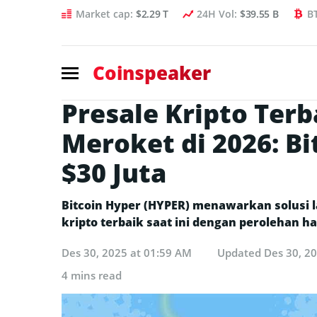
Market cap:
$2.29 T
24H Vol:
$39.55 B
B
Coinspeaker
Presale Kripto Ter
Meroket di 2026: Bi
$30 Juta
Bitcoin Hyper (HYPER) menawarkan solusi la
kripto terbaik saat ini dengan perolehan ha
Des 30, 2025 at 01:59 AM
Updated
Des 30, 2
4 mins read