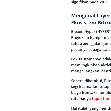
signifikan pada 2026.
Mengenal Layer-2
Ekosistem Bitco
Bitcoin Hyper (HYPER) 
Proyek ini hampir men
tahap penggalangan 
posisinya sebagai sala
Fokus utamanya ada
memungkinkan aktivit
menghilangkan identita
Seperti diketahui, Bit
segi keamanan tetapi
biaya transaksi terla
rata hanya
tujuh tran
Hal itulah yang mend