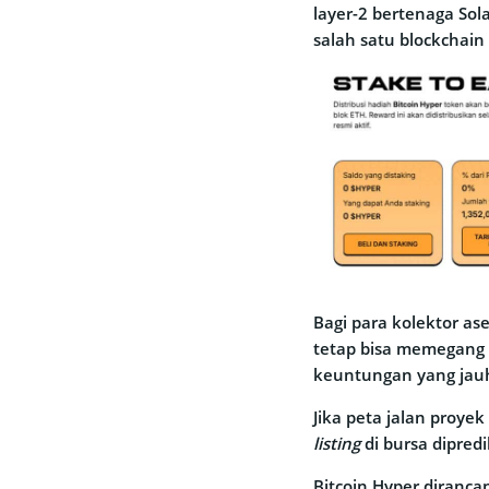
layer-2 bertenaga Sol
salah satu blockchai
Bagi para kolektor as
tetap bisa memegang 
keuntungan yang jauh 
Jika peta jalan proyek
listing
di bursa dipredi
Bitcoin Hyper diranc