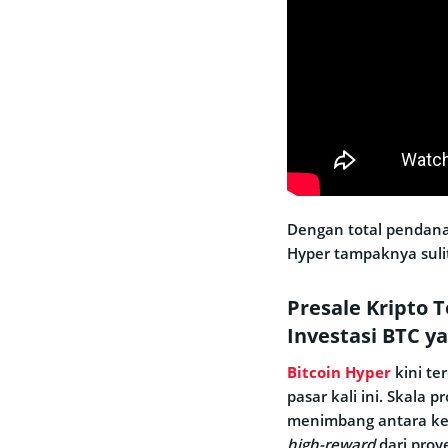
Dengan total pendana
Hyper tampaknya suli
Presale Kripto T
Investasi BTC 
Bitcoin Hyper
kini te
pasar kali ini. Skala 
menimbang antara kea
high-reward
dari proy