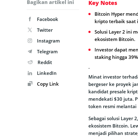
Bagikan artikel ini
Key Notes
Bitcoin Hyper mend
Facebook
kripto terbaik saat i
Twitter
Solusi Layer 2 ini 
ekosistem Bitcoin.
Instagram
Investor dapat me
Telegram
staking hingga 39%
Reddit
.
LinkedIn
Minat investor terhad
Copy Link
bergeser ke proyek ja
kandidat presale krip
mendekati $30 juta. 
token resmi melantai 
Sebagai solusi Layer 
ekosistem Bitcoin. Le
menjadi pilihan strat