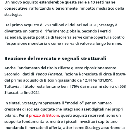
Un nuovo acquisto estenderebbe questa serie a
13 settimane
consecutive
, rafforzando ulteriormente l’impatto mediatico della
strategia.
Dal primo acquisto di 250 milioni di dollari nel 2020, Strategy è
diventata un punto di riferimento globale. Secondo i vertici
aziendali, questa politica di tesoreria serve come copertura contro
l’espansione monetaria e come riserva di valore a lungo termine.
Reazione del mercato e segnali strutturali
Anche l’andamento del titolo riflette questo riposizionamento.
Secondo i dati di
Yahoo Finance
, l’azione è cresciuta di circa il
950%
dal primo acquisto di Bitcoin (passando da 12,44
$a 131,05$
).
Tuttavia, il titolo resta lontano ben il
76%
dai massimi storici di 553
$ toccati a fine 2024.
In sintesi, Strategy rappresenta il “modello” per un numero
crescente di società quotate che integrano asset digitali nei propri
bilanci. Per il
prezzo di Bitcoin
, questi acquisti ricorrenti sono un
supporto fondamentale: mentre i piccoli investitori capitolano
inondando il mercato di offerta, attori come Strategy assorbono la