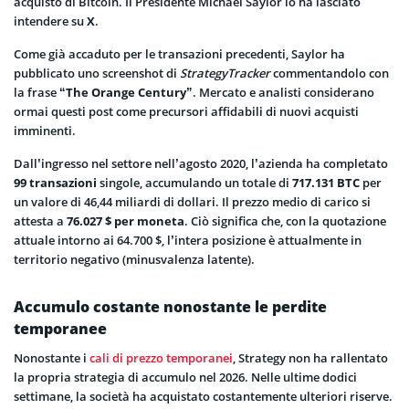
acquisto di Bitcoin. Il Presidente Michael Saylor lo ha lasciato
intendere su
X
.
Come già accaduto per le transazioni precedenti, Saylor ha
pubblicato uno screenshot di
StrategyTracker
commentandolo con
la frase
“The Orange Century”
. Mercato e analisti considerano
ormai questi post come precursori affidabili di nuovi acquisti
imminenti.
Dall’ingresso nel settore nell’agosto 2020, l’azienda ha completato
99 transazioni
singole, accumulando un totale di
717.131 BTC
per
un valore di 46,44 miliardi di dollari. Il prezzo medio di carico si
attesta a
76.027 $ per moneta
. Ciò significa che, con la quotazione
attuale intorno ai 64.700 $, l’intera posizione è attualmente in
territorio negativo (minusvalenza latente).
Accumulo costante nonostante le perdite
temporanee
Nonostante i
cali di prezzo temporanei
, Strategy non ha rallentato
la propria strategia di accumulo nel 2026. Nelle ultime dodici
settimane, la società ha acquistato costantemente ulteriori riserve.