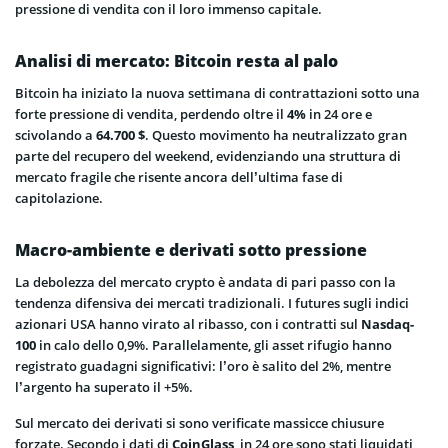
pressione di vendita con il loro immenso capitale.
Analisi di mercato: Bitcoin resta al palo
Bitcoin ha iniziato la nuova settimana di contrattazioni sotto una
forte pressione di vendita, perdendo oltre il
4%
in 24 ore e
scivolando a
64.700 $
. Questo movimento ha neutralizzato gran
parte del recupero del weekend, evidenziando una struttura di
mercato fragile che risente ancora dell’ultima fase di
capitolazione.
Macro-ambiente e derivati sotto pressione
La debolezza del mercato crypto è andata di pari passo con la
tendenza difensiva dei mercati tradizionali. I futures sugli indici
azionari USA hanno virato al ribasso, con i contratti sul
Nasdaq-
100
in calo dello 0,9%. Parallelamente, gli asset rifugio hanno
registrato guadagni significativi: l’oro è salito del 2%, mentre
l’argento ha superato il +5%.
Sul mercato dei derivati si sono verificate massicce chiusure
forzate. Secondo i dati di
CoinGlass
, in 24 ore sono stati liquidati