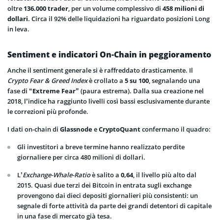
oltre
136.000 trader
, per un volume complessivo di
458 milioni di
dollari
. Circa il 92% delle liquidazioni ha riguardato posizioni Long
in leva.
Sentiment e indicatori On-Chain in peggioramento
Anche il sentiment generale si è raffreddato drasticamente. Il
Crypto Fear & Greed Index
è crollato a
5 su 100
, segnalando una
fase di
“Extreme Fear”
(paura estrema). Dalla sua creazione nel
2018, l’indice ha raggiunto livelli così bassi esclusivamente durante
le correzioni più profonde.
I dati on-chain di
Glassnode
e
CryptoQuant
confermano il quadro:
Gli investitori a breve termine hanno realizzato perdite
giornaliere per circa 480 milioni di dollari.
L’
Exchange-Whale-Ratio
è salito a
0,64
, il livello più alto dal
2015. Quasi due terzi dei Bitcoin in entrata sugli exchange
provengono dai dieci depositi giornalieri più consistenti: un
segnale di forte attività da parte dei grandi detentori di capitale
in una fase di mercato già tesa.