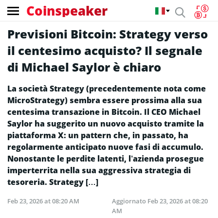
Coinspeaker
Previsioni Bitcoin: Strategy verso
il centesimo acquisto? Il segnale
di Michael Saylor è chiaro
La società Strategy (precedentemente nota come
MicroStrategy) sembra essere prossima alla sua
centesima transazione in Bitcoin. Il CEO Michael
Saylor ha suggerito un nuovo acquisto tramite la
piattaforma X: un pattern che, in passato, ha
regolarmente anticipato nuove fasi di accumulo.
Nonostante le perdite latenti, l’azienda prosegue
imperterrita nella sua aggressiva strategia di
tesoreria. Strategy […]
Feb 23, 2026 at 08:20 AM
Aggiornato
Feb 23, 2026 at 08:20
AM