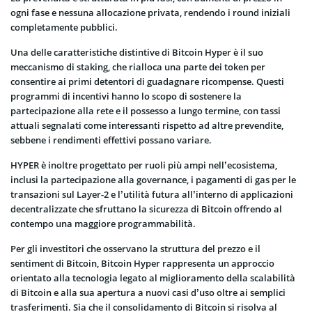
ogni fase e nessuna allocazione privata, rendendo i round iniziali
completamente pubblici.
Una delle caratteristiche distintive di Bitcoin Hyper è il suo
meccanismo di staking, che rialloca una parte dei token per
consentire ai primi detentori di guadagnare ricompense. Questi
programmi di incentivi hanno lo scopo di sostenere la
partecipazione alla rete e il possesso a lungo termine, con tassi
attuali segnalati come interessanti rispetto ad altre prevendite,
sebbene i rendimenti effettivi possano variare.
HYPER è inoltre progettato per ruoli più ampi nell’ecosistema,
inclusi la partecipazione alla governance, i pagamenti di gas per le
transazioni sul Layer-2 e l’utilità futura all’interno di applicazioni
decentralizzate che sfruttano la sicurezza di Bitcoin offrendo al
contempo una maggiore programmabilità.
Per gli investitori che osservano la struttura del prezzo e il
sentiment di Bitcoin, Bitcoin Hyper rappresenta un approccio
orientato alla tecnologia legato al miglioramento della scalabilità
di Bitcoin e alla sua apertura a nuovi casi d’uso oltre ai semplici
trasferimenti. Sia che il consolidamento di Bitcoin si risolva al