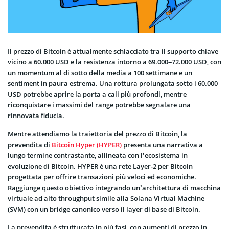
Il prezzo di Bitcoin è attualmente schiacciato tra il supporto chiave
vicino a 60.000 USD e la resistenza intorno a 69.000–72.000 USD, con
un momentum al di sotto della media a 100 settimane e un
sentiment in paura estrema. Una rottura prolungata sotto i 60.000
USD potrebbe aprire la porta a cali più profondi, mentre
riconquistare i massimi del range potrebbe segnalare una
rinnovata fiducia.
Mentre attendiamo la traiettoria del prezzo di Bitcoin, la
prevendita di
Bitcoin Hyper (HYPER)
presenta una narrativa a
lungo termine contrastante, allineata con l’ecosistema in
evoluzione di Bitcoin. HYPER è una rete Layer-2 per Bitcoin
progettata per offrire transazioni più veloci ed economiche.
Raggiunge questo obiettivo integrando un’architettura di macchina
virtuale ad alto throughput simile alla Solana Virtual Machine
(SVM) con un bridge canonico verso il layer di base di Bitcoin.
La prevendita è strutturata in più fasi, con aumenti di prezzo in