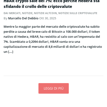
HBAR crypto sale del 7%: ecco perché Hedera sta
sfidando il crollo delle criptovalute
DAI MERCATI
,
NOTIZIE
,
NOTIZIE ALTCOIN
,
NOTIZIE SULLE CRIPTOVALUTE
By
Marcello Del Debbio
Ott 30, 2025
Mentre la maggior parte del mercato delle criptovalute ha subito
perdite a causa del breve calo di Bitcoin a 108.000 dollari, il token
nativo di Hedera, HBAR, ha resistito al calo con un’impennata del
7%. Scambiato a 0,2094 dollari, HBAR vanta ora una
capitalizzazione di mercato di 8,8 miliardi di dollari e ha registrato
un […]
LEGGI DI PIÙ