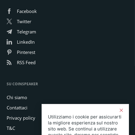
Facebook
Twitter
Telegram
LinkedIn
Pinterest
RSS Feed
SU COINSPEAKER
Chi siamo
Contattaci
Utilizziamo i cookie per assicurarti
Privacy policy
la migliore esperienza sul nostro
T&C
sito web. Se continui a utilizzare
questo sito, daremo per scontato