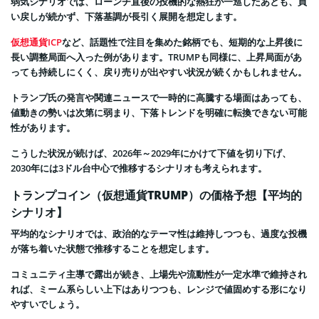
弱気シナリオでは、ローンチ直後の投機的な熱狂が一巡したあとも、買
い戻しが続かず、下落基調が長引く展開を想定します。
仮想通貨ICP
など、話題性で注目を集めた銘柄でも、短期的な上昇後に
長い調整局面へ入った例があります。TRUMPも同様に、上昇局面があ
っても持続しにくく、戻り売りが出やすい状況が続くかもしれません。
トランプ氏の発言や関連ニュースで一時的に高騰する場面はあっても、
値動きの勢いは次第に弱まり、下落トレンドを明確に転換できない可能
性があります。
こうした状況が続けば、2026年～2029年にかけて下値を切り下げ、
2030年には3ドル台中心で推移するシナリオも考えられます。
トランプコイン（仮想通貨TRUMP）の価格予想【平均的
シナリオ】
平均的なシナリオでは、政治的なテーマ性は維持しつつも、過度な投機
が落ち着いた状態で推移することを想定します。
コミュニティ主導で露出が続き、上場先や流動性が一定水準で維持され
れば、ミーム系らしい上下はありつつも、レンジで値固めする形になり
やすいでしょう。