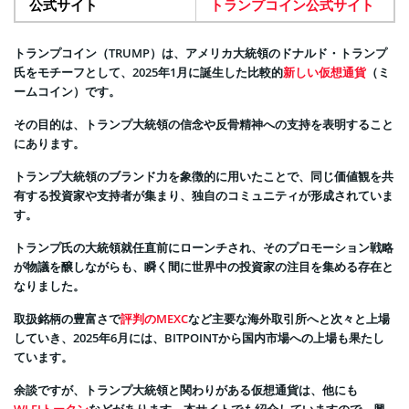
公式サイト
トランプコイン公式サイト
トランプコイン（TRUMP）は、アメリカ大統領のドナルド・トランプ
氏をモチーフとして、2025年1月に誕生した比較的
新しい仮想通貨
（ミ
ームコイン）です。
その目的は、トランプ大統領の信念や反骨精神への支持を表明すること
にあります。
トランプ大統領のブランド力を象徴的に用いたことで、同じ価値観を共
有する投資家や支持者が集まり、独自のコミュニティが形成されていま
す。
トランプ氏の大統領就任直前にローンチされ、そのプロモーション戦略
が物議を醸しながらも、瞬く間に世界中の投資家の注目を集める存在と
なりました。
取扱銘柄の豊富さで
評判のMEXC
など主要な海外取引所へと次々と上場
していき、2025年6月には、BITPOINTから国内市場への上場も果たし
ています。
余談ですが、トランプ大統領と関わりがある仮想通貨は、他にも
WLFIトークン
などがあります。本サイトでも紹介していますので、興