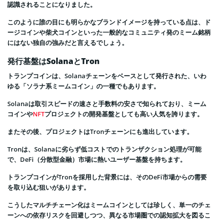
認識されることになりました。
このように誰の目にも明らかなブランドイメージを持っている点は、ド
ージコインや柴犬コインといった一般的なコミュニティ発のミーム銘柄
にはない独自の強みだと言えるでしょう。
発行基盤はSolanaとTron
トランプコインは、Solanaチェーンをベースとして発行された、いわ
ゆる「ソラナ系ミームコイン」の一種でもあります。
Solanaは取引スピードの速さと手数料の安さで知られており、ミーム
コインや
NFT
プロジェクトの開発基盤としても高い人気を誇ります。
またその後、プロジェクトはTronチェーンにも進出しています。
Tronは、Solanaに劣らず低コストでのトランザクション処理が可能
で、DeFi（分散型金融）市場に熱いユーザー基盤を持ちます。
トランプコインがTronを採用した背景には、そのDeFi市場からの需要
を取り込む狙いがあります。
こうしたマルチチェーン化はミームコインとしては珍しく、単一のチェ
ーンへの依存リスクを回避しつつ、異なる市場圏での認知拡大を図るこ