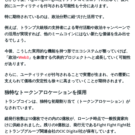
的にユーティリティを付与される可能性も十分にあります。
特に期待されているのは、政治分野に紐づけた活用です。
例えば、トランプ大統領の支持者による寄付活動や政治キャンペーンで
の活用が実現すれば、他のミームコインにはない新たな価値を生み出せ
るでしょう。
今後、こうした実用的な機能を持つ形でエコシステムが整っていけば、
「政治×
Web3
」を象徴する代表的プロジェクトへと成長していく可能性
があります。
さらに、ユーティリティが付与されることで実需が生まれ、その需要に
支えられて価格の安定性も徐々に高まっていくことが期待されます。
独特なトークンアロケーションを採用
トランプコインは、独特な初期割り当て（トークンアロケーション）が
なされています。
総発行枚数は10億枚でその内の2億枚が、ローンチ時点で一般投資家向
けに供給されました。残りの8億枚は、発行元であるFight Fight Fight社
とトランプグループ関連会社のCIC Digital社が保有しています。