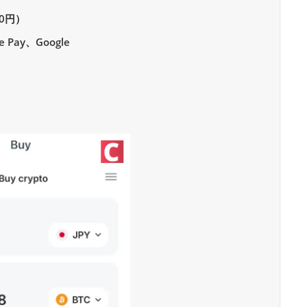
0円）
ay、Google