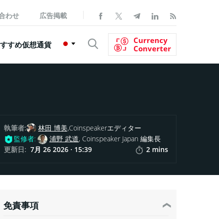
合わせ
広告掲載
Currency
すすめ仮想通貨
Converter
執筆者:
林田 博美,
Coinspeakerエディター
監修者:
浦野 武道
, Coinspeaker Japan 編集長
更新日:
7月 26 2026 · 15:39
2 mins
免責事項