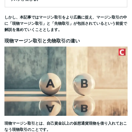
買い手と売り手の間で、特定の量の仮想通貨を将来の日付にあら
かじめ決められた価格で売買する契約を結ぶ取引のこと。
しかし、本記事ではマージン取引をより広義に捉え、マージン取引の中
に「現物マージン取引」と「先物取引」が包括されているという前提で
期限付き先物と無期限先物がある。
解説を進めていくこととします。
価格を参照する原資産（仮想通貨）そのものは所有・売買しな
現物マージン取引と先物取引の違い
い。
現物マージン取引とは、自己資金以上の仮想通貨現物を借り入れておこ
なう現物取引のことです。