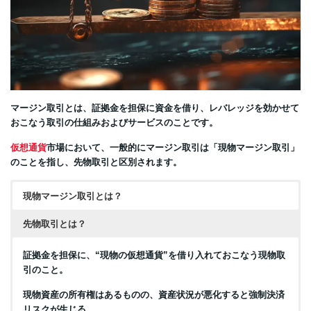
厳格な編集体制
評価手法
150種類以上の仮想通貨
50件以上のプ
レセール
透明性と正確性への取り組み
編集方針
マージン取引とは、証拠金を担保に資金を借り、レバレッジを効かせて
おこなう取引の仕組みおよびサービスのことです。
仮想通貨
市場において、一般的にマージン取引は「現物マージン取引」
のことを指し、先物取引と区別されます。
現物マージン取引とは？
先物取引とは？
証拠金を担保に、“現物の仮想通貨”を借り入れておこなう現物取
引のこと。
現物資産の所有権はあるものの、資産状況が悪化すると強制決済
リスクが生じる。