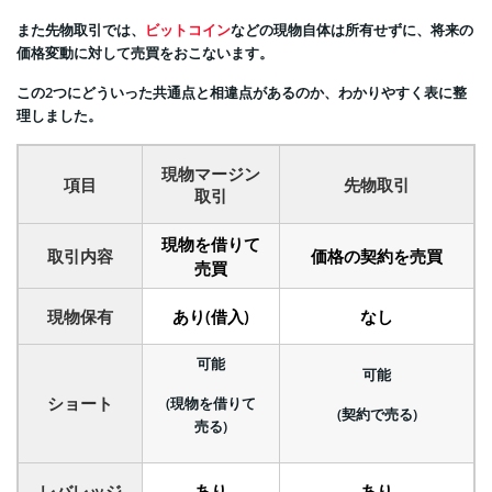
また先物取引では、
ビットコイン
などの現物自体は所有せずに、将来の
価格変動に対して売買をおこないます。
この2つにどういった共通点と相違点があるのか、わかりやすく表に整
理しました。
現物マージン
項目
先物取引
取引
現物を借りて
取引内容
価格の契約を売買
売買
現物保有
あり(借入)
なし
可能
可能
ショート
(現物を借りて
(契約で売る)
売る)
レバレッジ
あり
あり