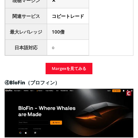
現物マージン
✕
関連サービス
コピートレード
最大レバレッジ
100倍
日本語対応
○
Margexを見てみる
④BloFin（ブロフィン）