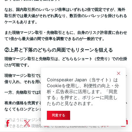
なお、国内取引所のレバレッジ倍率はいずれも2倍で固定ですが、海外
取引所では最大値がそれぞれ異なり、数百倍のレバレッジを掛けられる
ケースもあります。
また現物マージン取引・先物取引ともに、自身のリスク許容度に合わせ
て1倍から最大値の間で倍率を調整できるのが一般的です。
②上昇と下落のどちらの局面でもリターンを狙える
現物マージン取引と先物取引は、どちらもショート（空売り）での仕掛
けが可能です。
現物マージン取引では、証拠金を担保に
イーサリアム
などの仮想通貨を
Coinspeaker Japan（当サイト）は
借り入れ、それを用いてショートを仕掛けることができます。
Cookieを使用し、利便性の向上・分
析・広告表示に活用します。「同意
一方、先物取引では現物資産の貸し借りが発生しません。
する」を押すと、ポリシーに同意し
将来の価格を売買する契約そのものを取引するため、現物を保有してい
たものと見なされます。
なくてもロングとショートのポジションを自由に取ることができます。
同意する
このようにマージン取引では、相場の方向性にかかわらず収益機会を追
求できるため、現物取引よりも柔軟な戦略構築が可能です。