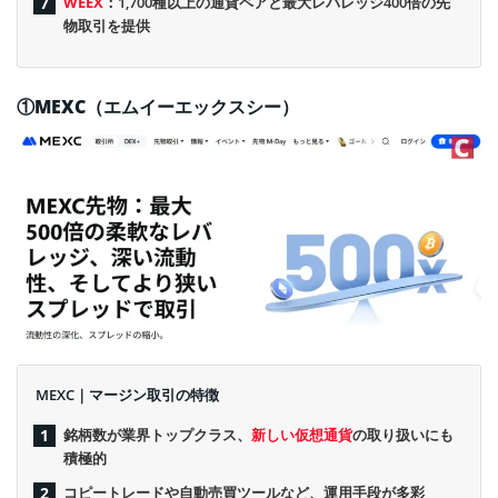
WEEX
：1,700種以上の通貨ペアと最大レバレッジ400倍の先
物取引を提供
①MEXC（エムイーエックスシー）
MEXC｜マージン取引の特徴
銘柄数が業界トップクラス、
新しい仮想通貨
の取り扱いにも
積極的
コピートレードや自動売買ツールなど、運用手段が多彩