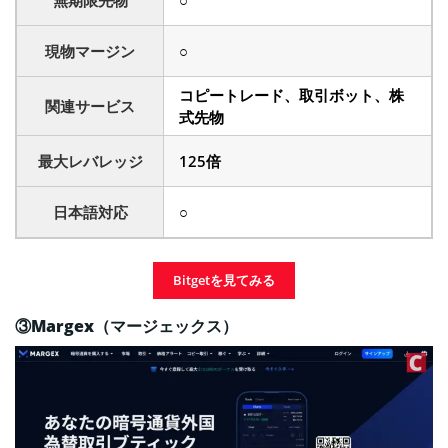
無期限先物
○
現物マージン
○
コピートレード、取引ボット、株
関連サービス
式先物
最大レバレッジ
125倍
日本語対応
○
Bitgetを見てみる
③Margex（マージェックス）