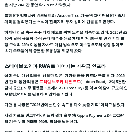
은 지난 24시간 동안 약 7.53% 하락했다.
특히 ETF 발행사인 위즈덤트리(WisdomTree)가 돌연 XRP 현물 ETF 출시
계획을 철회했다는 소식이 전해지며 투자 심리에 찬물을 끼얹었다.
하지만 리플 측은 주주 가치 제고를 위한 노력을 지속하고 있다. 2025년 초
10억 달러 규모의 주식 공개 매수를 완료한 데 이어, 최근 몇 년간 전체 발
행 주식의 25% 이상을 자사주 매입 방식으로 회수함으로써 상장 없이도
초기 주주들에게 충분한 유동성을 제공해 왔다.
스테이블코인과 RWA로 이어지는 기관급 인프라
상장 준비 대신 리플이 선택한 길은 ‘기관용 금융 인프라 구축’이다. 2025
년 한 해 동안 리플은
프라임 브로커 히든 로드
(Hidden Road, 12억 5천만
달러 규모), 재무 플랫폼 G트레저리(GTreasury) 등 약 40억 달러 규모의 인
수합병(M&A)을 단행하며 덩치를 키웠다.
다만 롱 사장은 “2026년에는 인수 속도를 다소 늦출 계획”이라고 밝혔다.
사업 지표도 견고하다. 리플의 결제 솔루션(Ripple Payments)은 2025년
말 기준 누적 거래액 950억 달러를 넘어섰다.