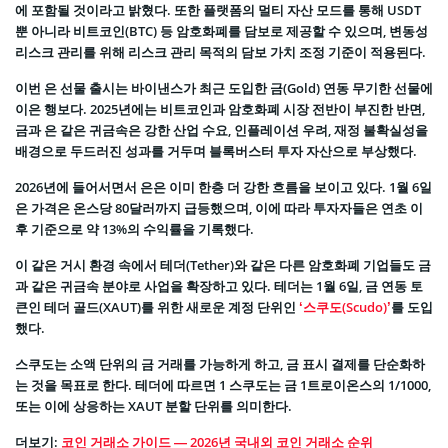
에 포함될 것이라고 밝혔다. 또한 플랫폼의 멀티 자산 모드를 통해 USDT
뿐 아니라 비트코인(BTC) 등 암호화폐를 담보로 제공할 수 있으며, 변동성
리스크 관리를 위해 리스크 관리 목적의 담보 가치 조정 기준이 적용된다.
이번 은 선물 출시는 바이낸스가 최근 도입한 금(Gold) 연동 무기한 선물에
이은 행보다. 2025년에는 비트코인과 암호화폐 시장 전반이 부진한 반면,
금과 은 같은 귀금속은 강한 산업 수요, 인플레이션 우려, 재정 불확실성을
배경으로 두드러진 성과를 거두며 블록버스터 투자 자산으로 부상했다.
2026년에 들어서면서 은은 이미 한층 더 강한 흐름을 보이고 있다. 1월 6일
은 가격은 온스당 80달러까지 급등했으며, 이에 따라 투자자들은 연초 이
후 기준으로 약 13%의 수익률을 기록했다.
이 같은 거시 환경 속에서 테더(Tether)와 같은 다른 암호화폐 기업들도 금
과 같은 귀금속 분야로 사업을 확장하고 있다. 테더는 1월 6일, 금 연동 토
큰인 테더 골드(XAUT)를 위한 새로운 계정 단위인
‘스쿠도(Scudo)’
를 도입
했다.
스쿠도는 소액 단위의 금 거래를 가능하게 하고, 금 표시 결제를 단순화하
는 것을 목표로 한다. 테더에 따르면 1 스쿠도는 금 1트로이온스의 1/1000,
또는 이에 상응하는 XAUT 분할 단위를 의미한다.
더보기:
코인 거래소 가이드 — 2026년 국내외 코인 거래소 순위