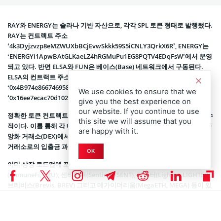
RAY와 ENERGY는 솔라나 기반 자산으로, 각각 SPL 토큰 형태로 발행됐다.
RAY는 컨트랙트 주소
‘4k3Dyjzvzp8eMZWUXbBCjEvwSkkk59S5iCNLY3QrkX6R’, ENERGY는
‘ENERGYi1ApwBAtGLKaeLZ4hRGMuPu1EG8PQTV4EDqFsW’에서 운영
되고 있다.
반면 ELSA와 FUN은 베이스(Base) 네트워크에서 구동된다.
ELSA의 컨트랙트 주소는
‘0x4B974e866746958FDc9471cC59bDb980a196b420’이며, FUN은
We use cookies to ensure that we
‘0x16ee7ecac70d1028e7712751e2ee6ba808a7dd92’를 사용하고 있다.
give you the best experience on
our website. If you continue to use
정확한 토큰 컨트랙트 주소를 아는 것은 트레이더와 이용자 모두에게 필수
this site we will assume that you
적이다. 이를 통해 각 네트워크에서 자산을 정확히 식별할 수 있으며, 탈중
are happy with it.
앙화 거래소(DEX)에서의 온체인 거래는 물론 코인베이스와 같은 중앙화
거래소로의 입출금 과정에서도 오류를 방지할 수 있다.
OK
이미 상장 로드맵에 포함돼 있던 다른 가상자산으로는 이뮤너파이
(ImmuneFi, IMU), 센티언트(Sentient, SENT), 라이터(Lighter, LIGHTER),
브레비스(Brevis, BREV) 그리고 메가이더리움(MegaETH, MEGA) 등이 있
다. 해당 토큰들은 모두 이더리움 기반 ERC 토큰이다.
코인베이스 상장 로드맵에 RAY·ENERGY·ELSA·FUN 추가