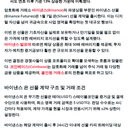
서도 연초 이후 기준 13% 상승한 가운데 이뤄졌다.
암호화폐 거래소
바이낸스(Binance)
의 파생상품 부문인 바이낸스 선물
(Binance Futures)은 1월 7일 은(Silver) 선물 계약을 출시한다. 이는 디지
털 자산을 넘어 귀금속으로 사업 영역을 확장하는 첫 대규모 행보다.
이번 은 선물은 기초자산을 실제로 보유하거나 만기일을 맞을 필요 없이
은 가격에 대한 레버리지 포지션을 취할 수 있도록 설계됐다.
바이낸스 발표에
따르면 해당 상품은 최대 50배 레버리지를 제공해, 투자
자가 예치한 증거금보다 훨씬 큰 규모의 포지션을 운용할 수 있다.
이번 결정은 경쟁사들이 상품 포트폴리오 확대를 모색하는 흐름과 맞물린
다.
코인베이스(Coinbase)
는 암호화폐 거래를 넘어 주식 거래 등 다양한
금융 상품을 제공하며,
올인원 거래소
로의 전환을 목표로 하고 있다.
바이낸스 은 선물 계약 구조 및 거래 조건
바이낸스의 은 무기한 선물은 테더(USDT) 스테이블코인을 증거금 및 결제
수단으로 사용하며, 최소 명목 거래 금액은 5 USDT다. 펀딩 수수료는 4시
간마다 적용되며, 계약 가격을 현물 시장과 연동시키기 위해 ±2% 상한이
설정된다.
바이낸스는 해당 계약이 출시 후 24시간 이내에 선물 카피 트레이딩 대상