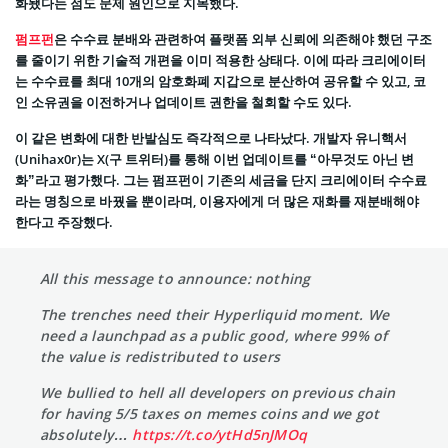
화됐다는 점도 문제 원인으로 지목했다.
펌프펀
은 수수료 분배와 관련하여 플랫폼 외부 신뢰에 의존해야 했던 구조
를 줄이기 위한 기술적 개편을 이미 적용한 상태다. 이에 따라 크리에이터
는 수수료를 최대 10개의 암호화폐 지갑으로 분산하여 공유할 수 있고, 코
인 소유권을 이전하거나 업데이트 권한을 철회할 수도 있다.
이 같은 변화에 대한 반발심도 즉각적으로 나타났다. 개발자 유니핵서
(Unihax0r)는 X(구 트위터)를 통해 이번 업데이트를 “아무것도 아닌 변
화”라고 평가했다. 그는 펌프펀이 기존의 세금을 단지 크리에이터 수수료
라는 명칭으로 바꿨을 뿐이라며, 이용자에게 더 많은 재화를 재분배해야
한다고 주장했다.
All this message to announce: nothing
The trenches need their Hyperliquid moment. We
need a launchpad as a public good, where 99% of
the value is redistributed to users
We bullied to hell all developers on previous chain
for having 5/5 taxes on memes coins and we got
absolutely…
https://t.co/ytHd5nJMOq