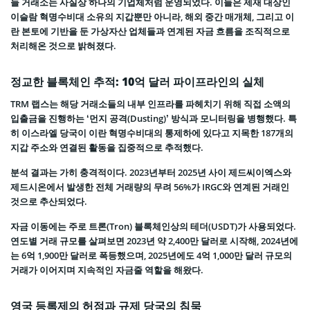
들 거래소는 사실상 하나의 기업체처럼 운영되었다. 이들은 제재 대상인
이슬람 혁명수비대 소유의 지갑뿐만 아니라, 해외 중간 매개체, 그리고 이
란 본토에 기반을 둔 가상자산 업체들과 연계된 자금 흐름을 조직적으로
처리해온 것으로 밝혀졌다.
정교한 블록체인 추적: 10억 달러 파이프라인의 실체
TRM 랩스는 해당 거래소들의 내부 인프라를 파헤치기 위해 직접 소액의
입출금을 진행하는 ‘먼지 공격(Dusting)’ 방식과 모니터링을 병행했다. 특
히 이스라엘 당국이 이란 혁명수비대의 통제하에 있다고 지목한 187개의
지갑 주소와 연결된 활동을 집중적으로 추적했다.
분석 결과는 가히 충격적이다. 2023년부터 2025년 사이 제드씨이엑스와
제드시온에서 발생한 전체 거래량의 무려 56%가 IRGC와 연계된 거래인
것으로 추산되었다.
자금 이동에는 주로 트론(Tron) 블록체인상의 테더(USDT)가 사용되었다.
연도별 거래 규모를 살펴보면 2023년 약 2,400만 달러로 시작해, 2024년에
는 6억 1,900만 달러로 폭등했으며, 2025년에도 4억 1,000만 달러 규모의
거래가 이어지며 지속적인 자금줄 역할을 해왔다.
영국 등록제의 허점과 규제 당국의 침묵