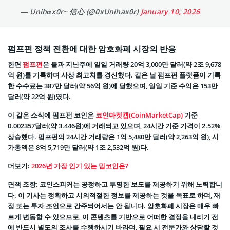
— Unihαx0r~ 信心 (@0xUnihax0r)
January 10, 2026
펌프펀 정책 전환에 대한 암호화폐 시장의 반응
한편
펌프펀
은 불과 지난주에 일일 거래량 20억 3,000만 달러(약 2조 9,678
억 원)를 기록하며 사상 최고치를 경신했다. 같은 날 펌프펀 플랫폼이 기록
한 수수료는 387만 달러(약 56억 원)에 달했으며, 일일 기준 수익은 153만
달러(약 22억 원)였다.
이 같은 소식에 펌프펀 코인은
코인마켓캡(CoinMarketCap)
기준
0.002357달러(약 3.446원)에 거래되고 있으며, 24시간 기준 가격이 2.52%
상승했다. 펌프펀의 24시간 거래량은 1억 5,480만 달러(약 2,263억 원), 시
가총액은 8억 5,719만 달러(약 1조 2,532억 원)다.
더보기:
2026년 가장 인기 있는 밈코인은?
면책 조항: 코인스피커는 공정하고 투명한 보도를 제공하기 위해 노력합니
다. 이 기사는 정확하고 시의적절한 정보를 제공하는 것을 목표로 하며, 재
정 또는 투자 조언으로 간주되어서는 안 됩니다. 암호화폐 시장은 매우 빠
르게 변동할 수 있으므로, 이 콘텐츠를 기반으로 어떠한 결정을 내리기 전
에 반드시 별도의 조사를 수행하시기 바라며, 필요 시 전문가와 상담할 것