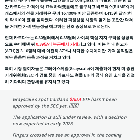
온체인 데이터 분석 플랫폼 코인글래스(Coinglass)에 따르면, 최근 한 달
간 카르다노 가격이 약 17% 하락했음에도 불구하고 비트맥스(BitMEX) 거
래소에서의 선물 거래량은 무려 16,400% 이상 급증하며 4,415만 달러(한
화 약 610억 원)를 돌파했다. 이러한 파생상품 시장의 열기는 조만간 닥쳐
올 거대한 가격 변동성을 예고하는 전조 증상으로 해석된다.
현재 카르다노는 0.30달러에서 0.35달러 사이의 핵심 지지 구역을 성공적
으로 수비해낸 뒤
0.39달러 부근에서 거래
되고 있다. 이는 역대 최고가
(ATH)인 3.10달러 대비 여전히 87%나 하락한 수치이지만, 가격 움직임은
매우 촘촘한 응축 과정을 거치고 있다.
특히 시장 참여자들은 그레이스케일(Grayscale)이 제출하여 현재 미 증권
거래위원회(SEC)가 검토 중인 카르다노 현물 ETF의 공식 승인 소식을 간절
히 기다리며 관망세를 유지하고 있다.
Grayscale's spot Cardano
$ADA
ETF hasn't been
approved by the SEC yet. 🇺🇸
The application is still under review, with a decision
now expected in early 2026.
Fingers crossed we see an approval in the coming