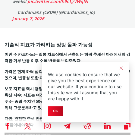
weeks!
pic.twitter.com/h9c1gVWqfN
— Cardanians (CRDN) (@Cardanians_io)
January 7, 2026
기술적 지표가 가리키는 상방 돌파 가능성
이번 주 카르다노는 일봉 차트상에서 관측되는 하락 추세선 아래에서의 강
력한 거부 반응 이후 소폭 반등을 보여주었다.
가격은 현재 하락 삼각형 패턴 속에서 점점 좁아지는 박스권에서 움직이고
We use cookies to ensure that we
있으며, 변동성 또한 과거 수요가 많았던 구간에서 수축하고 있다.
give you the best experience on
our website. If you continue to use
보조 지표들 역시 긍정적인 변화를 암시하고 있다. MACD(이동 평균 수렴
this site we will assume that you
확산 지수) 지표는 여전히 옅은 녹색 등불을 켜고 있으며, RSI(상대 강도 지
are happy with it.
수)는 중립 수치인 50을 기록하며 강세론자들이 시장 주도권을 탈환하기
위해 고군분투하고 있음을 보여준다.
OK
다만, 완전한 추세 반전을 확인하기 위해서는 눈앞의 저항선을 먼저 확실
히 뚫어내야 한다.