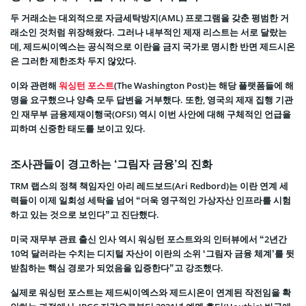
두 거래소는 대외적으로 자금세탁방지(AML) 프로그램을 갖춘 평범한 거
래소인 것처럼 위장해왔다. 그러나 내부적인 제재 리스트는 서로 달랐는
데, 제드씨이엑스는 공식적으로 이란을 금지 국가로 명시한 반면 제드시온
은 그러한 제한조차 두지 않았다.
이와 관련해
워싱턴 포스트
(The Washington Post)는 해당 플랫폼들에 해
명을 요구했으나 양측 모두 답변을 거부했다. 또한, 영국의 제재 집행 기관
인 재무부 금융제재이행국(OFSI) 역시 이번 사안에 대해 구체적인 언급을
피하며 신중한 태도를 보이고 있다.
조사관들이 경고하는 ‘그림자 금융’의 진화
TRM 랩스의 정책 책임자인 아리 레드보드(Ari Redbord)는 이란 연계 세
력들이 이제 일회성 세탁을 넘어 “더욱 영구적인 가상자산 인프라를 시험
하고 있는 것으로 보인다”고 진단했다.
미국 재무부 관료 출신 인사 역시 워싱턴 포스트와의 인터뷰에서 “2년간
10억 달러라는 수치는 디지털 자산이 이란의 소위 ‘그림자 금융 체계’를 뒷
받침하는 핵심 경로가 되었음을 입증한다”고 강조했다.
실제로 워싱턴 포스트는 제드씨이엑스와 제드시온이 연계된 작전임을 확