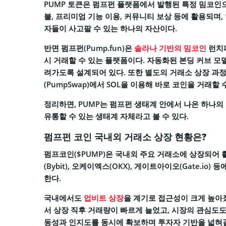
PUMP 토큰은 펌프펀 플랫폼에서 발행된 특정 밈코인으
불, 프리미엄 기능 이용, 커뮤니티 보상 등에 활용되며,
자들이 사고팔 수 있는 하나의 자산이다.
반면 펌프펀(Pump.fun)은
솔라나 기반의 밈코인
런치패
시 거래할 수 있는 플랫폼이다. 자동화된 본딩 커브 모
려가도록 설계되어 있다. 또한 별도의 거래소 상장 과정
(PumpSwap)에서 SOL을 이용해 바로 코인을 거래할 
정리하면, PUMP는 펌프펀 생태계 안에서 나온 하나의
유통할 수 있는 생태계 자체라고 볼 수 있다.
펌프펀 코인 국내외 거래소 상장 현황은?
펌프코인($PUMP)은 국내외 주요 거래소에 상장되어 활
(Bybit), 오케이엑스(OKX), 게이트아이오(Gate.io)
한다.
국내에서도
업비트 상장
을 계기로 접근성이 크게 높아졌
서 상장 직후 거래량이 빠르게 늘었고, 시장의 관심도도
동성과 인지도를 동시에 확보하며 투자자 기반을 넓혀갈