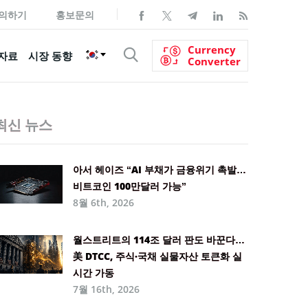
의하기
홍보문의
Currency
자료
시장 동향
Converter
최신 뉴스
아서 헤이즈 “AI 부채가 금융위기 촉발…
비트코인 100만달러 가능”
8월 6th, 2026
월스트리트의 114조 달러 판도 바꾼다…
美 DTCC, 주식·국채 실물자산 토큰화 실
시간 가동
7월 16th, 2026