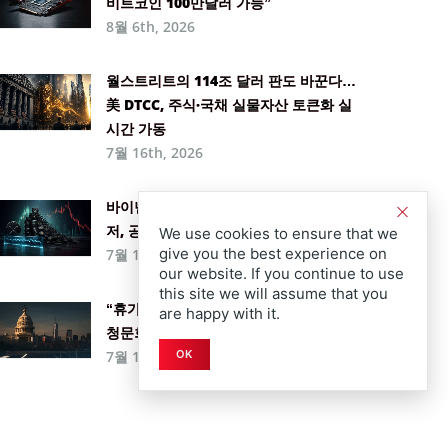
비트코인 100만달러 가능”
8월 6th, 2026
월스트리트의 114조 달러 판도 바꾼다…
美 DTCC, 주식·국채 실물자산 토큰화 실
시간 가동
7월 16th, 2026
바이낸스 리플(XRP) 잔고 6개월 만에 최
저, 공급 압박에 1.15달러 돌파각 잡나
We use cookies to ensure that we
give you the best experience on
7월 15th, 2026
our website. If you continue to use
this site we will assume that you
“휴가 전에 도장 찍어라”… 하원, 뉴욕서
are happy with it.
청문회 열고 상원에 ‘클래리티 법안’ 압박
7월 14th, 2026
OK