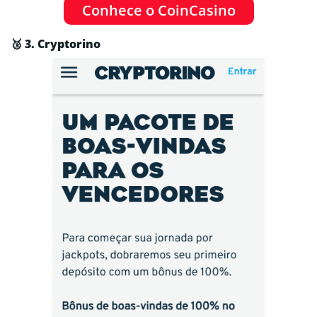
Conhece o CoinCasino
🥉 3. Cryptorino