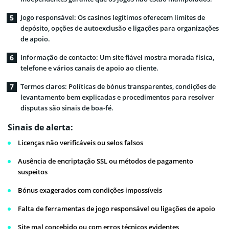
Jogo responsável: Os casinos legítimos oferecem limites de
depósito, opções de autoexclusão e ligações para organizações
de apoio.
Informação de contacto: Um site fiável mostra morada física,
telefone e vários canais de apoio ao cliente.
Termos claros: Políticas de bónus transparentes, condições de
levantamento bem explicadas e procedimentos para resolver
disputas são sinais de boa-fé.
Sinais de alerta:
Licenças não verificáveis ou selos falsos
Ausência de encriptação SSL ou métodos de pagamento
suspeitos
Bónus exagerados com condições impossíveis
Falta de ferramentas de jogo responsável ou ligações de apoio
Site mal concebido ou com erros técnicos evidentes