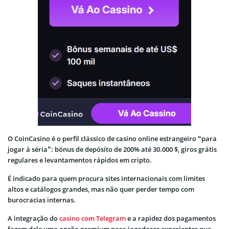
O CoinCasino é o perfil clássico de casino online estrangeiro “para
jogar à séria”: bónus de depósito de 200% até 30.000 $, giros grátis
regulares e levantamentos rápidos em cripto.
É indicado para quem procura sites internacionais com limites
altos e catálogos grandes, mas não quer perder tempo com
burocracias internas.
A integração do
casino com Telegram
e a rapidez dos pagamentos
fazem dele uma opção premium para jogadores experientes que