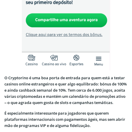
O Cryptorino é uma boa porta de entrada para quem está a testar
casinos online estrangeiros e quer algo equilibrado: bónus de 100%
e ainda cashback semanal de 10%. Tem cerca de 6.000 jogos, aceita
várias criptomoedas e mantém um calendário de promoções ativo
– o que agrada quem gosta de slots e campanhas temáticas.
É especialmente interessante para jogadores que querem
plataformas internacionais com pagamentos ágeis, mas sem abrir
mão de programas VIP e de alguma fidelização.