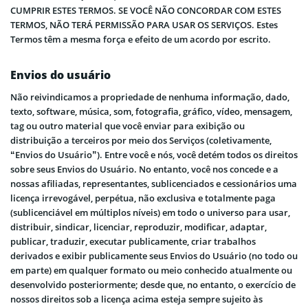
CUMPRIR ESTES TERMOS. SE VOCÊ NÃO CONCORDAR COM ESTES
TERMOS, NÃO TERÁ PERMISSÃO PARA USAR OS SERVIÇOS. Estes
Termos têm a mesma força e efeito de um acordo por escrito.
Envios do usuário
Não reivindicamos a propriedade de nenhuma informação, dado,
texto, software, música, som, fotografia, gráfico, vídeo, mensagem,
tag ou outro material que você enviar para exibição ou
distribuição a terceiros por meio dos Serviços (coletivamente,
“Envios do Usuário”). Entre você e nós, você detém todos os direitos
sobre seus Envios do Usuário. No entanto, você nos concede e a
nossas afiliadas, representantes, sublicenciados e cessionários uma
licença irrevogável, perpétua, não exclusiva e totalmente paga
(sublicenciável em múltiplos níveis) em todo o universo para usar,
distribuir, sindicar, licenciar, reproduzir, modificar, adaptar,
publicar, traduzir, executar publicamente, criar trabalhos
derivados e exibir publicamente seus Envios do Usuário (no todo ou
em parte) em qualquer formato ou meio conhecido atualmente ou
desenvolvido posteriormente; desde que, no entanto, o exercício de
nossos direitos sob a licença acima esteja sempre sujeito às