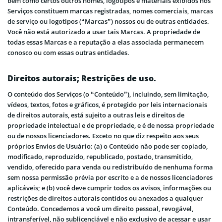
bem como certos outros nomes, logotipos e materiais exibidos nos
Serviços constituem marcas registradas, nomes comerciais, marcas
de serviço ou logotipos (“Marcas”) nossos ou de outras entidades.
Você não está autorizado a usar tais Marcas. A propriedade de
todas essas Marcas e a reputação a elas associada permanecem
conosco ou com essas outras entidades.
Direitos autorais; Restrições de uso.
O conteúdo dos Serviços (o “Conteúdo”), incluindo, sem limitação,
vídeos, textos, fotos e gráficos, é protegido por leis internacionais
de direitos autorais, está sujeito a outras leis e direitos de
propriedade intelectual e de propriedade, e é de nossa propriedade
ou de nossos licenciadores. Exceto no que diz respeito aos seus
próprios Envios de Usuário: (a) o Conteúdo não pode ser copiado,
modificado, reproduzido, republicado, postado, transmitido,
vendido, oferecido para venda ou redistribuído de nenhuma forma
sem nossa permissão prévia por escrito e a de nossos licenciadores
aplicáveis; e (b) você deve cumprir todos os avisos, informações ou
restrições de direitos autorais contidos ou anexados a qualquer
Conteúdo. Concedemos a você um direito pessoal, revogável,
intransferível, não sublicenciável e não exclusivo de acessar e usar