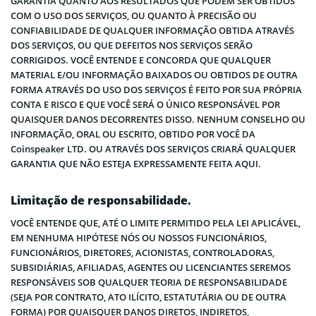
GARANTIA QUANTO AOS RESULTADOS QUE PODEM SER OBTIDOS
COM O USO DOS SERVIÇOS, OU QUANTO À PRECISÃO OU
CONFIABILIDADE DE QUALQUER INFORMAÇÃO OBTIDA ATRAVÉS
DOS SERVIÇOS, OU QUE DEFEITOS NOS SERVIÇOS SERÃO
CORRIGIDOS. VOCÊ ENTENDE E CONCORDA QUE QUALQUER
MATERIAL E/OU INFORMAÇÃO BAIXADOS OU OBTIDOS DE OUTRA
FORMA ATRAVÉS DO USO DOS SERVIÇOS É FEITO POR SUA PRÓPRIA
CONTA E RISCO E QUE VOCÊ SERÁ O ÚNICO RESPONSÁVEL POR
QUAISQUER DANOS DECORRENTES DISSO. NENHUM CONSELHO OU
INFORMAÇÃO, ORAL OU ESCRITO, OBTIDO POR VOCÊ DA
Coinspeaker LTD. OU ATRAVÉS DOS SERVIÇOS CRIARÁ QUALQUER
GARANTIA QUE NÃO ESTEJA EXPRESSAMENTE FEITA AQUI.
Limitação de responsabilidade.
VOCÊ ENTENDE QUE, ATÉ O LIMITE PERMITIDO PELA LEI APLICÁVEL,
EM NENHUMA HIPÓTESE NÓS OU NOSSOS FUNCIONÁRIOS,
FUNCIONÁRIOS, DIRETORES, ACIONISTAS, CONTROLADORAS,
SUBSIDIÁRIAS, AFILIADAS, AGENTES OU LICENCIANTES SEREMOS
RESPONSÁVEIS SOB QUALQUER TEORIA DE RESPONSABILIDADE
(SEJA POR CONTRATO, ATO ILÍCITO, ESTATUTÁRIA OU DE OUTRA
FORMA) POR QUAISQUER DANOS DIRETOS, INDIRETOS,