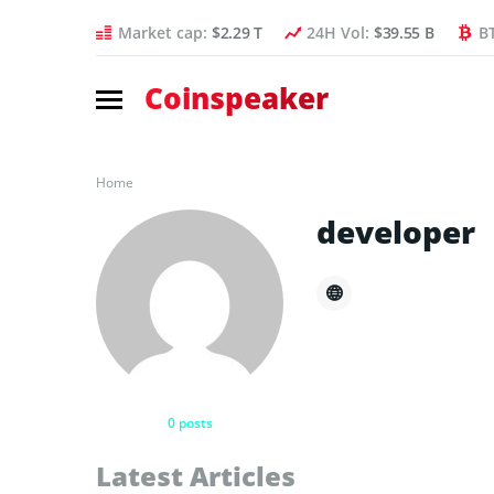
Market cap:
$2.29 T
24H Vol:
$39.55 B
B
Coinspeaker
Home
developer
0 posts
Latest Articles