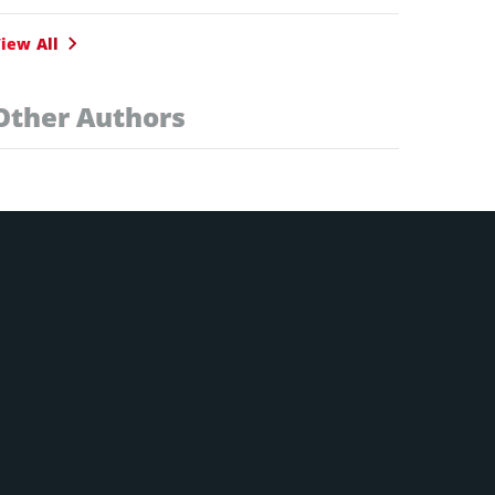
iew All
Other Authors