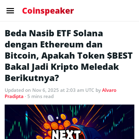
Coinspeaker
Beda Nasib ETF Solana
dengan Ethereum dan
Bitcoin, Apakah Token $BEST
Bakal Jadi Kripto Meledak
Berikutnya?
Updated
on Nov 6, 2025 at 2:03 am UTC
by
Alvaro
Pradipta
· 5 mins read