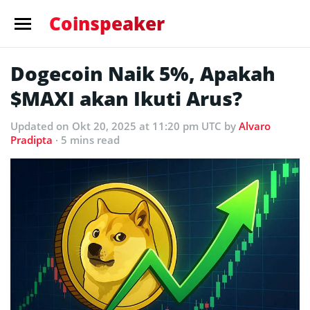
Coinspeaker
Dogecoin Naik 5%, Apakah
$MAXI akan Ikuti Arus?
Updated
on Okt 20, 2025 at 11:20 pm UTC
by
Alvaro
Pradipta
· 5 mins read