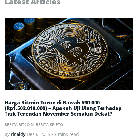
Latest Articles
Harga Bitcoin Turun di Bawah $90.000
(Rp1.502.010.000) – Apakah Uji Ulang Terhadap
Titik Terendah November Semakin Dekat?
BERITA BITCOIN
,
BERITA KRIPTO
By
rinaldy
Des 6, 2025
• 9 mins read