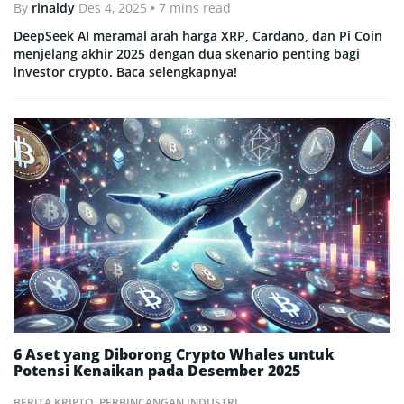
By
rinaldy
Des 4, 2025
• 7 mins read
DeepSeek AI meramal arah harga XRP, Cardano, dan Pi Coin
menjelang akhir 2025 dengan dua skenario penting bagi
investor crypto. Baca selengkapnya!
6 Aset yang Diborong Crypto Whales untuk
Potensi Kenaikan pada Desember 2025
BERITA KRIPTO
,
PERBINCANGAN INDUSTRI