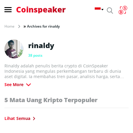
Coinspeaker
»
Home
Archives for rinaldy
rinaldy
38 posts
Rinaldy adalah penulis berita crypto di CoinSpeaker
Indonesia yang mengulas perkembangan terbaru di dunia
aset digital. Ia membahas tren pasar, analisis harga, serta
inovasi blockchain dengan bahasa yang mudah dipahami.
See More
Berbekal wawasan mendalam, Rinaldy menyajikan informasi
yang akurat dan relevan bagi pembaca yang ingin memahami
peluang dan risiko di industri crypto. Artikel-artikelnya
5 Mata Uang Kripto Terpopuler
membantu audiens tetap terhubung dengan dinamika pasar
yang terus berubah.
Lihat Semua