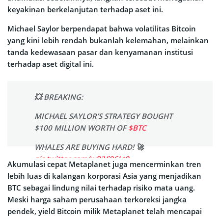
keyakinan berkelanjutan terhadap aset ini.
Michael Saylor berpendapat bahwa volatilitas Bitcoin
yang kini lebih rendah bukanlah kelemahan, melainkan
tanda kedewasaan pasar dan kenyamanan institusi
terhadap aset digital ini.
💥 BREAKING:
MICHAEL SAYLOR’S STRATEGY BOUGHT
$100 MILLION WORTH OF
$BTC
WHALES ARE BUYING HARD! 🚀
pic.twitter.com/wRjVi96Lt8
Akumulasi cepat Metaplanet juga mencerminkan tren
lebih luas di kalangan korporasi Asia yang menjadikan
— ardizor 🧙‍♂️ (@ardizor)
BTC sebagai lindung nilai terhadap risiko mata uang.
September 22, 2025
Meski harga saham perusahaan terkoreksi jangka
pendek, yield Bitcoin milik Metaplanet telah mencapai