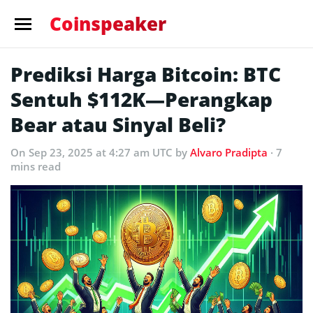
Coinspeaker
Prediksi Harga Bitcoin: BTC
Sentuh $112K—Perangkap
Bear atau Sinyal Beli?
On Sep 23, 2025 at 4:27 am UTC
by
Alvaro Pradipta
· 7
mins read