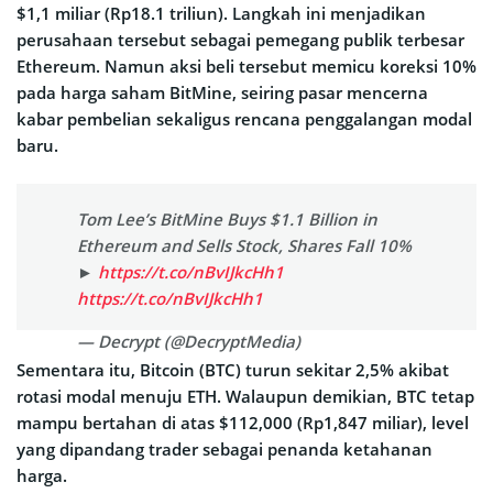
$1,1 miliar (Rp18.1 triliun). Langkah ini menjadikan
perusahaan tersebut sebagai pemegang publik terbesar
Ethereum. Namun aksi beli tersebut memicu koreksi 10%
pada harga saham BitMine, seiring pasar mencerna
kabar pembelian sekaligus rencana penggalangan modal
baru.
Tom Lee’s BitMine Buys $1.1 Billion in
Ethereum and Sells Stock, Shares Fall 10%
►
https://t.co/nBvIJkcHh1
https://t.co/nBvIJkcHh1
— Decrypt (@DecryptMedia)
September 22, 2025
Sementara itu, Bitcoin (BTC) turun sekitar 2,5% akibat
rotasi modal menuju ETH. Walaupun demikian, BTC tetap
mampu bertahan di atas $112,000 (Rp1,847 miliar), level
yang dipandang trader sebagai penanda ketahanan
harga.