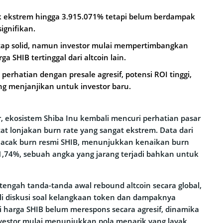
ik ekstrem hingga 3.915.071% tetapi belum berdampak
ignifikan.
tap solid, namun investor mulai mempertimbangkan
ga SHIB tertinggal dari altcoin lain.
erhatian dengan presale agresif, potensi ROI tinggi,
ng menjanjikan untuk investor baru.
, ekosistem Shiba Inu kembali mencuri perhatian pasar
at lonjakan burn rate yang sangat ekstrem. Data dari
elacak burn resmi SHIB, menunjukkan kenaikan burn
71,74%, sebuah angka yang jarang terjadi bahkan untuk
di tengah tanda-tanda awal rebound altcoin secara global,
 diskusi soal kelangkaan token dan dampaknya
i harga SHIB belum merespons secara agresif, dinamika
investor mulai menunjukkan pola menarik yang layak