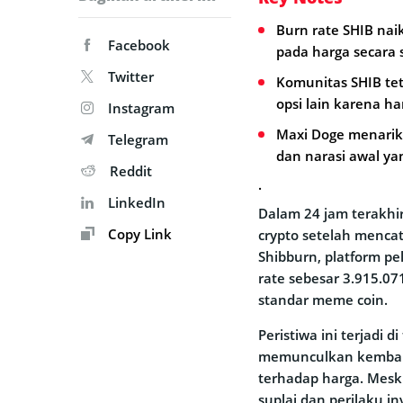
Burn rate SHIB na
Facebook
pada harga secara s
Twitter
Komunitas SHIB te
opsi lain karena har
Instagram
Maxi Doge menarik p
Telegram
dan narasi awal ya
Reddit
.
LinkedIn
Dalam 24 jam terakhir
Copy Link
crypto setelah mencat
Shibburn, platform p
rate sebesar 3.915.0
standar meme coin.
Peristiwa ini terjadi 
memunculkan kembali
terhadap harga. Mesk
suplai dan perilaku 