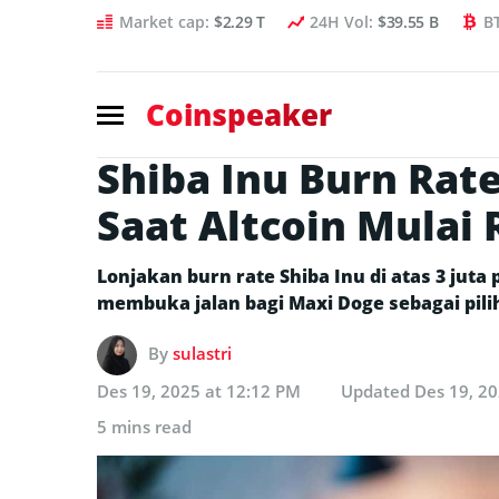
Market cap:
$2.29 T
24H Vol:
$39.55 B
B
Coinspeaker
Shiba Inu Burn Rat
Saat Altcoin Mulai
Lonjakan burn rate Shiba Inu di atas 3 jut
membuka jalan bagi Maxi Doge sebagai pilih
By
sulastri
Des 19, 2025 at 12:12 PM
Updated
Des 19, 2
5 mins read