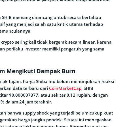
 SHIB memang dirancang untuk secara bertahap
if yang menjadi salah satu kritik utama terhadap
 kemunculannya.
crypto sering kali tidak bergerak secara linear, karena
 dan perilaku investor memiliki pengaruh yang sama
um Mengikuti Dampak Burn
njak tajam, harga Shiba Inu belum menunjukkan reaksi
arkan data terbaru dari
CoinMarketCap
, SHIB
itar $0.000007377, atau sekitar 0,12 rupiah, dengan
% dalam 24 jam terakhir.
kan bahwa supply shock yang terjadi belum cukup kuat
erakan harga jangka pendek. Situasi ini menegaskan
u-satunya faktor penentu harga. Permintaan pasar,