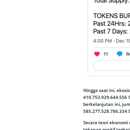
Hingga saat ini, ekos
410.753.929.644.556 S
berkelanjutan ini, ju
585.277.528.786.334 
Secara teori ekonomi
tekanan positif terha