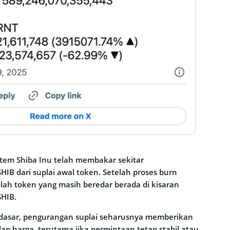
istem Shiba Inu telah membakar sekitar
HIB dari suplai awal token. Setelah proses burn
mlah token yang masih beredar berada di kisaran
SHIB.
 dasar, pengurangan suplai seharusnya memberikan
dap harga, terutama jika permintaan tetap stabil atau