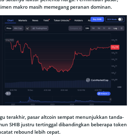
entimen makro masih memegang peranan dominan.
u terakhir, pasar altcoin sempat menunjukkan tanda-
un SHIB justru tertinggal dibandingkan beberapa token
ncatat rebound lebih cepat.