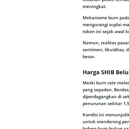
meningkat.
Mekanisme burn pada
mengurangi suplai mas
token ini sejak awal
Namun, realitas pasar 
sentimen, likuiditas,
besar.
Harga SHIB Bel
Meski burn rate melo
yang sepadan. Berdas
diperdagangkan di sek
penurunan sekitar 1,5
Kondisi ini menunjuk
untuk mendorong perg
bahwa burn bukan sat