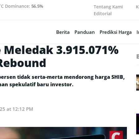
TC Dominance:
56.5%
Tentang Kami
K
Editorial
Berita
Panduan
Prediksi Harga
I
e Meledak 3.915.071%
 Rebound
a persen tidak serta-merta mendorong harga SHIB,
an spekulatif baru investor.
025 at 12:12 PM