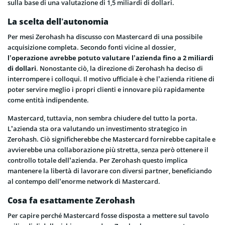
sulla base di una valutazione di 1,5 miliardi di dollari.
La scelta dell’autonomia
Per mesi Zerohash ha discusso con Mastercard di una possibile
acquisizione completa. Secondo fonti vicine al dossier,
l’operazione avrebbe potuto valutare l’azienda fino a 2 miliardi
di dollari
. Nonostante ciò, la direzione di Zerohash ha deciso di
interrompere i colloqui. Il motivo ufficiale è che l’azienda ritiene di
poter servire meglio i propri clienti e innovare più rapidamente
come entità indipendente.
Mastercard, tuttavia, non sembra chiudere del tutto la porta.
L’azienda sta ora valutando un investimento strategico in
Zerohash. Ciò significherebbe che Mastercard fornirebbe capitale e
avvierebbe una collaborazione più stretta, senza però ottenere il
controllo totale dell’azienda. Per Zerohash questo implica
mantenere la libertà di lavorare con diversi partner, beneficiando
al contempo dell’enorme network di Mastercard.
Cosa fa esattamente Zerohash
Per capire perché Mastercard fosse disposta a mettere sul tavolo