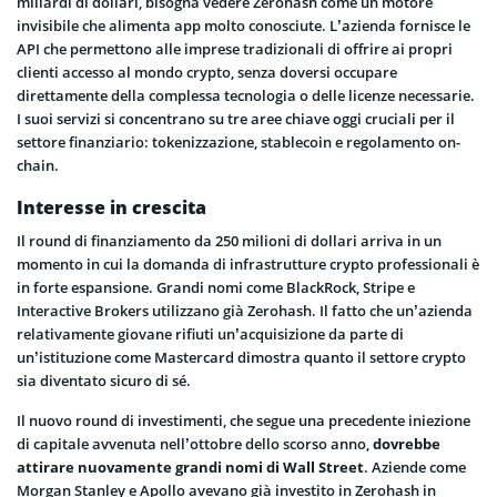
miliardi di dollari, bisogna vedere Zerohash come un motore
invisibile che alimenta app molto conosciute. L’azienda fornisce le
API che permettono alle imprese tradizionali di offrire ai propri
clienti accesso al mondo crypto, senza doversi occupare
direttamente della complessa tecnologia o delle licenze necessarie.
I suoi servizi si concentrano su tre aree chiave oggi cruciali per il
settore finanziario: tokenizzazione, stablecoin e regolamento on-
chain.
Interesse in crescita
Il round di finanziamento da 250 milioni di dollari arriva in un
momento in cui la domanda di infrastrutture crypto professionali è
in forte espansione. Grandi nomi come BlackRock, Stripe e
Interactive Brokers utilizzano già Zerohash. Il fatto che un’azienda
relativamente giovane rifiuti un’acquisizione da parte di
un’istituzione come Mastercard dimostra quanto il settore crypto
sia diventato sicuro di sé.
Il nuovo round di investimenti, che segue una precedente iniezione
di capitale avvenuta nell’ottobre dello scorso anno,
dovrebbe
attirare nuovamente grandi nomi di Wall Street
. Aziende come
Morgan Stanley e Apollo avevano già investito in Zerohash in