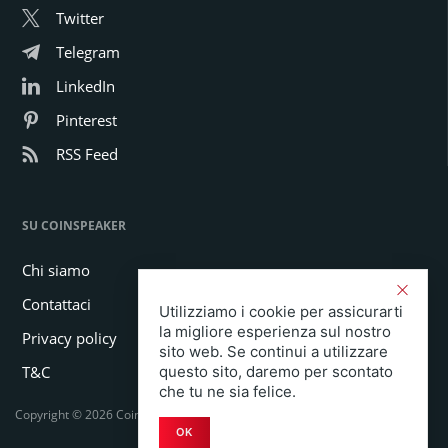
Twitter
Telegram
LinkedIn
Pinterest
RSS Feed
SU COINSPEAKER
Chi siamo
Contattaci
Utilizziamo i cookie per assicurarti
la migliore esperienza sul nostro
Privacy policy
sito web. Se continui a utilizzare
T&C
questo sito, daremo per scontato
che tu ne sia felice.
Copyright © 2026 Coinspeaker LTD. All rights reserved.
OK