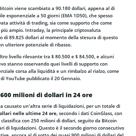
coin viene scambiato a 90.180 dollari, appena al di
ile esponenziale a 50 giorni (EMA 1D50), che spesso
evata attività di trading, sia come supporto che come
 più ampio. Intraday, la principale criptovaluta
 di 89.825 dollari al momento della stesura di questo
 un ulteriore potenziale di ribasso.
ro livello rilevante tra $ 80.500 e $ 84.500, e alcuni
vo stanno osservando quei livelli di supporto con
ziale corsa alla liquidità e un rimbalzo al rialzo, come
 di YouTube pubblicato il 20 Gennaio.
600 milioni di dollari in 24 ore
 ha causato un’altra serie di liquidazioni, per un totale di
ollari nelle ultime 24 ore
, secondo i dati CoinGlass, con
classifica con 250 milioni di dollari, seguito da Bitcoin
ari di liquidazioni. Questo è il secondo giorno consecutivo
ative, ancora al di sotto dei quasi 900 milioni di dollari del