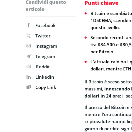
Condividi questo
Punti chiave
articolo
Bitcoin è scambiato 
1D50EMA, scendend
Facebook
questo livello.
Twitter
Secondo recenti anal
tra $84.500 e $80,
Instagram
per Bitcoin.
Telegram
L'attuale calo ha li
Reddit
dollari, mentre ETH 
LinkedIn
Il Bitcoin è sceso sott
Copy Link
massimi,
innescando l
dollari in 24 ore
: il 
Il prezzo del Bitcoin è
mentre l’oro continua a
criptovalute hanno liq
giorno di perdite signif