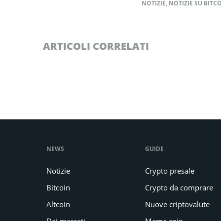
NOTIZIE
,
NOTIZIE SU BITC
ARTICOLI CORRELATI
NEWS
GUIDE
Notizie
Crypto presale
Bitcoin
Crypto da comprare
Altcoin
Nuove criptovalute
Dai mercati
Meme coin