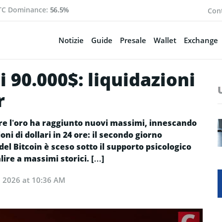
TC Dominance:
56.5%
Cont
Notizie
Guide
Presale
Wallet
Exchange
i 90.000$: liquidazioni
r
entre l’oro ha raggiunto nuovi massimi, innescando
oni di dollari in 24 ore: il secondo giorno
del Bitcoin è sceso sotto il supporto psicologico
lire a massimi storici. […]
 2026 at 10:36 AM