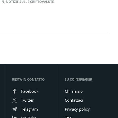
OIN
,
NOTIZIE SULLE CRIPTOVALUTE
RESTA IN CONTATTO
SU COINSPEAKER
Facebook
Chi siamo
Twitter
Contattaci
Telegram
Privacy policy
LinkedIn
T&C