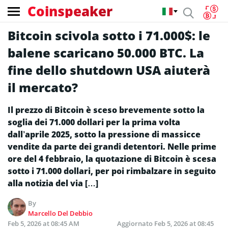
Coinspeaker
Bitcoin scivola sotto i 71.000$: le
balene scaricano 50.000 BTC. La
fine dello shutdown USA aiuterà
il mercato?
Il prezzo di Bitcoin è sceso brevemente sotto la
soglia dei 71.000 dollari per la prima volta
dall’aprile 2025, sotto la pressione di massicce
vendite da parte dei grandi detentori. Nelle prime
ore del 4 febbraio, la quotazione di Bitcoin è scesa
sotto i 71.000 dollari, per poi rimbalzare in seguito
alla notizia del via […]
By
Marcello Del Debbio
Feb 5, 2026 at 08:45 AM
Aggiornato
Feb 5, 2026 at 08:45