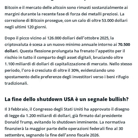
Bitcoin e il mercato delle altcoin sono rimasti sostanzialmente ai
margini durante la recente fase di forza dei metalli preziosi. La
correzione di Bitcoin prosegue, con un calo di oltre 53.000 dollari
negli ultimi 120 giorni.
Dopo il picco vicino ai 126.000 dollari dell’ottobre 2025, la
criptovaluta è scesa a un nuovo minimo annuale intorno ai
70.500
dollari
. Questa flessione prolungata ha frenato l’appetito per il
rischio in tutto il comparto degli asset digitali, bruciando oltre
1.100 miliardi di dollari di capitalizzazione di mercato. Nello stesso
periodo, l’oro è cresciuto di oltre il 30%, evidenziando uno
spostamento delle preferenze degli investitori verso i beni rifugio
tradizionali.
La fine dello shutdown USA è un segnale bullish?
Il 3 febbraio, il Congresso degli Stati Uniti ha approvato il disegno
di legge da 1.200 miliardi di dollari, già firmato dal presidente
Donald Trump, evitando lo shutdown imminente. La normativa
finanzierà la maggior parte delle operazioni federali fino al 30
settembre, segnando la fine dell’anno fiscale 2026.