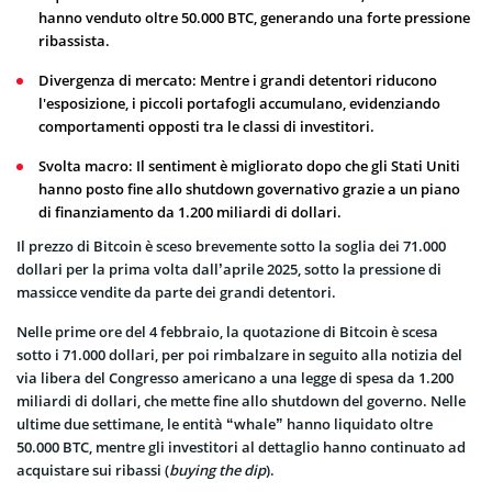
hanno venduto oltre 50.000 BTC, generando una forte pressione
ribassista.
Divergenza di mercato: Mentre i grandi detentori riducono
l'esposizione, i piccoli portafogli accumulano, evidenziando
comportamenti opposti tra le classi di investitori.
Svolta macro: Il sentiment è migliorato dopo che gli Stati Uniti
hanno posto fine allo shutdown governativo grazie a un piano
di finanziamento da 1.200 miliardi di dollari.
Il prezzo di Bitcoin è sceso brevemente sotto la soglia dei 71.000
dollari per la prima volta dall’aprile 2025, sotto la pressione di
massicce vendite da parte dei grandi detentori.
Nelle prime ore del 4 febbraio, la quotazione di Bitcoin è scesa
sotto i 71.000 dollari, per poi rimbalzare in seguito alla notizia del
via libera del Congresso americano a una legge di spesa da 1.200
miliardi di dollari, che mette fine allo shutdown del governo. Nelle
ultime due settimane, le entità “whale” hanno liquidato oltre
50.000 BTC, mentre gli investitori al dettaglio hanno continuato ad
acquistare sui ribassi (
buying the dip
).