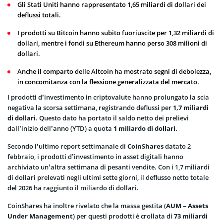
Gli Stati Uniti hanno rappresentato 1,65 miliardi di dollari dei
deflussi totali.
I prodotti su Bitcoin hanno subito fuoriuscite per 1,32 miliardi di
dollari, mentre i fondi su Ethereum hanno perso 308 milioni di
dollari.
Anche il comparto delle Altcoin ha mostrato segni di debolezza,
in concomitanza con la flessione generalizzata del mercato.
I prodotti d’investimento in criptovalute hanno prolungato la scia
negativa la scorsa settimana, registrando deflussi per
1,7 miliardi
di dollari
. Questo dato ha portato il saldo netto dei prelievi
dall’inizio dell’anno (YTD) a quota
1 miliardo di dollari.
Secondo l’ultimo report settimanale di
CoinShares
datato 2
febbraio, i prodotti d’investimento in asset digitali hanno
archiviato un’altra settimana di pesanti vendite. Con i 1,7 miliardi
di dollari prelevati negli ultimi sette giorni, il deflusso netto totale
del 2026 ha raggiunto il miliardo di dollari.
CoinShares ha inoltre rivelato che la massa gestita (
AUM – Assets
Under Management
) per questi prodotti è crollata di
73 miliardi