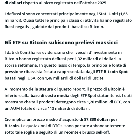
di dollari
rispetto al picco registrato nell’ottobre 2025.
I deflussi si sono concentrati principalmente negli Stati Uniti (1,65
miliardi). Quasi tutte le principali classi di attività hanno registrato
flussi negativi, guidate dai prodotti basati su Bitcoin.
Gli ETF su Bitcoin subiscono prelievi massicci
I dati di CoinShares evidenziano che i veicoli d’investimento in
Bitcoin hanno registrato deflussi per 1,32 miliardi di dollari la
scorsa settimana. In questo lasso di tempo, la principale fonte di
pressione ribassista è stata rappresentata dagli
ETF Bitcoin Spot
basati negli USA, con 1,48 miliardi di dollari di uscite.
Al momento della stesura di questo report, il prezzo di Bitcoin è
inferiore alla
base di costo media
degli ETF Spot statunitensi. I dati
mostrano che tali prodotti detengono circa 1,28 milioni di BTC, con
un AUM totale di circa 113 miliardi di dollari.
Ciò implica un prezzo medio d’acquisto di
87.830 dollari per
Bitcoin
. Le quotazioni di BTC si sono portate abbondantemente
sotto tale soglia a seguito di un recente e brusco sell-off.