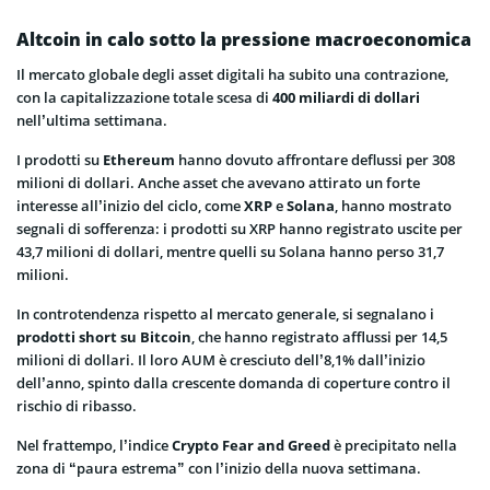
Altcoin in calo sotto la pressione macroeconomica
Il mercato globale degli asset digitali ha subito una contrazione,
con la capitalizzazione totale scesa di
400 miliardi di dollari
nell’ultima settimana.
I prodotti su
Ethereum
hanno dovuto affrontare deflussi per 308
milioni di dollari. Anche asset che avevano attirato un forte
interesse all’inizio del ciclo, come
XRP
e
Solana
, hanno mostrato
segnali di sofferenza: i prodotti su XRP hanno registrato uscite per
43,7 milioni di dollari, mentre quelli su Solana hanno perso 31,7
milioni.
In controtendenza rispetto al mercato generale, si segnalano i
prodotti short su Bitcoin
, che hanno registrato afflussi per 14,5
milioni di dollari. Il loro AUM è cresciuto dell’8,1% dall’inizio
dell’anno, spinto dalla crescente domanda di coperture contro il
rischio di ribasso.
Nel frattempo, l’indice
Crypto Fear and Greed
è precipitato nella
zona di “paura estrema” con l’inizio della nuova settimana.