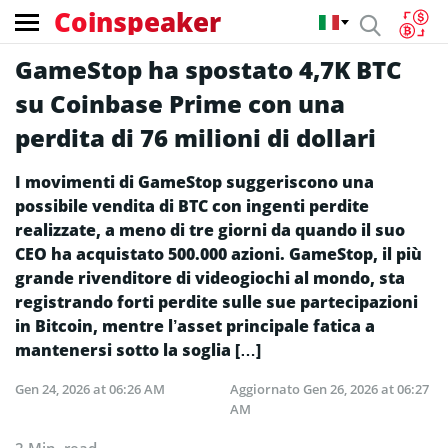
Coinspeaker
GameStop ha spostato 4,7K BTC
su Coinbase Prime con una
perdita di 76 milioni di dollari
I movimenti di GameStop suggeriscono una
possibile vendita di BTC con ingenti perdite
realizzate, a meno di tre giorni da quando il suo
CEO ha acquistato 500.000 azioni. GameStop, il più
grande rivenditore di videogiochi al mondo, sta
registrando forti perdite sulle sue partecipazioni
in Bitcoin, mentre l’asset principale fatica a
mantenersi sotto la soglia […]
Gen 24, 2026 at 06:26 AM
Aggiornato
Gen 26, 2026 at 06:27
AM