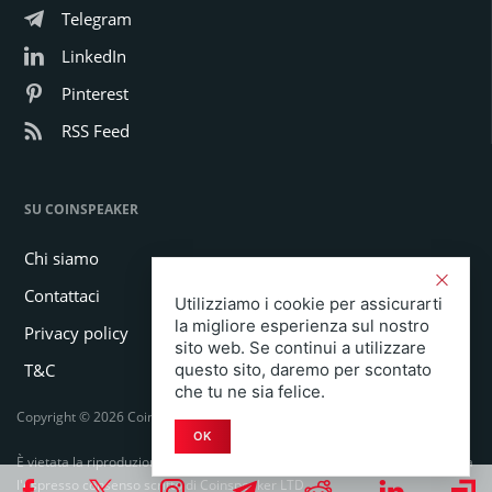
Telegram
LinkedIn
Pinterest
RSS Feed
SU COINSPEAKER
Chi siamo
Contattaci
Utilizziamo i cookie per assicurarti
la migliore esperienza sul nostro
Privacy policy
sito web. Se continui a utilizzare
T&C
questo sito, daremo per scontato
che tu ne sia felice.
Copyright © 2026 Coinspeaker LTD. All rights reserved.
OK
È vietata la riproduzione totale o parziale in qualsiasi forma o mezzo senza
l'espresso consenso scritto di Coinspeaker LTD.