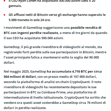
Il CEO Ryan Cohen ha acquistato 500.000 azioni GME il 20
gennaio.
Gli afflussi netti di Bitcoin verso gli exchange hanno superato le
5.000 monete in sole 24 ore.
I movimenti di GameStop suggeriscono una
possibile vendita di
BTC con ingenti perdite realizzate
, a meno di tre giorni da quando
il suo CEO ha acquistato 500.000 azioni.
GameStop, il più grande rivenditore di videogiochi al mondo, sta
registrando forti perdite sulle sue partecipazioni in Bitcoin, mentre
l’asset principale fatica a mantenersi sotto la soglia dei 90.000
dollari.
Nel maggio 2025, GameStop
ha accumulato 4.710 BTC per circa
504 milioni di dollari
, con un prezzo medio di 107.900 dollari,
secondo la piattaforma di analisi on-chain CryptoQuant. Il noto
rivenditore di videogiochi ha recentemente depositato le sue
partecipazioni in BTC su Coinbase Prime, una piattaforma di
intermediazione di livello istituzionale. CryptoQuant ha scritto che
vendere ora questi asset costerebbe a GameStop circa 76 milioni di
dollari in perdite realizzate.