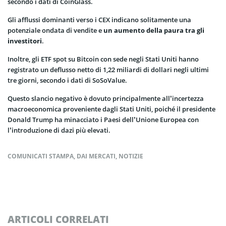
secondo i dati di CoinGlass.
Gli afflussi dominanti verso i CEX indicano solitamente una
potenziale ondata di vendite e
un aumento della paura tra gli
investitori
.
Inoltre, gli ETF spot su Bitcoin con sede negli Stati Uniti hanno
registrato un deflusso netto di 1,22 miliardi di dollari negli ultimi
tre giorni, secondo i dati di SoSoValue.
Questo slancio negativo è dovuto principalmente all’incertezza
macroeconomica proveniente dagli Stati Uniti, poiché il presidente
Donald Trump ha minacciato i Paesi dell’Unione Europea con
l’introduzione di dazi più elevati.
COMUNICATI STAMPA
,
DAI MERCATI
,
NOTIZIE
ARTICOLI CORRELATI