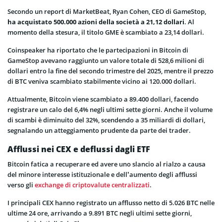
Secondo un report di MarketBeat, Ryan Cohen, CEO di GameStop,
ha acquistato 500.000 azioni della società a 21,12 dollari
. Al
momento della stesura, il titolo GME è scambiato a 23,14 dollari.
Coinspeaker ha riportato che le partecipazioni in Bitcoin di
GameStop avevano raggiunto un valore totale di 528,6 milioni di
dollari entro la fine del secondo trimestre del 2025, mentre il prezzo
di BTC veniva scambiato stabilmente vicino ai 120.000 dollari.
Attualmente, Bitcoin viene scambiato a 89.400 dollari, facendo
registrare un calo del 6,4% negli ultimi sette giorni. Anche il volume
di scambi è diminuito del 32%, scendendo a 35 miliardi di dollari,
segnalando un atteggiamento prudente da parte dei trader.
Afflussi nei CEX e deflussi dagli ETF
Bitcoin fatica a recuperare ed avere uno slancio al rialzo a causa
del minore interesse istituzionale e dell’aumento degli afflussi
verso gli
exchange di criptovalute centralizzati
.
I principali CEX hanno registrato un afflusso netto di 5.026 BTC nelle
ultime 24 ore, arrivando a 9.891 BTC negli ultimi sette giorni,