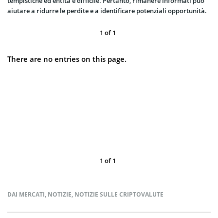
tempistiche ed entità è difficile. Pertanto, rimanere informati può
aiutare a ridurre le perdite e a identificare potenziali opportunità.
1
of
1
There are no entries on this page.
1
of
1
DAI MERCATI
,
NOTIZIE
,
NOTIZIE SULLE CRIPTOVALUTE