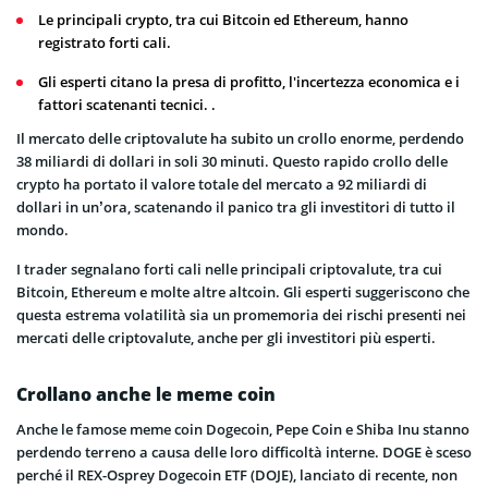
Le principali crypto, tra cui Bitcoin ed Ethereum, hanno
registrato forti cali.
Gli esperti citano la presa di profitto, l'incertezza economica e i
fattori scatenanti tecnici. .
Il mercato delle criptovalute ha subito un crollo enorme, perdendo
38 miliardi di dollari in soli 30 minuti. Questo rapido crollo delle
crypto ha portato il valore totale del mercato a 92 miliardi di
dollari in un’ora, scatenando il panico tra gli investitori di tutto il
mondo.
I trader segnalano forti cali nelle principali criptovalute, tra cui
Bitcoin, Ethereum e molte altre altcoin. Gli esperti suggeriscono che
questa estrema volatilità sia un promemoria dei rischi presenti nei
mercati delle criptovalute, anche per gli investitori più esperti.
Crollano anche le meme coin
Anche le famose meme coin Dogecoin, Pepe Coin e Shiba Inu stanno
perdendo terreno a causa delle loro difficoltà interne. DOGE è sceso
perché il REX-Osprey Dogecoin ETF (DOJE), lanciato di recente, non