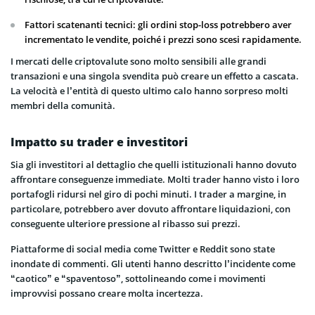
Fattori scatenanti tecnici: gli ordini stop-loss potrebbero aver
incrementato le vendite, poiché i prezzi sono scesi rapidamente.
I mercati delle criptovalute sono molto sensibili alle grandi
transazioni e una singola svendita può creare un effetto a cascata.
La velocità e l’entità di questo ultimo calo hanno sorpreso molti
membri della comunità.
Impatto su trader e investitori
Sia gli investitori al dettaglio che quelli istituzionali hanno dovuto
affrontare conseguenze immediate. Molti trader hanno visto i loro
portafogli ridursi nel giro di pochi minuti. I trader a margine, in
particolare, potrebbero aver dovuto affrontare liquidazioni, con
conseguente ulteriore pressione al ribasso sui prezzi.
Piattaforme di social media come Twitter e Reddit sono state
inondate di commenti. Gli utenti hanno descritto l’incidente come
“caotico” e “spaventoso”, sottolineando come i movimenti
improvvisi possano creare molta incertezza.