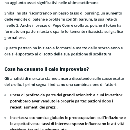
ha aggiunto asset significativi nelle ultime settimane.
Shiba Inu sta riscontrando un basso tasso di burning, un aumento
delle vendite di balene e problemi con Shibarium, la sua rete di
livello 2. Anche il prezzo di Pepe Coin è crollato, poiché il token ha
formato un pattern testa e spalle fortemente ribassista sul grafico
giornaliero.
Questo pattern ha iniziato a formarsi a marzo dello scorso anno e
ora si è spostato al di sotto della sua posizione di scollatura.
Cosa ha causato il calo improvviso?
Gli analisti di mercato stanno ancora discutendo sulle cause esatte
del crollo. I primi segnali indicano una combinazione di fattori:
Presa di profitto da parte dei grandi azionisti: alcuni investitori
potrebbero aver venduto le proprie partecipazioni dopo i
recenti aumenti dei prezzi.
Incertezza economica globale: le preoccupazioni sull’inflazione e
le aspettative sui tassi di interesse spesso influenzano le attività
rischiose, tra cui le criptovalute.