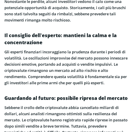
Nonostante le perdite, alcuni investitori vedono il calo come una
potenziale opportunità di acquisto. Storicamente, i cali più bruschi
sono stati talvolta seguiti da rimbalzi, sebbene prevedere tali
movimenti rimanga molto rischioso.
Il consiglio dell’esperto: mantieni la calma e la
concentrazione
Gli esperti finanziari incoraggiano la prudenza durante i periodi di
volatilità. Le oscillazioni improvvise del mercato possono innescare
decisioni emotive, portando ad acquisti o vendite impulsivi. Le
criptovalute rimangono un mercato ad alto rischio e alto
rendimento. Comprendere questa volatilità è fondamentale sia per
gli investitori alle prime armi che per quelli più esperti.
Guardando al futuro: possibile ripresa del mercato
Sebbene il crollo delle criptovalute abbia cancellato miliardi di
dollari, alcuni analisti rimangono ottimisti sulla resilienza del
mercato. Le criptovalute hanno registrato rapide riprese in passato
dopo simili vendite a breve termine. Tuttavia, prevedere