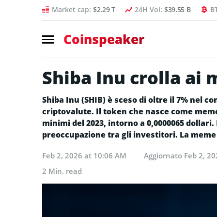
Market cap:
$2.29 T
24H Vol:
$39.55 B
B
Coinspeaker
Shiba Inu crolla ai 
Shiba Inu (SHIB) è sceso di oltre il 7% nel c
criptovalute. Il token che nasce come meme 
minimi del 2023, intorno a 0,0000065 dollari.
preoccupazione tra gli investitori. La meme
Feb 2, 2026 at 10:06 AM
Aggiornato
Feb 2, 2
2 Min. read