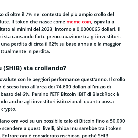
o di oltre il 7% nel contesto del più ampio crollo del
alute. Il token che nasce come
meme coin
, ispirata a
tato ai minimi del 2023, intorno a 0,0000065 dollari. Il
i sta causando forte preoccupazione tra gli investitori.
una perdita di circa il 62% su base annua e la maggior
attualmente in perdita.
 (SHIB) sta crollando?
tovalute con le peggiori performance quest’anno. Il crollo
è sceso fino all’area dei 74.600 dollari all’inizio di
basso del 6%. Persino l’ETF Bitcoin IBIT di BlackRock è
ndo anche agli investitori istituzionali quanto possa
 crypto.
ano ora voci su un possibile calo di Bitcoin fino a 50.000
 scendere a questi livelli, Shiba Inu sarebbe tra i token
o. Entrare ora è considerato rischioso, poiché SHIB