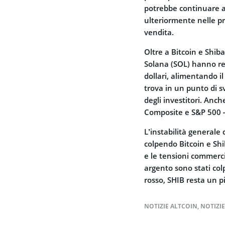
potrebbe continuare a 
ulteriormente nelle p
vendita.
Oltre a Bitcoin e Shib
Solana (SOL) hanno regi
dollari, alimentando il
trova in un punto di 
degli investitori. Anc
Composite e S&P 500 —
L’instabilità generale 
colpendo Bitcoin e Shib
e le tensioni commerci
argento sono stati colp
rosso, SHIB resta un p
NOTIZIE ALTCOIN
,
NOTIZI