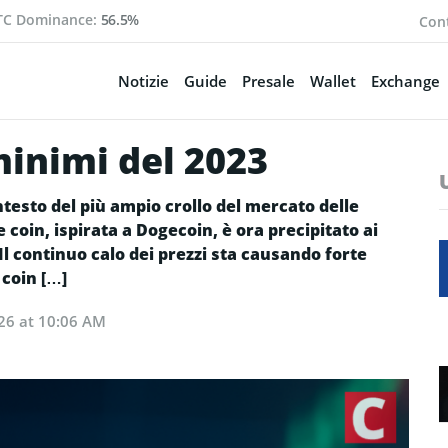
TC Dominance:
56.5%
Cont
Notizie
Guide
Presale
Wallet
Exchange
minimi del 2023
ontesto del più ampio crollo del mercato delle
coin, ispirata a Dogecoin, è ora precipitato ai
 Il continuo calo dei prezzi sta causando forte
 coin […]
026 at 10:06 AM