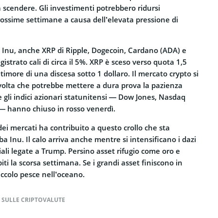
scendere. Gli investimenti potrebbero ridursi
rossime settimane a causa dell’elevata pressione di
a Inu, anche XRP di Ripple, Dogecoin, Cardano (ADA) e
strato cali di circa il 5%. XRP è sceso verso quota 1,5
 timore di una discesa sotto 1 dollaro. Il mercato crypto si
svolta che potrebbe mettere a dura prova la pazienza
he gli indici azionari statunitensi — Dow Jones, Nasdaq
 hanno chiuso in rosso venerdì.
dei mercati ha contribuito a questo crollo che sta
a Inu. Il calo arriva anche mentre si intensificano i dazi
ali legate a Trump. Persino asset rifugio come oro e
iti la scorsa settimana. Se i grandi asset finiscono in
iccolo pesce nell’oceano.
E SULLE CRIPTOVALUTE