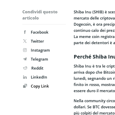
Condividi questo
Shiba Inu (SHIB) è sces
articolo
mercato delle criptov
Dogecoin, è ora precipi
continuo calo dei prezz
Facebook
La meme coin registra 
Twitter
parte dei detentori è 
Instagram
Perché Shiba Inu
Telegram
Shiba Inu è tra le crip
Reddit
arriva dopo che Bitcoin 
LinkedIn
lunedì, segnando un ri
finito in rosso, mostra
Copy Link
essere duro il mercato
Nella community circol
dollari. Se BTC dovesse
più colpiti del mercat