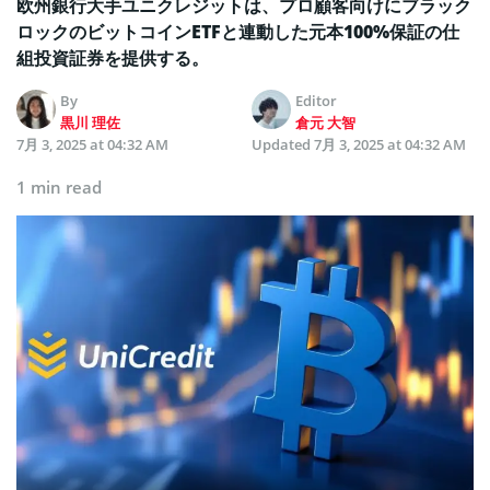
欧州銀行大手ユニクレジットは、プロ顧客向けにブラック
ロックのビットコインETFと連動した元本100%保証の仕
組投資証券を提供する。
By
Editor
黒川 理佐
倉元 大智
7月 3, 2025 at 04:32 AM
Updated
7月 3, 2025 at 04:32 AM
1 min read