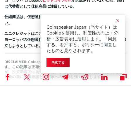
ヨーロッパでは現物の
ビットコインETF
が承認されていないため、銀行
は代替案として仕組商品に注目している。
仕組商品は、仮想通貨に特化した厳格な規制の対象外となることが多
い。
Coinspeaker Japan（当サイト）は
Cookieを使用し、利便性の向上・分
ユニクレジットはこの商品を通じて、投資家保護と革新性を両立させ、
析・広告表示に活用します。「同意
ヨーロッパの仮想通貨関連金融ソリューションにおける主導的地位を確
する」を押すと、ポリシーに同意し
立しようとしている。
たものと見なされます。
Coinspeakerは公平で透明性の高い報道に努めていま
DISCLAIMER:
同意する
す。この記事は正確かつタイムリーな情報提供を目的としています
が、投資助言ではありません。市場状況は急速に変化するため、投資
判断の前に情報確認と専門家への相談を強く推奨します。
ニュース
,
ビットコインニュース
Coinspeakerニュースデスク
黒川 理佐