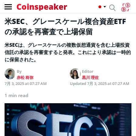
Coinspeaker
米SEC、グレースケール複合資産ETF
の承認を再審査で上場保留
米SECは、グレースケールの複数仮想通貨を含む上場投資
信託の承認を再審査すると発表。これにより承認は一時的
に保留された。
By
Editor
赤松 柊弥
黒川 理佐
7月 3, 2025 at 07:27 AM
Updated
7月 3, 2025 at 07:27 AM
1 min read