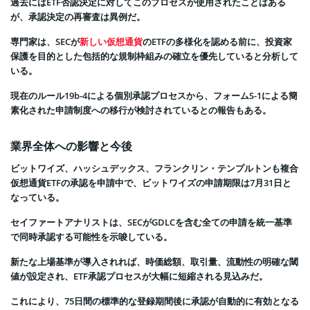
過去にはETF否認決定に対してこのプロセスが使用されたことはある
が、承認決定の再審査は異例だ。
専門家は、SECが
新しい仮想通貨
のETFの多様化を認める前に、投資家
保護を目的とした包括的な規制枠組みの確立を優先していると分析して
いる。
現在のルール19b-4による個別承認プロセスから、フォームS-1による簡
素化された申請制度への移行が検討されているとの報告もある。
業界全体への影響と今後
ビットワイズ、ハッシュデックス、フランクリン・テンプルトンも複合
仮想通貨ETFの承認を申請中で、ビットワイズの申請期限は7月31日と
なっている。
セイファートアナリストは、SECがGDLCを含む全ての申請を統一基準
で同時承認する可能性を示唆している。
新たな上場基準が導入されれば、時価総額、取引量、流動性の明確な閾
値が設定され、ETF承認プロセスが大幅に短縮される見込みだ。
これにより、75日間の標準的な登録期間後に承認が自動的に有効となる