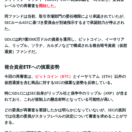
レベルでの再審査を
開始した。
同ファンドは当初、取引市場部門の委任権限により承認されていたが、
SECルール431に基づき委員会が別途指示するまで承認効力が停止され
た。
GDLCは約7億5500万ドルの資産を運用し、ビットコイン、イーサリア
ム、リップル、ソラナ、カルダノなどで構成される複合暗号資産（仮想
通貨）ファンドだ。
複合資産ETFへの慎重姿勢
今回の再審査は、
ビットコイン（BTC）
とイーサリアム（ETH）以外の
仮想通貨を含む商品に対するSECの慎重な姿勢を反映している。
特にGDLCにはSEC自身がリップル社と係争中のリップル（XRP）が含ま
れており、これが規制上の懸念材料となっている可能性が高い。
どの委員が再審査を要請したかは明らかになっていないが、SECの規則
では任意の委員がスタッフレベルの決定について審査を求めることがで
きる。