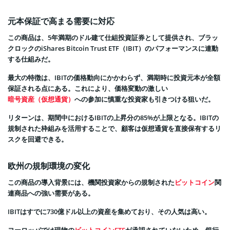
元本保証で高まる需要に対応
この商品は、5年満期のドル建て仕組投資証券として提供され、ブラッ
クロックのiShares Bitcoin Trust ETF（IBIT）のパフォーマンスに連動
する仕組みだ。
最大の特徴は、IBITの価格動向にかかわらず、満期時に投資元本が全額
保証される点にある。これにより、価格変動の激しい
暗号資産（仮想通貨）
への参加に慎重な投資家も引きつける狙いだ。
リターンは、期間中におけるIBITの上昇分の85%が上限となる。IBITの
規制された枠組みを活用することで、顧客は仮想通貨を直接保有するリ
スクを回避できる。
欧州の規制環境の変化
この商品の導入背景には、機関投資家からの規制された
ビットコイン
関
連商品への強い需要がある。
IBITはすでに730億ドル以上の資産を集めており、その人気は高い。