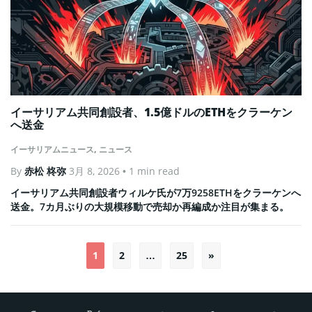
イーサリアム共同創設者、1.5億ドルのETHをクラーケン
へ送金
イーサリアムニュース
,
ニュース
By
赤松 柊弥
3月 8, 2026
• 1 min read
イーサリアム共同創設者ウィルケ氏が7万9258ETHをクラーケンへ
送金。7カ月ぶりの大規模移動で売却か再編成か注目が集まる。
1
2
…
25
»
投
稿
の
ペ