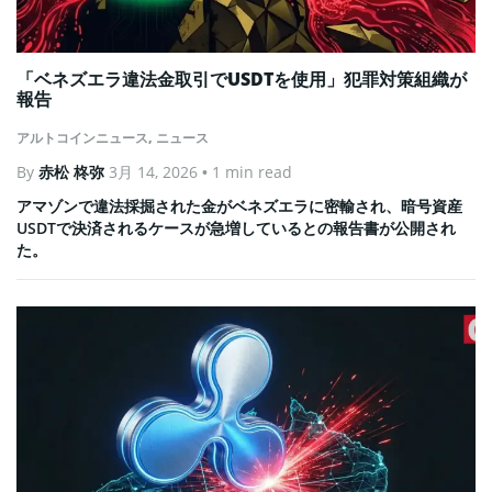
「ベネズエラ違法金取引でUSDTを使用」犯罪対策組織が
報告
アルトコインニュース
,
ニュース
By
赤松 柊弥
3月 14, 2026
• 1 min read
アマゾンで違法採掘された金がベネズエラに密輸され、暗号資産
USDTで決済されるケースが急増しているとの報告書が公開され
た。