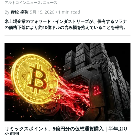
アルトコインニュース
,
ニュース
By
赤松 柊弥
5月 15, 2026
• 1 min read
米上場企業のフォワード・インダストリーズが、保有するソラナ
の価格下落により約10億ドルの含み損を抱えていることを報告。
リミックスポイント、5億円分の仮想通貨購入｜半年ぶり
の再開