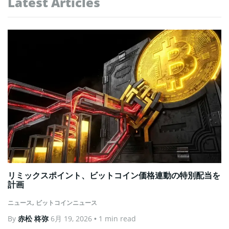
Latest Articles
リミックスポイント、ビットコイン価格連動の特別配当を
計画
ニュース
,
ビットコインニュース
By
赤松 柊弥
6月 19, 2026
• 1 min read