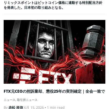
リミックスポイントはビットコイン価格に連動する特別配当方針
を発表した。日本初の取り組みとなる。
FTX元CEOの控訴棄却、懲役25年の実刑確定｜全会一致で
ニュース
,
取引所ニュース
By
赤松 柊弥
6月 15, 2026
• 1 min read