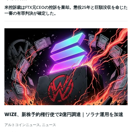
米控訴裁はFTX元CEOの控訴を棄却。懲役25年と巨額没収を命じた
一審の有罪判決が確定した。
WIZE、新株予約権行使で2億円調達｜ソラナ運用を加速
アルトコインニュース
,
ニュース