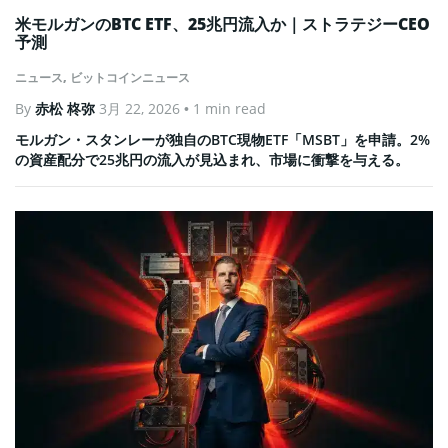
米モルガンのBTC ETF、25兆円流入か｜ストラテジーCEO
予測
ニュース
,
ビットコインニュース
By
赤松 柊弥
3月 22, 2026
• 1 min read
モルガン・スタンレーが独自のBTC現物ETF「MSBT」を申請。2%
の資産配分で25兆円の流入が見込まれ、市場に衝撃を与える。