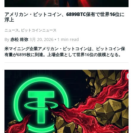
アメリカン・ビットコイン、6899BTC保有で世界16位に
浮上
ニュース
,
ビットコインニュース
By
赤松 柊弥
3月 20, 2026
• 1 min read
米マイニング企業アメリカン・ビットコインは、ビットコイン保
有量が6899枚に到達。上場企業として世界16位の規模となる。