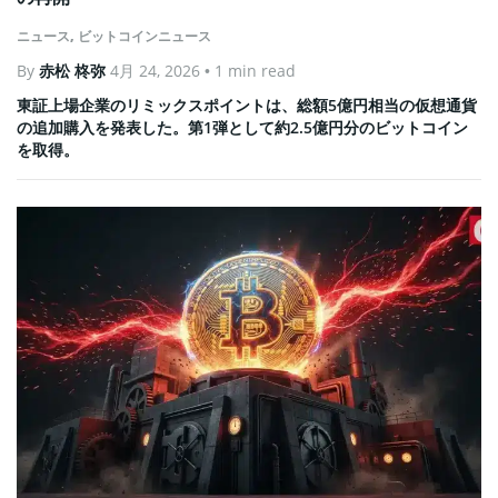
ニュース
,
ビットコインニュース
By
赤松 柊弥
4月 24, 2026
• 1 min read
東証上場企業のリミックスポイントは、総額5億円相当の仮想通貨
の追加購入を発表した。第1弾として約2.5億円分のビットコイン
を取得。