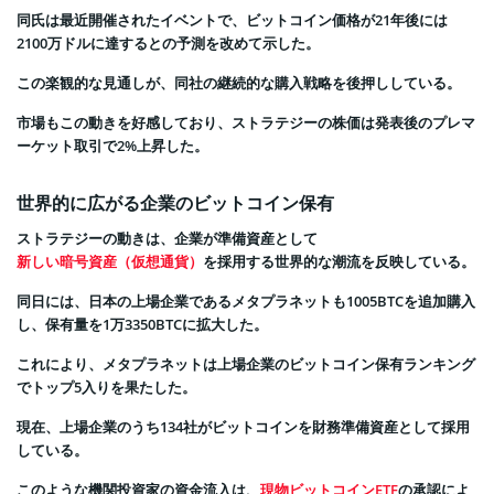
同氏は最近開催されたイベントで、ビットコイン価格が21年後には
2100万ドルに達するとの予測を改めて示した。
この楽観的な見通しが、同社の継続的な購入戦略を後押ししている。
市場もこの動きを好感しており、ストラテジーの株価は発表後のプレマ
ーケット取引で2%上昇した。
世界的に広がる企業のビットコイン保有
ストラテジーの動きは、企業が準備資産として
新しい暗号資産（仮想通貨）
を採用する世界的な潮流を反映している。
同日には、日本の上場企業であるメタプラネットも1005BTCを追加購入
し、保有量を1万3350BTCに拡大した。
これにより、メタプラネットは上場企業のビットコイン保有ランキング
でトップ5入りを果たした。
現在、上場企業のうち134社がビットコインを財務準備資産として採用
している。
このような機関投資家の資金流入は、
現物ビットコインETF
の承認によ