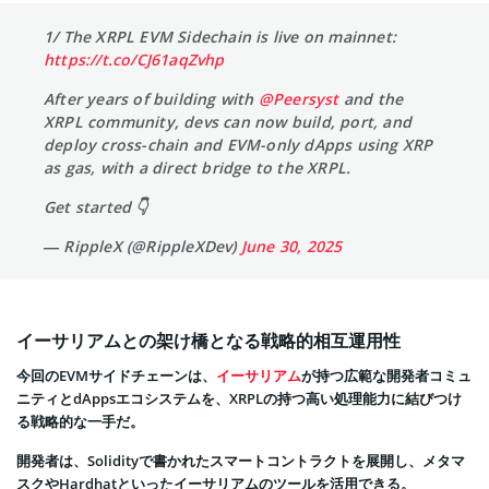
1/ The XRPL EVM Sidechain is live on mainnet:
https://t.co/CJ61aqZvhp
After years of building with
@Peersyst
and the
XRPL community, devs can now build, port, and
deploy cross-chain and EVM-only dApps using XRP
as gas, with a direct bridge to the XRPL.
Get started 👇
— RippleX (@RippleXDev)
June 30, 2025
イーサリアムとの架け橋となる戦略的相互運用性
今回のEVMサイドチェーンは、
イーサリアム
が持つ広範な開発者コミュ
ニティとdAppsエコシステムを、XRPLの持つ高い処理能力に結びつけ
る戦略的な一手だ。
開発者は、Solidityで書かれたスマートコントラクトを展開し、メタマ
スクやHardhatといったイーサリアムのツールを活用できる。