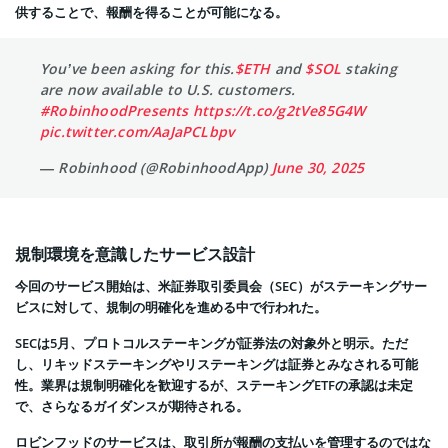
供することで、報酬を得ることが可能になる。
You’ve been asking for this.
$ETH
and
$SOL
staking
are now available to U.S. customers.
#RobinhoodPresents
https://t.co/g2tVe85G4W
pic.twitter.com/AaJaPCLbpv
— Robinhood (@RobinhoodApp)
June 30, 2025
規制環境を意識したサービス設計
今回のサービス開始は、米証券取引委員会（SEC）がステーキングサー
ビスに対して、規制の明確化を進める中で行われた。
SECは5月、プロトコルステーキングが証券法の対象外と明示。ただ
し、リキッドステーキングやリステーキングは証券とみなされる可能
性。業界は規制明確化を歓迎するが、ステーキングETFの承認は未定
で、さらなるガイダンスが期待される。
ロビンフッドのサービスは、取引所が報酬の支払いを管理するのではな