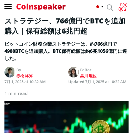
Coinspeaker
ストラテジー、766億円でBTCを追加
購入｜保有総額は6兆円超
ビットコイン財務企業ストラテジーは、約766億円で
4980BTCを追加購入。BTC保有総額は約6兆1056億円に達
した。
By
Editor
赤松 柊弥
黒川 理佐
7月 1, 2025 at 10:32 AM
Updated
7月 1, 2025 at 10:32 AM
1 min read