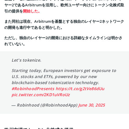
ヤー2であるArbitrumを活用し、欧州ユーザー向けにトークン化株式取
引の提供を
開始した。
また同社は現在、Arbitrumを基盤とする独自のレイヤー2ネットワーク
の開発も進行中であると明かした。
ただし、独自のレイヤー2の開発における詳細なタイムラインは明かさ
れていない。
Let’s tokenize.
Starting today, European investors get exposure to
U.S. stocks and ETFs, powered by our new
blockchain-based tokenization technology.
#RobinhoodPresents
https://t.co/g2tVe86dUu
pic.twitter.com/2KD1uVRoUz
— Robinhood (@RobinhoodApp)
June 30, 2025