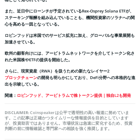
また、近日中にローンチが予定されているRex-Osprey Solana ETFが、
ステーキング報酬を組み込んでいることも、機関投資家のソラナへの関
心を高める一因となっている。
ロビンフッドは米国でのサービス拡充に加え、グローバルな事業展開も
加速させている。
欧州の顧客向けには、アービトラムネットワークを介してトークン化さ
れた米国株やETFの提供を開始した。
さらに、現実資産（RWA）を扱うための新たなレイヤー2
ブロックチェーン
の開発も明らかにしており、DeFi分野への本格的な進
出を示唆している。
関連：
ロビンフッド、アービトラムで株トークン提供｜独自L2も開発
Coinspeakerは公平で透明性の高い報道に努めていま
DISCLAIMER:
す。この記事は正確かつタイムリーな情報提供を目的としています
が、投資助言ではありません。市場状況は急速に変化するため、投資
判断の前に情報確認と専門家への相談を強く推奨します。