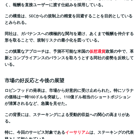
く、報酬を直接ユーザーに渡す仕組みを採用している。
この構造は、SECからの規制上の精査を回避することを目的としている
とみられる。
同社は、ガバナンスへの積極的な関与を避け、あくまで報酬を仲介する
形を取ることで、規制リスクの最小化を図っている。
この慎重なアプローチは、予測不可能な米国の
仮想通貨
政策の中で、革
新とコンプライアンスのバランスを取ろうとする同社の姿勢を反映して
いる。
市場の好反応と今後の展望
ロビンフッドの発表は、市場から好意的に受け止められた。特にソラナ
の価格は一時160ドルを突破し、110億ドル相当のショートポジション
が清算されるなど、急騰を見せた。
この背景には、ステーキングによる受動的収益への関心の高まりがあ
る。
特に、今回のサービス対象である
イーサリアム
は、ステーキングの代表
格として知られている。