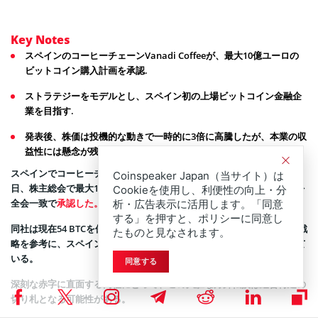
Key Notes
スペインのコーヒーチェーンVanadi Coffeeが、最大10億ユーロの
ビットコイン購入計画を承認.
ストラテジーをモデルとし、スペイン初の上場ビットコイン金融企
業を目指す.
発表後、株価は投機的な動きで一時的に3倍に高騰したが、本業の収
益性には懸念が残る.
スペインでコーヒーチェーンを6店舗展開するVanadi Coffee SAは29
Coinspeaker Japan（当サイト）は
日、株主総会で最大10億ユーロ相当のビットコイン（BTC）購入戦略を
Cookieを使用し、利便性の向上・分
全会一致で
承認した。
析・広告表示に活用します。「同意
する」を押すと、ポリシーに同意し
同社は現在54 BTCを保有しており、ストラテジーやメタプラネットの戦
たものと見なされます。
略を参考に、スペイン最大の上場ビットコイン企業への転換を目指して
いる。
同意する
深刻な赤字に直面する同社にとって、この大胆な方針転換は経営再建の
切り札となる可能性がある。