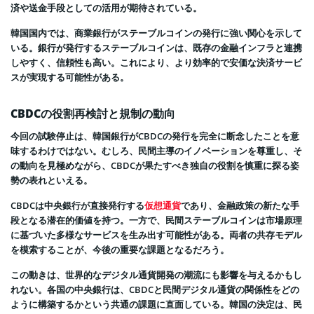
済や送金手段としての活用が期待されている。
韓国国内では、商業銀行がステーブルコインの発行に強い関心を示して
いる。銀行が発行するステーブルコインは、既存の金融インフラと連携
しやすく、信頼性も高い。これにより、より効率的で安価な決済サービ
スが実現する可能性がある。
CBDCの役割再検討と規制の動向
今回の試験停止は、韓国銀行がCBDCの発行を完全に断念したことを意
味するわけではない。むしろ、民間主導のイノベーションを尊重し、そ
の動向を見極めながら、CBDCが果たすべき独自の役割を慎重に探る姿
勢の表れといえる。
CBDCは中央銀行が直接発行する
仮想通貨
であり、金融政策の新たな手
段となる潜在的価値を持つ。一方で、民間ステーブルコインは市場原理
に基づいた多様なサービスを生み出す可能性がある。両者の共存モデル
を模索することが、今後の重要な課題となるだろう。
この動きは、世界的なデジタル通貨開発の潮流にも影響を与えるかもし
れない。各国の中央銀行は、CBDCと民間デジタル通貨の関係性をどの
ように構築するかという共通の課題に直面している。韓国の決定は、民