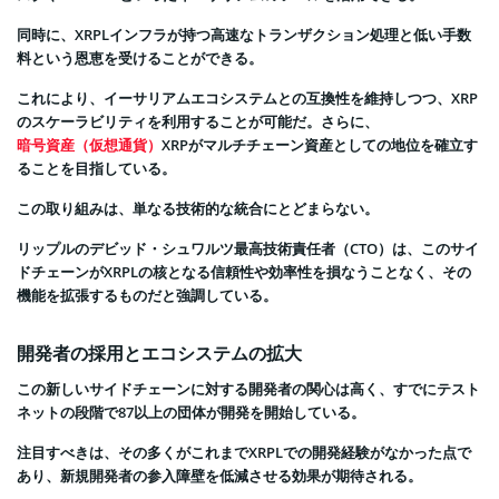
同時に、XRPLインフラが持つ高速なトランザクション処理と低い手数
料という恩恵を受けることができる。
これにより、イーサリアムエコシステムとの互換性を維持しつつ、XRP
のスケーラビリティを利用することが可能だ。さらに、
暗号資産（仮想通貨）
XRPがマルチチェーン資産としての地位を確立す
ることを目指している。
この取り組みは、単なる技術的な統合にとどまらない。
リップルのデビッド・シュワルツ最高技術責任者（CTO）は、このサイ
ドチェーンがXRPLの核となる信頼性や効率性を損なうことなく、その
機能を拡張するものだと強調している。
開発者の採用とエコシステムの拡大
この新しいサイドチェーンに対する開発者の関心は高く、すでにテスト
ネットの段階で87以上の団体が開発を開始している。
注目すべきは、その多くがこれまでXRPLでの開発経験がなかった点で
あり、新規開発者の参入障壁を低減させる効果が期待される。