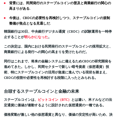
背景には、民間発行のステーブルコインの普及と商業銀行の関心の
高まりがある.
今後は、CBDCの必要性を再検討しつつ、ステーブルコインの規制
整備が焦点となる見通しだ.
韓国銀行は30日、中央銀行デジタル通貨（CBDC）の試験運用を一時停
止することが
明らかになった
。
この決定は、国内における民間発行のステーブルコインの採用拡大と、
商業銀行による発行への関心の高まりを受けたものだ。
同行はこれまで、将来の金融システムに備えるためCBDCの研究開発を
進めてきた。しかし、民間セクターで新しい暗号資産（仮想通貨）技
術、特にステーブルコインの活用が急速に進んでいる現状を踏まえ、
CBDCの役割や必要性を再検討する段階に入ったとみられる。
台頭するステーブルコインと金融の未来
ステーブルコインは、
ビットコイン（BTC）
とは違い、米ドルなどの法
定通貨に価値が連動するように設計された仮想通貨の一種である。
価格変動が激しい他の仮想通貨と異なり、価値の安定性が高いため、決