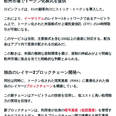
欧州市場でトークン化株式を提供
ロビンフッドは、EUの顧客向けにストック・トークンを導入した。
これにより、
イーサリアム
のレイヤー2ネットワークであるアービトラ
ム上で、トークン化された米国株式や上場投資信託（ETF）の24時間取
引が可能になる。
このサービスは当初、主要株式を含む200以上の資産に対応する。配当
金はアプリ内で直接分配される仕組みだ。
この動きは、米国の複雑な規制環境を避け、規制の枠組みがより明確な
欧州市場に焦点を当てた戦略的な判断とみられる。
独自のレイヤー2ブロックチェーン開発へ
同社は同時に、トークン化された現実資産（RWA）に最適化された独
自のレイヤー2
ブロックチェーン
を構築している。
この新チェーンはアービトラムの技術を活用し、低コストと高い処理能
力の実現を目指す。
新ブロックチェーンは、利用者が自身の
暗号資産（仮想通貨）
を管理す
るセルフカストディ、異なるブロックチェーン間で連携する相互運用