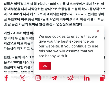
리플은 일반적으로 매월 1일마다 10억 XRP를 에스크로에서 해제한 뒤, 이
중 대부분을 다시 재락업하는 방식으로 유통량을 조절해 왔다. 통상적으로
약 8억 XRP가 다시 에스크로에 예치되는 패턴이다. 그러나 이번에는 정해
진 루틴보다 하루 늦은 8월 2일에 락업이 이루어졌으며, 이는 리플이 최근
몇 달 동안 가끔씩 보여온 일정 조정의 연장선으로 보인다.
이번 7억 XRP 락업 이전에도, 웨일 알러트는 2억 XRP와 3억 XRP 규모의 대
We use cookies to ensure that we
형 이체 두 건을 포착한 바 있다. 이들 XRP는 익명의 지갑 주소에서 리플 측
give you the best experience on
지갑으로 바로 이동되었으며, 이번 에스크로 전략과 연계된 사전 작업일
our website. If you continue to use
가능성이 제기되고 있다.
this site we will assume that you
are happy with it.
한편, 리플의 에스크로 시스템은 새로운 전략이 아니다. 지난 7월에도 리플
은 4억 XRP를 에스크로에 락업한 바 있으며, 이는 시장 내 XRP 유통량을
OK
조절하기 위한 리플의 전통적인 공급 전략이다. 이런 방식은 시장에 일시
에 공급되는 물량을 제한함으로써 가격 급락을 방지하고, 안정성을 확보하
려는 목적을 지닌다. 이 시스템은 2017년부터 지속되어 왔다.
美 연준 금리 동결 여파에 XRP 가격 3달러 아래로 급락… 시
장 분위기는 신중
최근 리플(XRP) 가격 하락의 배경에는 미국 연방준비제도(Fed)의 금리 동
결 결정이 있다. 7월 30일,