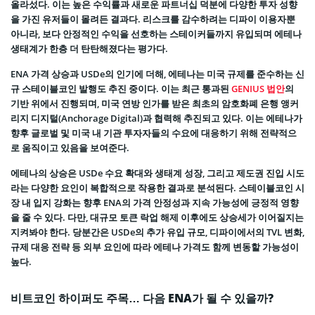
올라섰다. 이는 높은 수익률과 새로운 파트너십 덕분에 다양한 투자 성향
을 가진 유저들이 몰려든 결과다. 리스크를 감수하려는 디파이 이용자뿐
아니라, 보다 안정적인 수익을 선호하는 스테이커들까지 유입되며 에테나
생태계가 한층 더 탄탄해졌다는 평가다.
ENA 가격 상승과 USDe의 인기에 더해, 에테나는 미국 규제를 준수하는 신
규 스테이블코인 발행도 추진 중이다. 이는 최근 통과된
GENIUS 법안
의
기반 위에서 진행되며, 미국 연방 인가를 받은 최초의 암호화폐 은행 앵커
리지 디지털(Anchorage Digital)과 협력해 추진되고 있다. 이는 에테나가
향후 글로벌 및 미국 내 기관 투자자들의 수요에 대응하기 위해 전략적으
로 움직이고 있음을 보여준다.
에테나의 상승은 USDe 수요 확대와 생태계 성장, 그리고 제도권 진입 시도
라는 다양한 요인이 복합적으로 작용한 결과로 분석된다. 스테이블코인 시
장 내 입지 강화는 향후 ENA의 가격 안정성과 지속 가능성에 긍정적 영향
을 줄 수 있다. 다만, 대규모 토큰 락업 해제 이후에도 상승세가 이어질지는
지켜봐야 한다. 당분간은 USDe의 추가 유입 규모, 디파이에서의 TVL 변화,
규제 대응 전략 등 외부 요인에 따라 에테나 가격도 함께 변동할 가능성이
높다.
비트코인 하이퍼도 주목… 다음 ENA가 될 수 있을까?