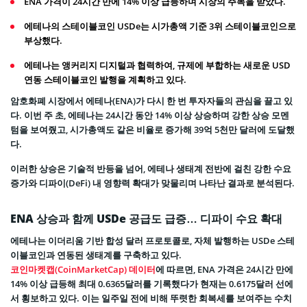
ENA 가격이 24시간 만에 14% 이상 급등하며 시장의 주목을 받았다.
에테나의 스테이블코인 USDe는 시가총액 기준 3위 스테이블코인으로
부상했다.
에테나는 앵커리지 디지털과 협력하여, 규제에 부합하는 새로운 USD
연동 스테이블코인 발행을 계획하고 있다.
암호화폐 시장에서 에테나(ENA)가 다시 한 번 투자자들의 관심을 끌고 있
다. 이번 주 초, 에테나는 24시간 동안 14% 이상 상승하며 강한 상승 모멘
텀을 보여줬고, 시가총액도 같은 비율로 증가해 39억 5천만 달러에 도달했
다.
이러한 상승은 기술적 반등을 넘어, 에테나 생태계 전반에 걸친 강한 수요
증가와 디파이(DeFi) 내 영향력 확대가 맞물리며 나타난 결과로 분석된다.
ENA 상승과 함께 USDe 공급도 급증… 디파이 수요 확대
에테나는 이더리움 기반 합성 달러 프로토콜로, 자체 발행하는 USDe 스테
이블코인과 연동된 생태계를 구축하고 있다.
코인마켓캡(CoinMarketCap) 데이터
에 따르면, ENA 가격은 24시간 만에
14% 이상 급등해 최대 0.6365달러를 기록했다가 현재는 0.6175달러 선에
서 횡보하고 있다. 이는 일주일 전에 비해 뚜렷한 회복세를 보여주는 수치