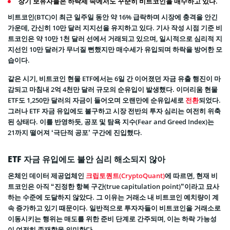
장기 보유자들은 하락세 속에서도 꾸준히 비트코인을 매수하고 있다.
비트코인(BTC)이 최근 일주일 동안 약 16% 급락하며 시장에 충격을 안긴
가운데, 간신히 10만 달러 지지선을 유지하고 있다. 기사 작성 시점 기준 비
트코인은 약 10만 1천 달러 선에서 거래되고 있으며, 일시적으로 심리적 지
지선인 10만 달러가 무너질 뻔했지만 매수세가 유입되며 하락을 방어한 모
습이다.
같은 시기, 비트코인 현물 ETF에서는 6일 간 이어졌던 자금 유출 행진이 마
감되고 마침내 2억 4천만 달러 규모의 순유입이 발생했다. 이더리움 현물
ETF도 1,250만 달러의 자금이 들어오며 오랜만에 순유입세로
전환
되었다.
그러나 ETF 자금 유입에도 불구하고 시장 전반의 투자 심리는 여전히 위축
된 상태다. 이를 반영하듯, 공포 및 탐욕 지수(Fear and Greed Index)는
21까지 떨어져 ‘극단적 공포’ 구간에 진입했다.
ETF 자금 유입에도 불안 심리 해소되지 않아
온체인 데이터 제공업체인
크립토퀀트(CryptoQuant)
에 따르면, 현재 비
트코인은 아직 “진정한 항복 구간(true capitulation point)”이라고 묘사
하는 수준에 도달하지 않았다. 그 이유는 거래소 내 비트코인 예치량이 계
속 증가하고 있기 때문이다. 일반적으로 투자자들이 비트코인을 거래소로
이동시키는 행위는 매도를 위한 준비 단계로 간주되며, 이는 하락 가능성
이 여전히 존재함을 의미한다.