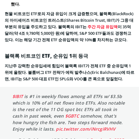
했다.
현물 비트코인 ETF로의 자금 유입이 크게 급증했으며, 블랙록(BlackRock)
의 아이셰어즈 비트코인 트러스트(iShares Bitcoin Trust, IBIT)가 그중 대
부분의 유입을 주도하고 있다. 블랙록의 IBIT는
주간 자금 유입액
이 35억
달러(약 4조 9,780억 5,000만 원)에 달하며, S&P 500 ETF들과도 경쟁하고
있다. 이는 해당 기간 전체 ETF 순유입액의 약 10%를 차지하는 규모다.
블랙록 비트코인 ETF, 순유입 1위 등극
지난주 강력한 순유입세에 힘입어 블랙록 IBIT가 전체 ETF 중 순유입액 1
위에 올랐다. 블룸버그 ETF 전략가 에릭 발추나스(Eric Balchunas)에 따르
면, IBIT는 S&P 500 대표 ETF인 SPLG와 VOO를 큰 폭으로 앞질렀다.
$IBIT
is #1 in weekly flows among all ETFs w/ $3.5b
which is 10% of all net flows into ETFs. Also notable
is the rest of the 11 OG spot btc ETFs all took in
cash in past week, even
$GBTC
somehow, that's
how hungry the fish are. Two steps forward mode.
Enjoy while it lasts.
pic.twitter.com/iNrcgiRVHV