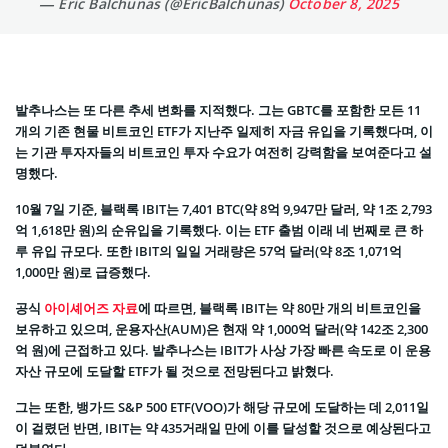
— Eric Balchunas (@EricBalchunas)
October 8, 2025
발추나스는 또 다른 추세 변화를 지적했다. 그는 GBTC를 포함한 모든 11
개의 기존 현물 비트코인 ETF가 지난주 일제히 자금 유입을 기록했다며, 이
는 기관 투자자들의 비트코인 투자 수요가 여전히 강력함을 보여준다고 설
명했다.
10월 7일 기준, 블랙록 IBIT는 7,401 BTC(약 8억 9,947만 달러, 약 1조 2,793
억 1,618만 원)의 순유입을 기록했다. 이는 ETF 출범 이래 네 번째로 큰 하
루 유입 규모다. 또한 IBIT의 일일 거래량은 57억 달러(약 8조 1,071억
1,000만 원)로 급증했다.
공식
아이셰어즈 자료
에 따르면, 블랙록 IBIT는 약 80만 개의 비트코인을
보유하고 있으며, 운용자산(AUM)은 현재 약 1,000억 달러(약 142조 2,300
억 원)에 근접하고 있다. 발추나스는 IBIT가 사상 가장 빠른 속도로 이 운용
자산 규모에 도달할 ETF가 될 것으로 전망된다고 밝혔다.
그는 또한, 뱅가드 S&P 500 ETF(VOO)가 해당 규모에 도달하는 데 2,011일
이 걸렸던 반면, IBIT는 약 435거래일 만에 이를 달성할 것으로 예상된다고