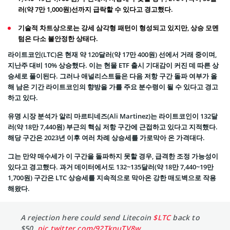
러(약 7만 1,000원)선까지 급락할 수 있다고 경고했다.
기술적 차트상으로는 강세 삼각형 패턴이 형성되고 있지만, 상승 모멘
텀은 다소 불안정한 상태다.
라이트코인(LTC)은 현재 약 120달러(약 17만 400원) 선에서 거래 중이며,
지난주 대비 10% 상승했다. 이는 현물 ETF 출시 기대감이 커진 데 따른 상
승세로 풀이된다. 그러나 애널리스트들은 다음 저항 구간 돌파 여부가 올
해 남은 기간 라이트코인의 향방을 가를 주요 분수령이 될 수 있다고 경고
하고 있다.
유명 시장 분석가 알리 마르티네즈(Ali Martinez)는 라이트코인이 132달
러(약 18만 7,440원) 부근의 핵심 저항 구간에 근접하고 있다고 지적했다.
해당 구간은 2023년 이후 여러 차례 상승세를 가로막아 온 가격대다.
그는 만약 매수세가 이 구간을 돌파하지 못할 경우, 급격한 조정 가능성이
있다고 경고했다. 과거 데이터에서도 132~135달러(약 18만 7,440~19만
1,700원) 구간은 LTC 상승세를 지속적으로 막아온 강한 매도벽으로 작용
해왔다.
A rejection here could send Litecoin
$LTC
back to
$50.
pic.twitter.com/92TknuTV8w